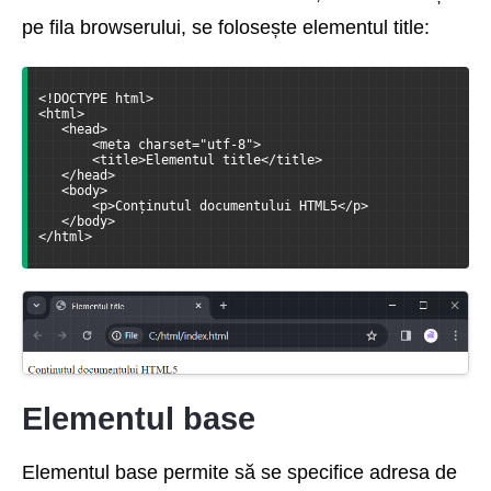
pe fila browserului, se folosește elementul title:
<!DOCTYPE html>
<html>
   <head>
       <meta charset="utf-8">
       <title>Elementul title</title>
   </head>
   <body>
       <p>Conținutul documentului HTML5</p>
   </body>
</html>
Elementul base
Elementul base permite să se specifice adresa de