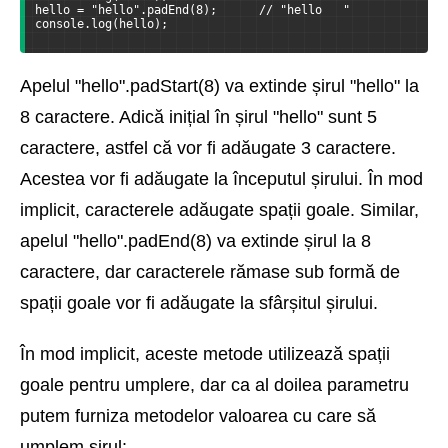
hello = "hello".padEnd(8);      // "hello   "
console.log(hello);
Apelul "hello".padStart(8) va extinde șirul "hello" la
8 caractere. Adică inițial în șirul "hello" sunt 5
caractere, astfel că vor fi adăugate 3 caractere.
Acestea vor fi adăugate la începutul șirului. În mod
implicit, caracterele adăugate spații goale. Similar,
apelul "hello".padEnd(8) va extinde șirul la 8
caractere, dar caracterele rămase sub formă de
spații goale vor fi adăugate la sfârșitul șirului.
În mod implicit, aceste metode utilizează spații
goale pentru umplere, dar ca al doilea parametru
putem furniza metodelor valoarea cu care să
umplem șirul: