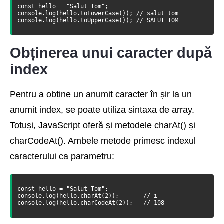
const hello = "Salut Tom";
console.log(hello.toLowerCase()); // salut tom
console.log(hello.toUpperCase()); // SALUT TOM
Obținerea unui caracter după
index
Pentru a obține un anumit caracter în șir la un
anumit index, se poate utiliza sintaxa de array.
Totuși, JavaScript oferă și metodele charAt() și
charCodeAt(). Ambele metode primesc indexul
caracterului ca parametru:
const hello = "Salut Tom";
console.log(hello.charAt(2));       // i
console.log(hello.charCodeAt(2));   // 108