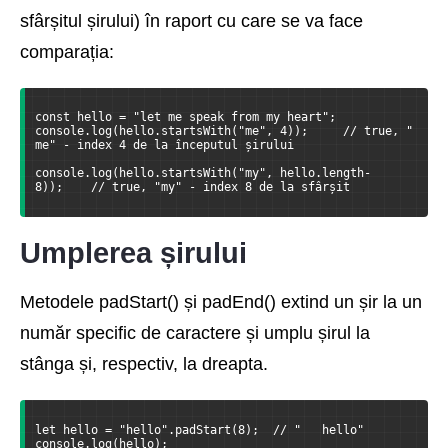
sfârșitul șirului) în raport cu care se va face
comparația:
const hello = "let me speak from my heart";
console.log(hello.startsWith("me", 4));     // true, "
me" - index 4 de la începutul șirului
console.log(hello.startsWith("my", hello.length-
8));    // true, "my" - index 8 de la sfârșit
Umplerea șirului
Metodele padStart() și padEnd() extind un șir la un
număr specific de caractere și umplu șirul la
stânga și, respectiv, la dreapta.
let hello = "hello".padStart(8);  // "   hello"
console.log(hello);