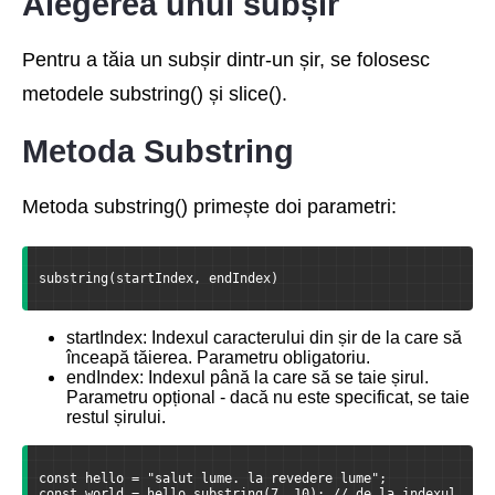
Alegerea unui subșir
Pentru a tăia un subșir dintr-un șir, se folosesc
metodele substring() și slice().
Metoda Substring
Metoda substring() primește doi parametri:
substring(startIndex, endIndex)
startIndex: Indexul caracterului din șir de la care să
înceapă tăierea. Parametru obligatoriu.
endIndex: Indexul până la care să se taie șirul.
Parametru opțional - dacă nu este specificat, se taie
restul șirului.
const hello = "salut lume. la revedere lume";
const world = hello.substring(7, 10); // de la indexul