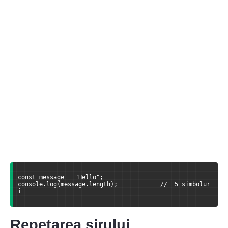
const message = "Hello";
console.log(message.length);            //  5 simbolur
i
Repetarea șirului