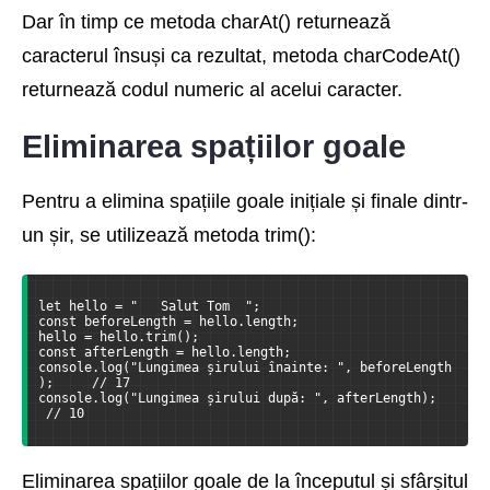
Dar în timp ce metoda charAt() returnează
caracterul însuși ca rezultat, metoda charCodeAt()
returnează codul numeric al acelui caracter.
Eliminarea spațiilor goale
Pentru a elimina spațiile goale inițiale și finale dintr-
un șir, se utilizează metoda trim():
let hello = "   Salut Tom  ";
const beforeLength = hello.length;
hello = hello.trim();
const afterLength = hello.length;
console.log("Lungimea șirului înainte: ", beforeLength
);     // 17
console.log("Lungimea șirului după: ", afterLength);  
 // 10
Eliminarea spațiilor goale de la începutul și sfârșitul