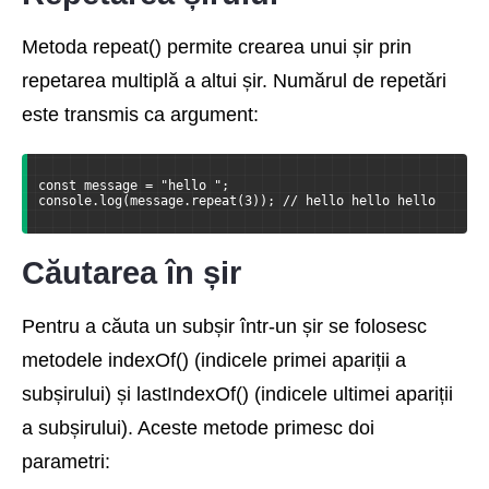
Metoda repeat() permite crearea unui șir prin
repetarea multiplă a altui șir. Numărul de repetări
este transmis ca argument:
const message = "hello ";
console.log(message.repeat(3)); // hello hello hello
Căutarea în șir
Pentru a căuta un subșir într-un șir se folosesc
metodele indexOf() (indicele primei apariții a
subșirului) și lastIndexOf() (indicele ultimei apariții
a subșirului). Aceste metode primesc doi
parametri: