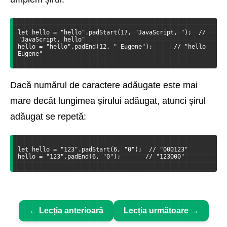
let hello = "hello".padStart(17, "JavaScript, ");  // 
"JavaScript, hello"
hello = "hello".padEnd(12, " Eugene");      // "hello 
Eugene"
Dacă numărul de caractere adăugate este mai
mare decât lungimea șirului adăugat, atunci șirul
adăugat se repetă:
let hello = "123".padStart(6, "0");  // "000123"
hello = "123".padEnd(6, "0");       // "123000"
← Lecția anterioară
Lecția următoare →