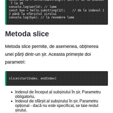
 7 la 10
console.log(world); // lume
const bye = hello.substring(12);    // de la indexul 1
2 până la sfârșitul șirului
console.log(bye); // la revedere lume
Metoda slice
Metoda slice permite, de asemenea, obținerea
unei părți dintr-un șir. Aceasta primește doi
parametri:
slice(startIndex, endIndex)
Indexul de început al subșirului în șir. Parametru
obligatoriu.
Indexul de sfârșit al subșirului în șir. Parametru
opțional - dacă nu este specificat, se taie restul
șirului.