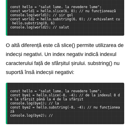
const hello = "salut lume. la revedere lume";
const world1 = hello.slice(6, 0); // nu funcționează
console.log(world1); // șir gol
const world2 = hello.substring(6, 0); // echivalent cu
 hello.substring(0, 6)
console.log(world2); // salut
O altă diferență este că slice() permite utilizarea de
indecși negativi. Un index negativ indică indexul
caracterului față de sfârșitul șirului. substring() nu
suportă însă indecșii negativi:
const hello = "salut lume. la revedere lume";
const bye1 = hello.slice(-8, -4); // de la indexul 8 d
e la sfârșit până la 4 de la sfârșit
console.log(bye1); // la
const bye2 = hello.substring(-8, -4); // nu funcționea
ză
console.log(bye2); //