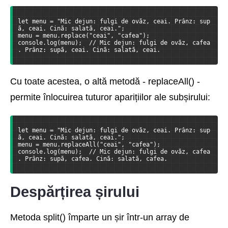
let menu = "Mic dejun: fulgi de ovăz, ceai. Prânz: sup
ă, ceai. Cină: salată, ceai.";
menu = menu.replace("ceai", "cafea");
console.log(menu);  // Mic dejun: fulgi de ovăz, cafea
. Prânz: supă, ceai. Cină: salată, ceai.
Cu toate acestea, o altă metodă - replaceAll() -
permite înlocuirea tuturor aparițiilor ale subșirului:
let menu = "Mic dejun: fulgi de ovăz, ceai. Prânz: sup
ă, ceai. Cină: salată, ceai.";
menu = menu.replaceAll("ceai", "cafea");
console.log(menu);  // Mic dejun: fulgi de ovăz, cafea
. Prânz: supă, cafea. Cină: salată, cafea.
Despărțirea șirului
Metoda split() împarte un șir într-un array de