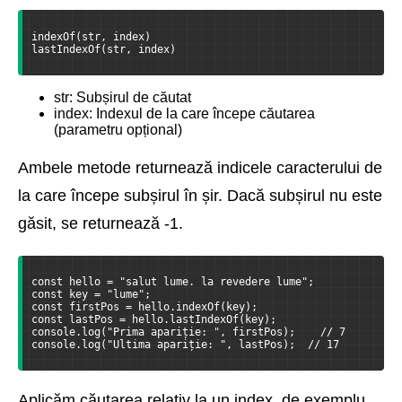
indexOf(str, index)
lastIndexOf(str, index)
str: Subșirul de căutat
index: Indexul de la care începe căutarea
(parametru opțional)
Ambele metode returnează indicele caracterului de
la care începe subșirul în șir. Dacă subșirul nu este
găsit, se returnează -1.
const hello = "salut lume. la revedere lume";
const key = "lume";
const firstPos = hello.indexOf(key);
const lastPos = hello.lastIndexOf(key);
console.log("Prima apariție: ", firstPos);    // 7
console.log("Ultima apariție: ", lastPos);  // 17
Aplicăm căutarea relativ la un index, de exemplu,