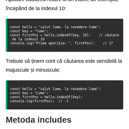
începând de la indexul 10:
const hello = "salut lume. la revedere lume";
const key = "lume";
const firstPos = hello.indexOf(key, 10);    // căutare
 de la indexul 10
console.log("Prima apariție: ", firstPos);    // 17
Trebuie să ținem cont că căutarea este sensibilă la
majuscule și minuscule:
const hello = "salut lume. la revedere lume";
const key = "Lume";
const firstPos = hello.indexOf(key);
console.log(firstPos);  // -1
Metoda includes