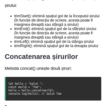
șirului:
trimStart(): elimină spațiul gol de la începutul șirului
(în funcție de direcția de scriere, acesta poate fi
marginea dreaptă sau stângă a șirului)
trimEnd(): elimină spațiul gol de la sfârșitul șirului
(în funcție de direcția de scriere, acesta poate fi
marginea dreaptă sau stângă a șirului)
trimLeft(): elimină spațiul gol de la stânga șirului
trimRight(): elimină spațiul gol de la dreapta șirului
Concatenarea șirurilor
Metoda concat() unește două șiruri:
let hello = "Salut ";
const world = "Tom";
hello = hello.concat(world);
console.log(hello); // Salut Tom