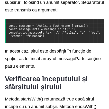
subșiruri, folosind un anumit separator. Separatorul
este transmis ca argument:
const message = "Astăzi a fost vreme frumoasă";
const messageParts = message.split(" ");
console.log(messageParts);  // ["Astăzi", "a", "fost",
 "vreme", "frumoasă"]
În acest caz, șirul este despărțit în funcție de
spațiu, astfel încât array-ul messageParts conține
patru elemente.
Verificarea începutului și
sfârșitului șirului
Metoda startsWith() returnează true dacă șirul
începe cu un anumit subșir. Metoda endsWith()