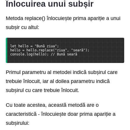
Înlocuirea unui subșir
Metoda replace() înlocuiește prima apariție a unui
subșir cu altul:
let hello = "Bună ziua";
hello = hello.replace("ziua", "seară");
console.log(hello); // Bună seară
Primul parametru al metodei indică subșirul care
trebuie înlocuit, iar al doilea parametru indică
subșirul cu care trebuie înlocuit.
Cu toate acestea, această metodă are o
caracteristică - înlocuiește doar prima apariție a
subșirului: