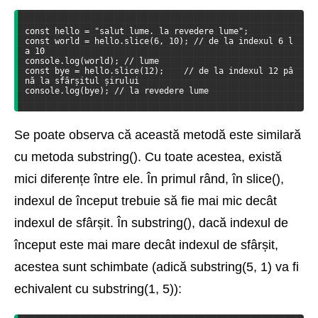
const hello = "salut lume. la revedere lume";
const world = hello.slice(6, 10); // de la indexul 6 l
a 10
console.log(world); // lume
const bye = hello.slice(12);    // de la indexul 12 pâ
nă la sfârșitul șirului
console.log(bye); // la revedere lume
Se poate observa că această metodă este similară
cu metoda substring(). Cu toate acestea, există
mici diferențe între ele. În primul rând, în slice(),
indexul de început trebuie să fie mai mic decât
indexul de sfârșit. În substring(), dacă indexul de
început este mai mare decât indexul de sfârșit,
acestea sunt schimbate (adică substring(5, 1) va fi
echivalent cu substring(1, 5)):