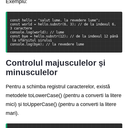
Exemplu:
const hello = "salut lume. la revedere lume";
const world = hello.substr(6, 3); // de la indexul 6, 
3 caractere
console.log(world); // lume
const bye = hello.substr(12); // de la indexul 12 până
 la sfârșitul șirului
console.log(bye); // la revedere lume
Controlul majusculelor și
minusculelor
Pentru a schimba registrul caracterelor, există
metodele toLowerCase() (pentru a converti la litere
mici) și toUpperCase() (pentru a converti la litere
mari).