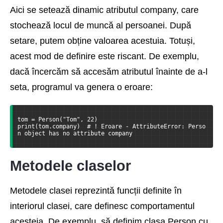
Aici se setează dinamic atributul company, care
stochează locul de muncă al persoanei. După
setare, putem obține valoarea acestuia. Totuși,
acest mod de definire este riscant. De exemplu,
dacă încercăm să accesăm atributul înainte de a-l
seta, programul va genera o eroare:
tom = Person("Tom", 22)
print(tom.company)  # ! Eroare - AttributeError: Perso
n object has no attribute company
Metodele claselor
Metodele clasei reprezintă funcții definite în
interiorul clasei, care definesc comportamentul
acesteia. De exemplu, să definim clasa Person cu