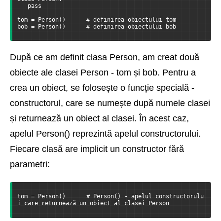
   pass
tom = Person()      # definirea obiectului tom
bob = Person()      # definirea obiectului bob
După ce am definit clasa Person, am creat două
obiecte ale clasei Person - tom și bob. Pentru a
crea un obiect, se folosește o funcție specială -
constructorul, care se numește după numele clasei
și returnează un obiect al clasei. În acest caz,
apelul Person() reprezintă apelul constructorului.
Fiecare clasă are implicit un constructor fără
parametri:
tom = Person()      # Person() - apelul constructorulu
i care returnează un obiect al clasei Person