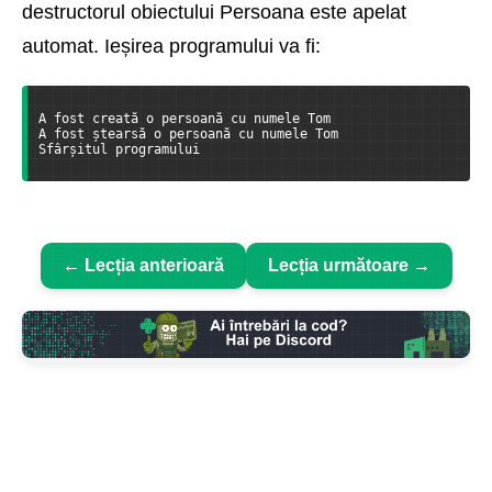
destructorul obiectului Persoana este apelat
automat. Ieșirea programului va fi:
A fost creată o persoană cu numele Tom
A fost ștearsă o persoană cu numele Tom
Sfârșitul programului
← Lecția anterioară
Lecția următoare →