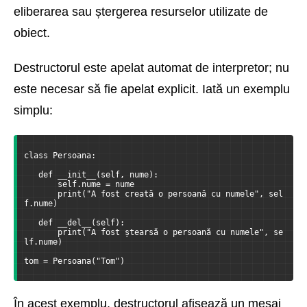
eliberarea sau ștergerea resurselor utilizate de
obiect.
Destructorul este apelat automat de interpretor; nu
este necesar să fie apelat explicit. Iată un exemplu
simplu:
class Persoana:
   def __init__(self, nume):
       self.nume = nume
       print("A fost creată o persoană cu numele", sel
f.nume)
   def __del__(self):
       print("A fost ștearsă o persoană cu numele", se
lf.nume)
tom = Persoana("Tom")
În acest exemplu, destructorul afișează un mesaj