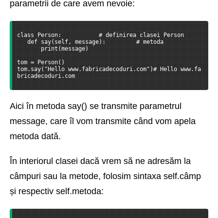
parametrii de care avem nevoie:
class Person:           # definirea clasei Person
   def say(self, message):         # metoda
       print(message)
tom = Person()
tom.say("Hello www.fabricadecoduri.com")# Hello www.fa
bricadecoduri.com
Aici în metoda say() se transmite parametrul
message, care îl vom transmite când vom apela
metoda dată.
În interiorul clasei dacă vrem să ne adresăm la
câmpuri sau la metode, folosim sintaxa self.câmp
și respectiv self.metoda: