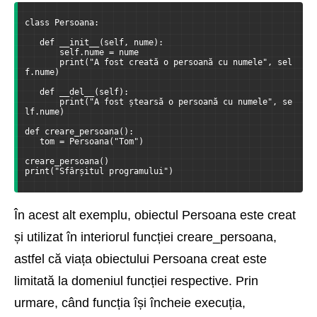
class Persoana:
   def __init__(self, nume):
       self.nume = nume
       print("A fost creată o persoană cu numele", sel
f.nume)
   def __del__(self):
       print("A fost ștearsă o persoană cu numele", se
lf.nume)
def creare_persoana():
   tom = Persoana("Tom")
creare_persoana()
print("Sfârșitul programului")
În acest alt exemplu, obiectul Persoana este creat
și utilizat în interiorul funcției creare_persoana,
astfel că viața obiectului Persoana creat este
limitată la domeniul funcției respective. Prin
urmare, când funcția își încheie execuția,