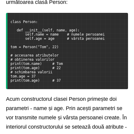
următoarea clasă Person:
class Person:
   def __init__(self, name, age):
       self.name = name    # numele persoanei
       self.age = age      # vârsta persoanei
tom = Person("Tom", 22)
# accesarea atributelor
# obținerea valorilor
print(tom.name)     # Tom
print(tom.age)      # 22
# schimbarea valorii
tom.age = 37
print(tom.age)      # 37
Acum constructorul clasei Person primește doi
parametri - name și age. Prin acești parametri se
vor transmite numele și vârsta persoanei create. În
interiorul constructorului se setează două atribute -