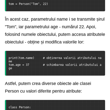
tom = Person("Tom", 22)
În acest caz, parametrului name i se transmite șirul
"Tom", iar parametrului age - numărul 22. Apoi,
folosind numele obiectului, putem accesa atributele
obiectului - obține și modifica valorile lor:
print(tom.name)     # obținerea valorii atributului na
me
tom.age = 37        # schimbarea valorii atributului a
ge
Astfel, putem crea diverse obiecte ale clasei
Person cu valori diferite pentru atribute:
class Person: