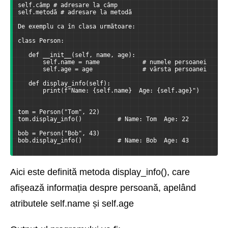
self.câmp # adresare la câmp
self.metodă # adresare la metodă
De exemplu ca în clasa următoare:
class Person:
   def __init__(self, name, age):
       self.name = name            # numele persoanei
       self.age = age              # vârsta persoanei
   def display_info(self):
       print(f"Name: {self.name}  Age: {self.age}")
tom = Person("Tom", 22)
tom.display_info()          # Name: Tom  Age: 22
bob = Person("Bob", 43)
bob.display_info()          # Name: Bob  Age: 43
Aici este definită metoda display_info(), care
afișează informația despre persoană, apelând
atributele self.name și self.age