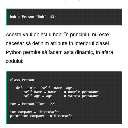
bob = Person("Bob", 43)
Acesta va fi obiectul bob. În principiu, nu este
necesar să definim atribute în interiorul clasei -
Python permite să facem asta dinamic, în afara
codului:
class Person:
   def __init__(self, name, age):
       self.name = name    # numele persoanei
       self.age = age      # vârsta persoanei
tom = Person("Tom", 22)
tom.company = "Microsoft"
print(tom.company)  # Microsoft