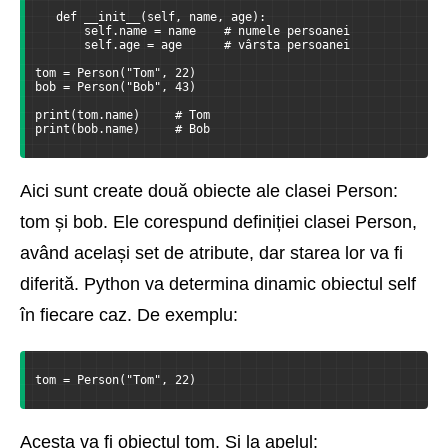
   def __init__(self, name, age):
       self.name = name    # numele persoanei
       self.age = age      # vârsta persoanei
tom = Person("Tom", 22)
bob = Person("Bob", 43)
print(tom.name)     # Tom
print(bob.name)     # Bob
Aici sunt create două obiecte ale clasei Person:
tom și bob. Ele corespund definiției clasei Person,
având același set de atribute, dar starea lor va fi
diferită. Python va determina dinamic obiectul self
în fiecare caz. De exemplu:
tom = Person("Tom", 22)
Acesta va fi obiectul tom. Și la apelul: