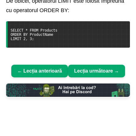
De obicei, operatorul LIMIT este folosit împreună
cu operatorul ORDER BY:
SELECT * FROM Products
ORDER BY ProductName
LIMIT 2, 3;
← Lecția anterioară
Lecția următoare →