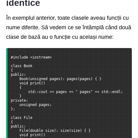
identice
În exemplul anterior, toate clasele aveau funcții cu
nume diferite. Să vedem ce se întâmplă când două
clase de bază au o funcție cu același nume:
#include <iostream>
class Book
{
public:
    Book(unsigned pages): pages(pages) { }
    void print()
    {
        std::cout << pages << " pages" << std::endl;
    }
private:
    unsigned pages;
};
class File
{
public:
    File(double size): size(size) { }
    void print()