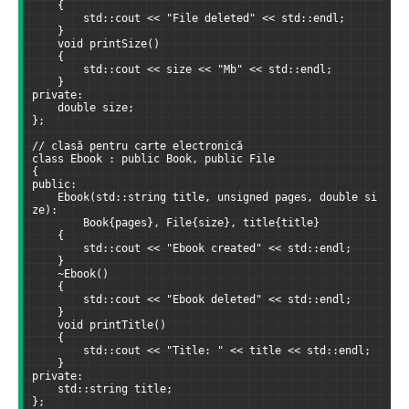
    {
        std::cout << "File deleted" << std::endl;
    }
    void printSize()
    {
        std::cout << size << "Mb" << std::endl;
    }
private:
    double size;
};
// clasă pentru carte electronică
class Ebook : public Book, public File
{
public:
    Ebook(std::string title, unsigned pages, double si
ze):
        Book{pages}, File{size}, title{title}
    {
        std::cout << "Ebook created" << std::endl;
    }
    ~Ebook()
    {
        std::cout << "Ebook deleted" << std::endl;
    }
    void printTitle()
    {
        std::cout << "Title: " << title << std::endl;
    }
private:
    std::string title;
};