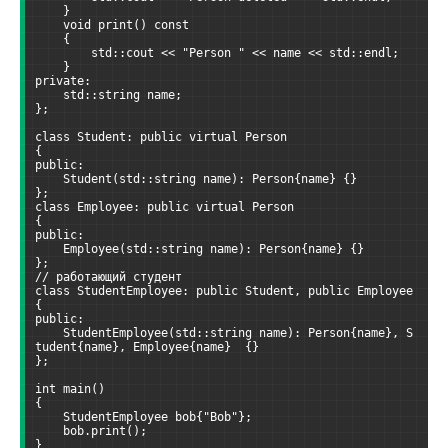
    }
    void print() const
    {
        std::cout << "Person " << name << std::endl;
    }
private:
    std::string name;
};
class Student: public virtual Person
{
public:
    Student(std::string name): Person{name} {}
};
class Employee: public virtual Person
{
public:
    Employee(std::string name): Person{name} {}
};
// работающий студент
class StudentEmployee: public Student, public Employee
{
public:
    StudentEmployee(std::string name): Person{name}, S
tudent{name}, Employee{name}  {}
};
int main()
{
    StudentEmployee bob{"Bob"};
    bob.print();
}