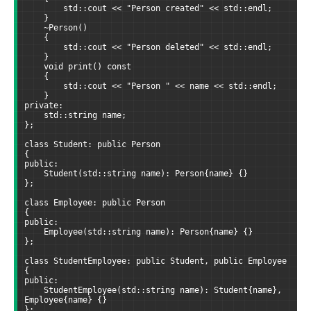
        std::cout << "Person created" << std::endl;
    }
    ~Person() 
    { 
        std::cout << "Person deleted" << std::endl;
    }
    void print() const
    {
        std::cout << "Person " << name << std::endl;
    }
private:
    std::string name;
};
class Student: public Person
{
public:
    Student(std::string name): Person{name} {}
};
class Employee: public Person
{
public:
    Employee(std::string name): Person{name} {}
};
class StudentEmployee: public Student, public Employee
{
public:
    StudentEmployee(std::string name): Student{name}, 
Employee{name} {}
};