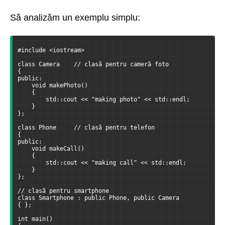
Să analizăm un exemplu simplu:
#include <iostream>
class Camera    // clasă pentru cameră foto
{
public:
    void makePhoto()
    {
        std::cout << "making photo" << std::endl;
    }
};
class Phone     // clasă pentru telefon
{
public:
    void makeCall()
    {
        std::cout << "making call" << std::endl;
    }
};
// clasă pentru smartphone
class Smartphone : public Phone, public Camera
{ };
int main()