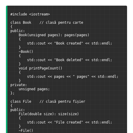
#include <iostream>
class Book    // clasă pentru carte
{
public:
    Book(unsigned pages): pages(pages)
    {
        std::cout << "Book created" << std::endl;
    }
    ~Book()
    {
        std::cout << "Book deleted" << std::endl;
    }
    void printPageCount()
    {
        std::cout << pages << " pages" << std::endl;
    }
private:
    unsigned pages;
};
class File    // clasă pentru fișier
{
public:
    File(double size): size(size)
    {
        std::cout << "File created" << std::endl;
    }
    ~File()