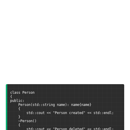
class Person
{
public:
    Person(std::string name): name{name} 
    { 
        std::cout << "Person created" << std::endl;
    }
    ~Person() 
    { 
        std::cout << "Person deleted" << std::endl;