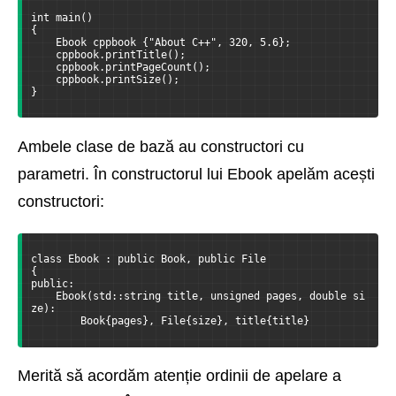
int main()
{
    Ebook cppbook {"About C++", 320, 5.6};
    cppbook.printTitle();
    cppbook.printPageCount();
    cppbook.printSize();
}
Ambele clase de bază au constructori cu
parametri. În constructorul lui Ebook apelăm acești
constructori:
class Ebook : public Book, public File
{
public:
    Ebook(std::string title, unsigned pages, double si
ze):
        Book{pages}, File{size}, title{title}
Merită să acordăm atenție ordinii de apelare a