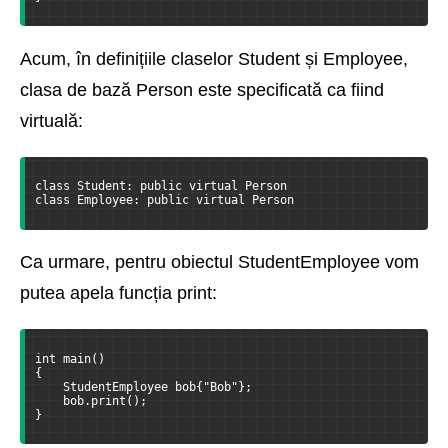
Acum, în definițiile claselor Student și Employee,
clasa de bază Person este specificată ca fiind
virtuală:
class Student: public virtual Person  
class Employee: public virtual Person
Ca urmare, pentru obiectul StudentEmployee vom
putea apela funcția print:
int main()
{
    StudentEmployee bob{"Bob"};
    bob.print();
}