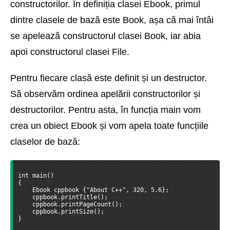
constructorilor. În definiția clasei Ebook, primul
dintre clasele de bază este Book, așa că mai întâi
se apelează constructorul clasei Book, iar abia
apoi constructorul clasei File.
Pentru fiecare clasă este definit și un destructor.
Să observăm ordinea apelării constructorilor și
destructorilor. Pentru asta, în funcția main vom
crea un obiect Ebook și vom apela toate funcțiile
claselor de bază:
int main()
{
    Ebook cppbook {"About C++", 320, 5.6};
    cppbook.printTitle();
    cppbook.printPageCount();
    cppbook.printSize();
}