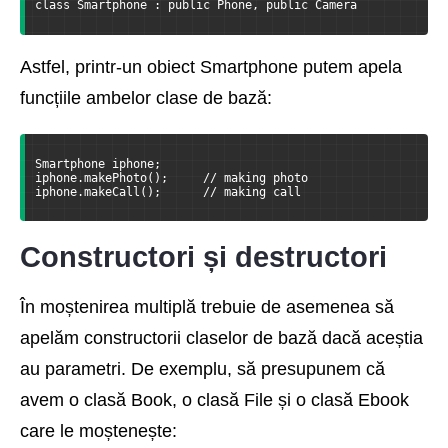
class Smartphone : public Phone, public Camera
Astfel, printr-un obiect Smartphone putem apela
funcțiile ambelor clase de bază:
Smartphone iphone;
iphone.makePhoto();     // making photo
iphone.makeCall();      // making call
Constructori și destructori
În moștenirea multiplă trebuie de asemenea să
apelăm constructorii claselor de bază dacă aceștia
au parametri. De exemplu, să presupunem că
avem o clasă Book, o clasă File și o clasă Ebook
care le moștenește: