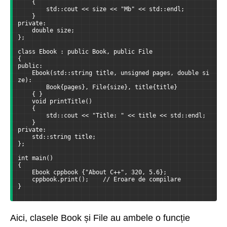
    {
        std::cout << size << "Mb" << std::endl;
    }
private:
    double size;
};
class Ebook : public Book, public File
{
public:
    Ebook(std::string title, unsigned pages, double si
ze):
        Book{pages}, File{size}, title{title}
    { }
    void printTitle()
    {
        std::cout << "Title: " << title << std::endl;
    }
private:
    std::string title;
};
int main()
{
    Ebook cppbook {"About C++", 320, 5.6};
    cppbook.print();    // Eroare de compilare
}
Aici, clasele Book și File au ambele o funcție