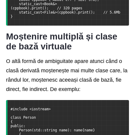
    static_cast<Book&>
(cppbook).print();    // 320 pages
    static_cast<File&>(cppbook).print();    // 5.6Mb
}
Moștenire multiplă și clase
de bază virtuale
O altă formă de ambiguitate apare atunci când o
clasă derivată moștenește mai multe clase care, la
rândul lor, moștenesc aceeași clasă de bază, fie
direct, fie indirect. De exemplu:
#include <iostream>
class Person
{
public:
    Person(std::string name): name{name} 
    { 