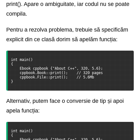
print(). Apare o ambiguitate, iar codul nu se poate
compila.
Pentru a rezolva problema, trebuie să specificăm
explicit din ce clasă dorim să apelăm funcția:
int main()
{
    Ebook cppbook {"About C++", 320, 5.6};
    cppbook.Book::print();    // 320 pages
    cppbook.File::print();    // 5.6Mb
}
Alternativ, putem face o conversie de tip și apoi
apela funcția:
int main()
{
    Ebook cppbook {"About C++", 320, 5.6};