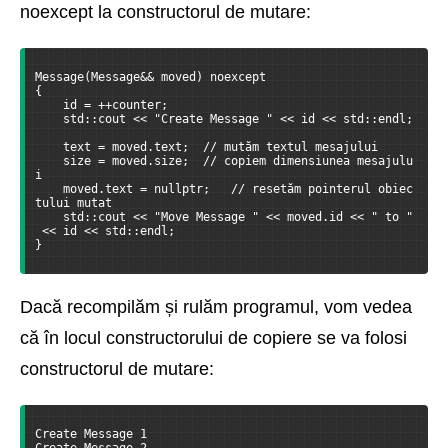
noexcept la constructorul de mutare:
Message(Message&& moved) noexcept
{
    id = ++counter;
    std::cout << "Create Message " << id << std::endl;
    text = moved.text;  // mutăm textul mesajului
    size = moved.size;  // copiem dimensiunea mesajulu
i
    moved.text = nullptr;   // resetăm pointerul obiec
tului mutat
    std::cout << "Move Message " << moved.id << " to "
 << id << std::endl;
}
Dacă recompilăm și rulăm programul, vom vedea
că în locul constructorului de copiere se va folosi
constructorul de mutare:
Create Message 1