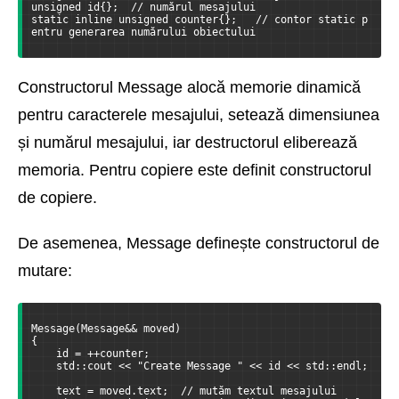
unsigned id{};  // numărul mesajului
static inline unsigned counter{};   // contor static p
entru generarea numărului obiectului
Constructorul Message alocă memorie dinamică
pentru caracterele mesajului, setează dimensiunea
și numărul mesajului, iar destructorul eliberează
memoria. Pentru copiere este definit constructorul
de copiere.
De asemenea, Message definește constructorul de
mutare:
Message(Message&& moved)
{
    id = ++counter;
    std::cout << "Create Message " << id << std::endl;
    text = moved.text;  // mutăm textul mesajului