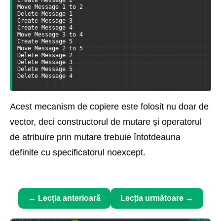
Create Message 2
Move Message 1 to 2
Delete Message 1
Create Message 3
Create Message 4
Move Message 3 to 4
Create Message 5
Move Message 2 to 5
Delete Message 2
Delete Message 3
Delete Message 5
Delete Message 4
Acest mecanism de copiere este folosit nu doar de
vector, deci constructorul de mutare și operatorul
de atribuire prin mutare trebuie întotdeauna
definite cu specificatorul noexcept.
← Lecția anterioară
Lecția următoare →