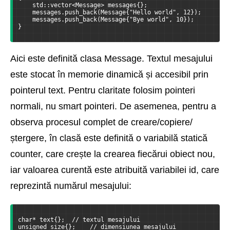
    std::vector<Message> messages{};
    messages.push_back(Message{"Hello world", 12});
    messages.push_back(Message{"Bye world", 10});
}
Aici este definită clasa Message. Textul mesajului
este stocat în memorie dinamică și accesibil prin
pointerul text. Pentru claritate folosim pointeri
normali, nu smart pointeri. De asemenea, pentru a
observa procesul complet de creare/copiere/
ștergere, în clasă este definită o variabilă statică
counter, care crește la crearea fiecărui obiect nou,
iar valoarea curentă este atribuită variabilei id, care
reprezintă numărul mesajului:
char* text{};  // textul mesajului
unsigned size{};    // dimensiunea mesajului