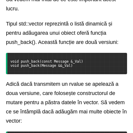
lucru.
Tipul std::vector reprezintă o listă dinamică și
pentru adăugarea unui obiect oferă funcția
push_back(). Această funcție are două versiuni:
void push_back(const Message &_Val)
void push_back(Message &&_Val)
Adică dacă transmitem un rvalue se apelează a
doua versiune, care folosește constructorul de
mutare pentru a păstra datele în vector. Să vedem
ce se întâmplă dacă adăugăm mai multe obiecte în
vector: