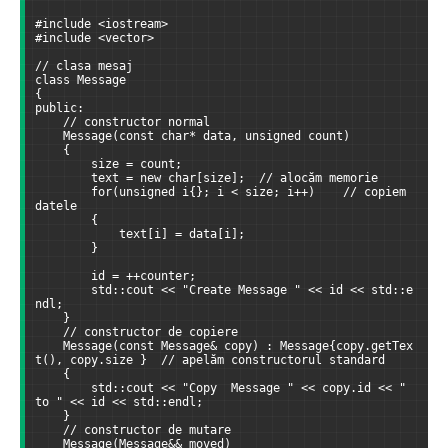
#include <iostream>
#include <vector>
// clasa mesaj
class Message
{
public:
    // constructor normal
    Message(const char* data, unsigned count)
    {
        size = count;
        text = new char[size];  // alocăm memorie
        for(unsigned i{}; i < size; i++)    // copiem 
datele
        {
            text[i] = data[i];
        }
        id = ++counter;
        std::cout << "Create Message " << id << std::e
ndl;
    }
    // constructor de copiere
    Message(const Message& copy) : Message{copy.getTex
t(), copy.size }  // apelăm constructorul standard
    {
        std::cout << "Copy  Message " << copy.id << " 
to " << id << std::endl;
    }
    // constructor de mutare
    Message(Message&& moved)