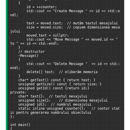
    {
        id = ++counter;
        std::cout << "Create Message " << id << std::e
ndl;
        text = moved.text;  // mutăm textul mesajului
        size = moved.size;  // copiem dimensiunea mesa
jului
        moved.text = nullptr;
        std::cout << "Move Message " << moved.id << " 
to " << id << std::endl;
    }
    // destructor
    ~Message()
    { 
        std::cout << "Delete Message "  << id << std::
endl;
        delete[] text;  // eliberăm memoria
    }
    char* getText() const { return text; }
    unsigned getSize() const { return size; }
    unsigned getId() const {return id;}
private:
    char* text{};  // textul mesajului
    unsigned size{};    // dimensiunea mesajului
    unsigned id{};  // numărul mesajului
    static inline unsigned counter{};   // contor stat
ic pentru generarea numărului obiectului
};
int main()
{