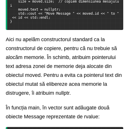
    size = moved.size;  // copiem dimensiunea mesajulu
i
    moved.text = nullptr;
    std::cout << "Move Message " << moved.id << " to "
 << id << std::endl;
}
Aici nu apelăm constructorul standard ca la
constructorul de copiere, pentru că nu trebuie să
alocăm memorie. În schimb, atribuim pointerului
text adresa zonei de memorie deja alocate din
obiectul moved. Pentru a evita ca pointerul text din
obiectul mutat să elibereze acea memorie la
distrugere, îi atribuim nullptr.
În funcția main, în vector sunt adăugate două
obiecte Message reprezentate de rvalue: