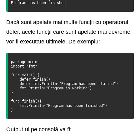
Program has been finished
Dacă sunt apelate mai multe funcții cu operatorul
defer, acele funcții care sunt apelate mai devreme
vor fi executate ultimele. De exemplu:
package main
import "fmt"
func main() {
    defer finish()
    defer fmt.Println("Program has been started")
    fmt.Println("Program is working")
}
func finish(){
    fmt.Println("Program has been finished")
}
Output-ul pe consolă va fi: