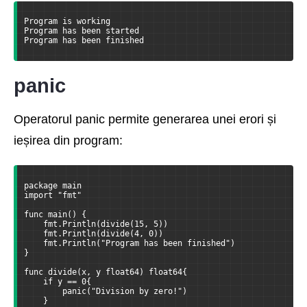
Program is working
Program has been started
Program has been finished
panic
Operatorul panic permite generarea unei erori și
ieșirea din program:
package main
import "fmt"
func main() {
    fmt.Println(divide(15, 5))
    fmt.Println(divide(4, 0))
    fmt.Println("Program has been finished")
}
func divide(x, y float64) float64{
    if y == 0{ 
        panic("Division by zero!")
    }