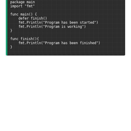
package main
import "fmt"
func main() {
    defer finish()
    fmt.Println("Program has been started")
    fmt.Println("Program is working")
}
func finish(){
    fmt.Println("Program has been finished")
}