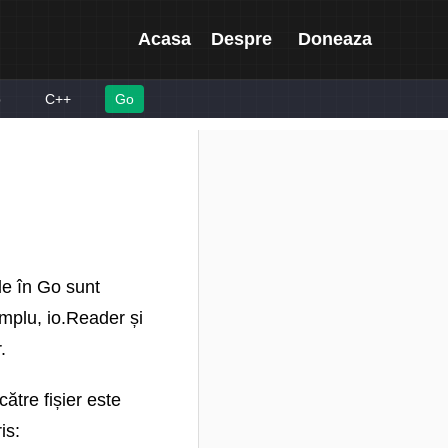
Acasa
Despre
Doneaza
p
C++
Go
ele în Go sunt
emplu, io.Reader și
.
către fișier este
is: