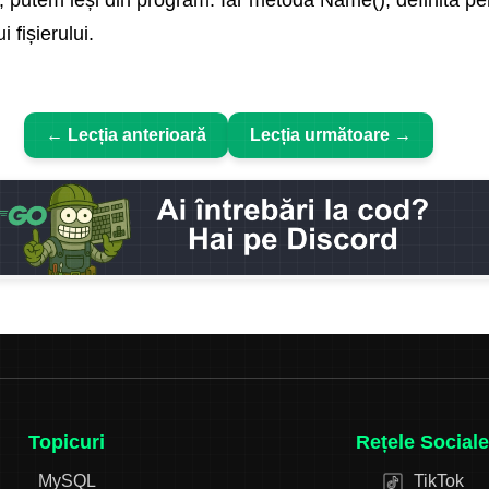
 fișierului.
← Lecția anterioară
Lecția următoare →
Topicuri
Rețele Sociale
MySQL
TikTok