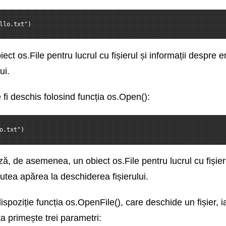
llo.txt")
ect os.File pentru lucrul cu fișierul și informații despre 
ui.
 fi deschis folosind funcția os.Open():
o.txt")
ă, de asemenea, un obiect os.File pentru lucrul cu fișieru
utea apărea la deschiderea fișierului.
oziție funcția os.OpenFile(), care deschide un fișier, ia
ta primește trei parametri: