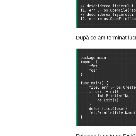
// deschiderea fișierului 
f1, err := os.OpenFile("so
// deschiderea fișierului 
f2, err := os.OpenFile("co
După ce am terminat lucru
package main
import (
    "fmt"
    "os"
)
func main() { 
    file, err := os.Create
    if err != nil{        
        fmt.Println("Nu s-
        os.Exit(1)        
    }
    defer file.Close()    
    fmt.Println(file.Name(
}
Folosind funcția os.Exit(