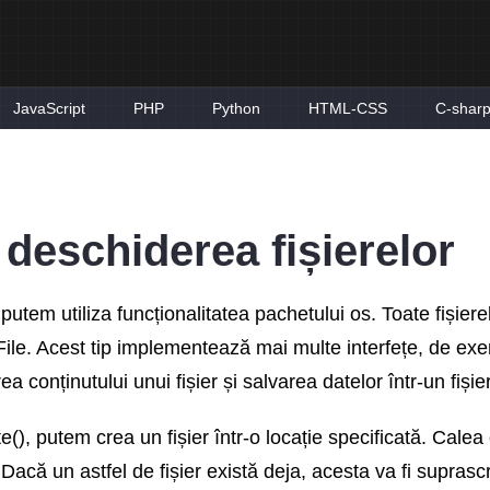
JavaScript
PHP
Python
HTML-CSS
C-shar
 deschiderea fișierelor
 putem utiliza funcționalitatea pachetului os. Toate fișier
File. Acest tip implementează mai multe interfețe, de ex
rea conținutului unui fișier și salvarea datelor într-un fișier
(), putem crea un fișier într-o locație specificată. Calea 
acă un astfel de fișier există deja, acesta va fi suprascr