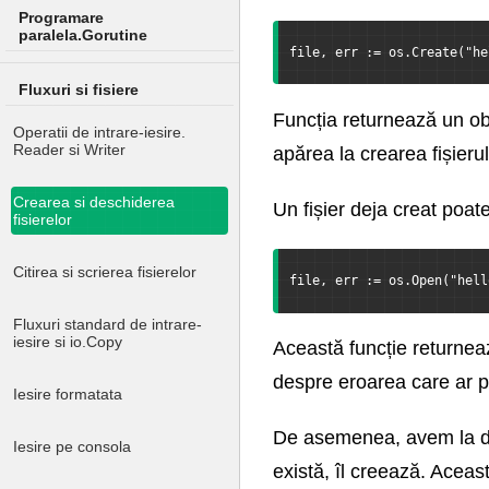
Programare
paralela.Gorutine
file, err := os.Create("he
Fluxuri si fisiere
Funcția returnează un obi
Operatii de intrare-iesire.
Reader si Writer
apărea la crearea fișierul
Crearea si deschiderea
Un fișier deja creat poate
fisierelor
Citirea si scrierea fisierelor
file, err := os.Open("hell
Fluxuri standard de intrare-
iesire si io.Copy
Această funcție returneaz
despre eroarea care ar p
Iesire formatata
De asemenea, avem la disp
Iesire pe consola
există, îl creează. Aceas