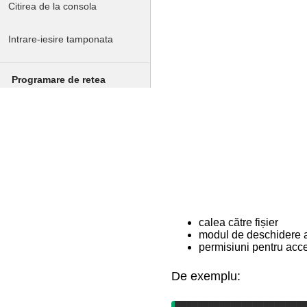
Citirea de la consola
Intrare-iesire tamponata
Programare de retea
Baze de date
calea către fișier
modul de deschidere a f
permisiuni pentru acces
De exemplu: