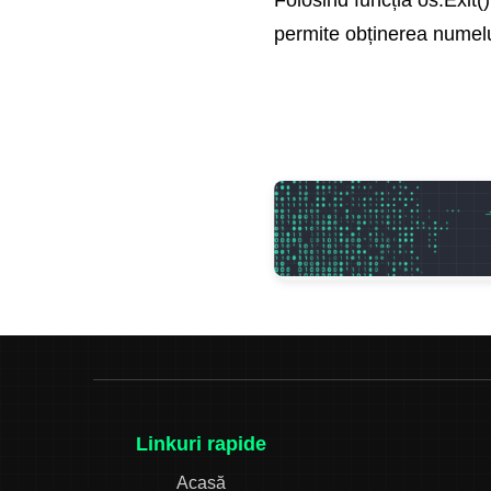
permite obținerea numelui
Linkuri rapide
Acasă