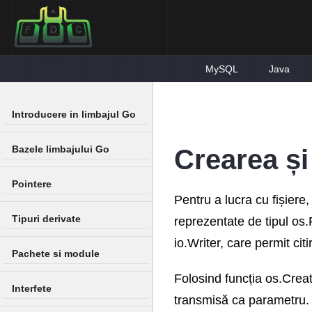
MySQL
Java
Introducere in limbajul Go
Bazele limbajului Go
Crearea și
Pointere
Pentru a lucra cu fișiere,
Tipuri derivate
reprezentate de tipul os.
io.Writer, care permit citi
Pachete si module
Folosind funcția os.Create
Interfete
transmisă ca parametru. D