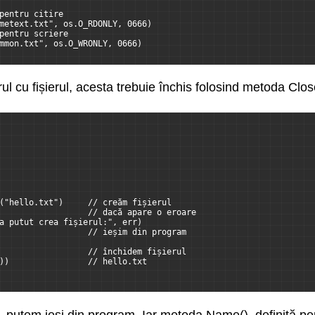
pentru citire
metext.txt", os.O_RDONLY, 0666) 
pentru scriere
mmon.txt", os.O_WRONLY, 0666)
l cu fișierul, acesta trebuie închis folosind metoda Clos
("hello.txt")     // creăm fișierul
                  // dacă apare o eroare
a putut crea fișierul:", err) 
                  // ieșim din program
                  // închidem fișierul
))                // hello.txt
), putem ieși din program. Iar metoda Name(), definită pent