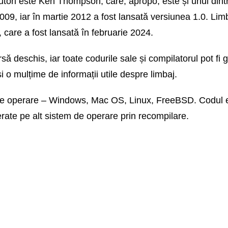
utori este Ken Thompson, care, apropo, este și unul dintr
2009, iar în martie 2012 a fost lansată versiunea 1.0. Lim
 care a fost lansată în februarie 2024.
 deschis, iar toate codurile sale și compilatorul pot fi g
ăsi o mulțime de informații utile despre limbaj.
de operare – Windows, Mac OS, Linux, FreeBSD. Codul es
erate pe alt sistem de operare prin recompilare.