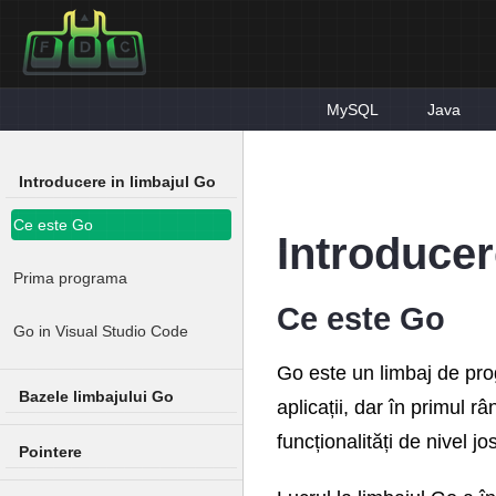
MySQL
Java
Introducere in limbajul Go
Ce este Go
Introducer
Prima programa
Ce este Go
Go in Visual Studio Code
Go este un limbaj de prog
Bazele limbajului Go
aplicații, dar în primul r
funcționalități de nivel jo
Pointere