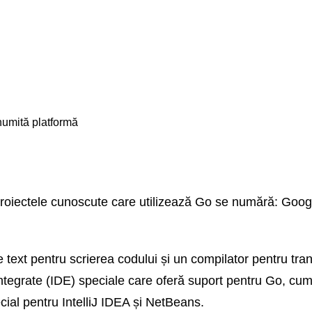
numită platformă
re proiectele cunoscute care utilizează Go se numără: Goo
 text pentru scrierea codului și un compilator pentru tr
 integrate (IDE) speciale care oferă suport pentru Go, cu
cial pentru IntelliJ IDEA și NetBeans.