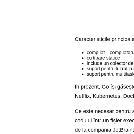
Caracteristicile principal
compilat – compilatoru
cu tipare statice
include un colector d
suport pentru lucrul c
suport pentru multitas
În prezent, Go își găseșt
Netflix, Kubernetes, Dock
Ce este necesar pentru a
codului într-un fișier ex
de la compania JetBrains.