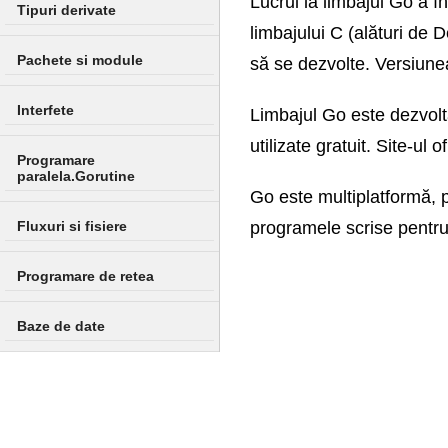
Lucrul la limbajul Go a î
Tipuri derivate
limbajului C (alături de 
Pachete si module
să se dezvolte. Versiunea
Interfete
Limbajul Go este dezvolta
utilizate gratuit. Site-ul
Programare
paralela.Gorutine
Go este multiplatformă,
Fluxuri si fisiere
programele scrise pentru 
Programare de retea
Baze de date