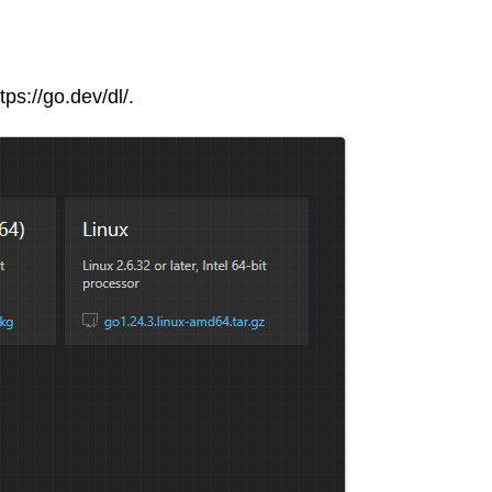
tps://go.dev/dl/.