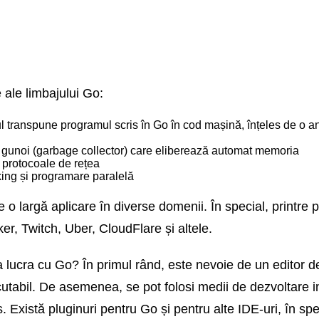
e ale limbajului Go:
l transpune programul scris în Go în cod mașină, înțeles de o a
e gunoi (garbage collector) care eliberează automat memoria
u protocoale de rețea
king și programare paralelă
e o largă aplicare în diverse domenii. În special, print
er, Twitch, Uber, CloudFlare și altele.
 lucra cu Go? În primul rând, este nevoie de un editor de
ecutabil. De asemenea, se pot folosi medii de dezvoltare
 Există pluginuri pentru Go și pentru alte IDE-uri, în spe