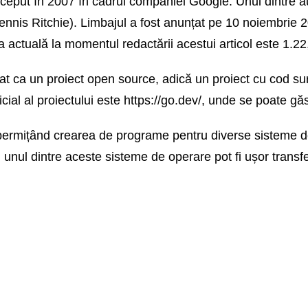
nceput în 2007 în cadrul companiei Google. Unul dintre a
Dennis Ritchie). Limbajul a fost anunțat pe 10 noiembrie 
 actuală la momentul redactării acestui articol este 1.22,
t ca un proiect open source, adică un proiect cu cod sursă
 oficial al proiectului este https://go.dev/, unde se poate g
 permițând crearea de programe pentru diverse sisteme 
unul dintre aceste sisteme de operare pot fi ușor transf