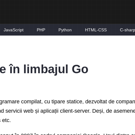
JavaScript
PHP
Python
HTML-CSS
C-shar
e în limbajul Go
ramare compilat, cu tipare statice, dezvoltat de compani
ând servicii web și aplicații client-server. Deși, de asemen
s etc.