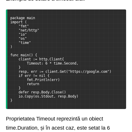
package main
import (
    "fmt"
    "net/http"
    "io"
    "os"
    "time"
)
func main() { 
    client := http.Client{
        Timeout: 6 * time.Second,
    } 
    resp, err := client.Get("https://google.com") 
    if err != nil { 
        fmt.Println(err) 
        return
    } 
    defer resp.Body.Close() 
    io.Copy(os.Stdout, resp.Body)
}
Proprietatea Timeout reprezintă un obiect
time.Duration, și în acest caz, este setat la 6