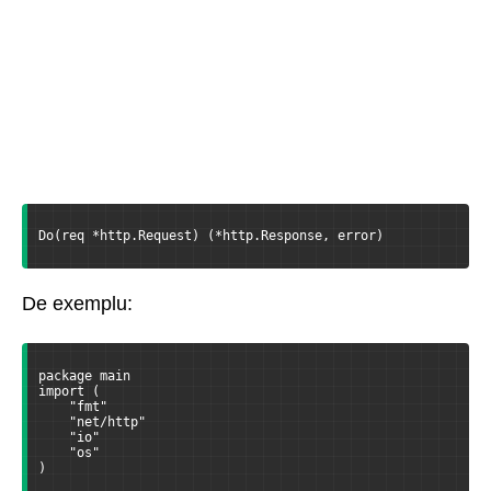
Do(req *http.Request) (*http.Response, error)
De exemplu:
package main
import (
    "fmt"
    "net/http"
    "io"
    "os"
)