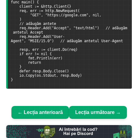
func main() { 
    client := &http.Client{} 
    req, err := http.NewRequest( 
         "GET", "https://google.com", nil, 
    ) 
    // adăugăm antete
    req.Header.Add("Accept", "text/html")   // adăugăm
 antetul Accept
    req.Header.Add("User-
Agent", "MSIE/15.0")   // adăugăm antetul User-Agent
    resp, err := client.Do(req) 
    if err != nil { 
        fmt.Println(err) 
        return
    } 
    defer resp.Body.Close() 
    io.Copy(os.Stdout, resp.Body)
}
← Lecția anterioară
Lecția următoare →