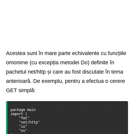
Acestea sunt în mare parte echivalente cu funcțiile
omonime (cu excepția metodei Do) definite în
pachetul net/http și care au fost discutate în tema
anterioară. De exemplu, pentru a efectua o cerere
GET simplă:
package main
import (
    "fmt"
    "net/http"
    "io"
    "os"