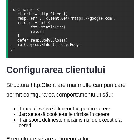
)
func main() { 
   client := http.Client{} 
   resp, err := client.Get("https://google.com") 
   if err != nil { 
         fmt.Println(err) 
         return
   } 
   defer resp.Body.Close() 
   io.Copy(os.Stdout, resp.Body)
}
Configurarea clientului
Structura http.Client are mai multe câmpuri care
permit configurarea comportamentului său:
Timeout: setează timeout-ul pentru cerere
Jar: setează cookie-urile trimise în cerere
Transport: definește mecanismul de execuție a
cererii
Exemplu de setare a timeout-ului: