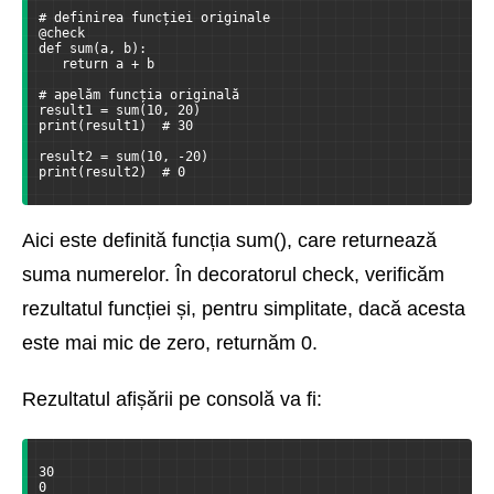
# definirea funcției originale
@check
def sum(a, b):
   return a + b
# apelăm funcția originală
result1 = sum(10, 20)
print(result1)  # 30
result2 = sum(10, -20)
print(result2)  # 0
Aici este definită funcția sum(), care returnează
suma numerelor. În decoratorul check, verificăm
rezultatul funcției și, pentru simplitate, dacă acesta
este mai mic de zero, returnăm 0.
Rezultatul afișării pe consolă va fi:
30
0