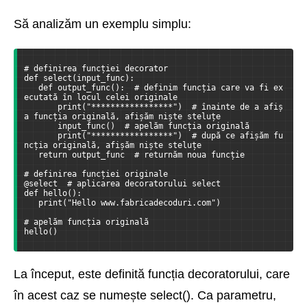
Să analizăm un exemplu simplu:
# definirea funcției decorator
def select(input_func):
   def output_func():  # definim funcția care va fi ex
ecutată în locul celei originale
       print("*****************")  # înainte de a afiș
a funcția originală, afișăm niște steluțe
       input_func()  # apelăm funcția originală
       print("*****************")  # după ce afișăm fu
ncția originală, afișăm niște steluțe
   return output_func  # returnăm noua funcție
# definirea funcției originale
@select  # aplicarea decoratorului select
def hello():
   print("Hello www.fabricadecoduri.com")
# apelăm funcția originală
hello()
La început, este definită funcția decoratorului, care
în acest caz se numește select(). Ca parametru,