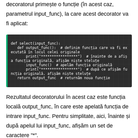
decoratorul primește o funcție (în acest caz,
parametrul input_func), la care acest decorator va
fi aplicat:
def select(input_func):
   def output_func():  # definim funcția care va fi ex
ecutată în locul celei originale
       print("*****************")  # înainte de a afiș
a funcția originală, afișăm niște steluțe
       input_func()  # apelăm funcția originală
       print("*****************")  # după ce afișăm fu
ncția originală, afișăm niște steluțe
   return output_func  # returnăm noua funcție
Rezultatul decoratorului în acest caz este funcția
locală output_func, în care este apelată funcția de
intrare input_func. Pentru simplitate, aici, înainte și
după apelul lui input_func, afișăm un set de
caractere "*".