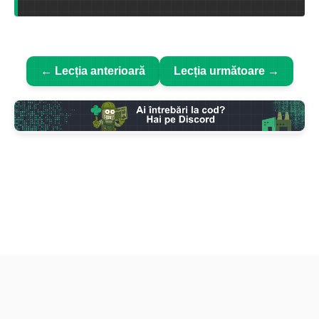
← Lecția anterioară
Lecția următoare →