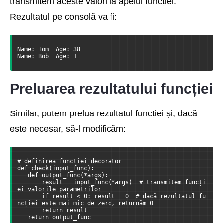
transmitem aceste valori la apelul funcției.
Rezultatul pe consolă va fi:
Name: Tom  Age: 38
Name: Bob  Age: 1
Preluarea rezultatului funcției
Similar, putem prelua rezultatul funcției și, dacă
este necesar, să-l modificăm:
# definirea funcției decorator
def check(input_func):
   def output_func(*args):
       result = input_func(*args)  # transmitem funcți
ei valorile parametrilor
       if result < 0: result = 0  # dacă rezultatul fu
ncției este mai mic de zero, returnăm 0
       return result
   return output_func