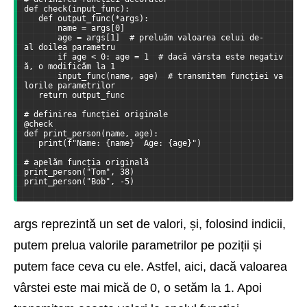
def check(input_func):
   def output_func(*args):
       name = args[0]
       age = args[1]  # preluăm valoarea celui de-
al doilea parametru
       if age < 0: age = 1  # dacă vârsta este negativ
ă, o modificăm la 1
       input_func(name, age)  # transmitem funcției va
lorile parametrilor
   return output_func
# definirea funcției originale
@check
def print_person(name, age):
   print(f"Name: {name}  Age: {age}")
# apelăm funcția originală
print_person("Tom", 38)
print_person("Bob", -5)
args reprezintă un set de valori, și, folosind indicii,
putem prelua valorile parametrilor pe poziții și
putem face ceva cu ele. Astfel, aici, dacă valoarea
vârstei este mai mică de 0, o setăm la 1. Apoi