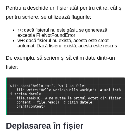
Pentru a deschide un fișier atât pentru citire, cât și
pentru scriere, se utilizează flagurile:
r+: dacă fișierul nu este găsit, se generează
excepția FileNotFoundError
w+: dacă fișierul nu există, acesta este creat
automat. Dacă fișierul există, acesta este rescris
De exemplu, să scriem și să citim date dintr-un
fișier:
with open("hello.txt", "w+") as file:
   file.write("Hello world\nHello work\n")  # mai întâ
i scriem datele
   file.seek(0)  # ne mutăm la primul octet din fișier
   content = file.read()  # citim datele
   print(content)
Deplasarea în fișier