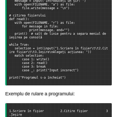
   message = input("Introduceți un șir: ")
   with open(FILENAME, "a") as file:
       file.write(message + "\n")
# citirea fișierului
def read():
   with open(FILENAME, "r") as file:
       for message in file:
           print(message, end="")
   print()  # salt de linie pentru a separa meniul de 
ieșirea pe consolă
while True:
   selection = int(input("1.Scriere în fișier\t\t2.Cit
ire fișier\t\t3.Ieșire\nAlegeți acțiunea: "))
   match selection:
       case 1: write()
       case 2: read()
       case 3: break
       case _: print("Input incorect")
print("Programul s-a încheiat")
Exemplu de rulare a programului:
1.Scriere în fișier         2.Citire fișier          3
.Ieșire