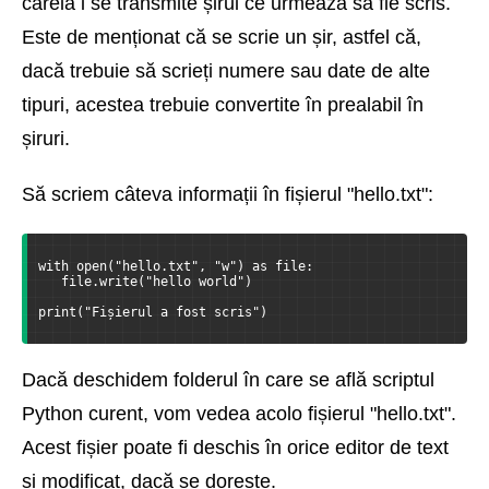
căreia i se transmite șirul ce urmează să fie scris.
Este de menționat că se scrie un șir, astfel că,
dacă trebuie să scrieți numere sau date de alte
tipuri, acestea trebuie convertite în prealabil în
șiruri.
Să scriem câteva informații în fișierul "hello.txt":
with open("hello.txt", "w") as file:
   file.write("hello world")
print("Fișierul a fost scris")
Dacă deschidem folderul în care se află scriptul
Python curent, vom vedea acolo fișierul "hello.txt".
Acest fișier poate fi deschis în orice editor de text
și modificat, dacă se dorește.