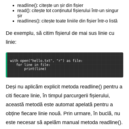
readline(): citește un șir din fișier
read(): citește tot conținutul fișierului într-un singur
șir
readlines(): citește toate liniile din fișier într-o listă
De exemplu, să citim fișierul de mai sus linie cu
linie:
with open("hello.txt", "r") as file:
   for line in file:
       print(line)
Deși nu aplicăm explicit metoda readline() pentru a
citi fiecare linie, în timpul parcurgerii fișierului,
această metodă este automat apelată pentru a
obține fiecare linie nouă. Prin urmare, în buclă, nu
este necesar să apelăm manual metoda readline().