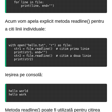
   for line in file:
       print(line, end="")
Acum vom apela explicit metoda readline() pentru
a citi linii individuale:
with open("hello.txt", "r") as file:
   str1 = file.readline()  # citim prima linie
   print(str1, end="")
   str2 = file.readline()  # citim a doua linie
   print(str2)
Ieșirea pe consolă:
hello world
hello work
Metoda readline() poate fi utilizată pentru citirea