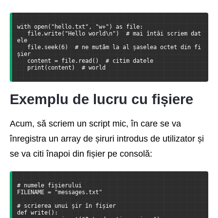
with open("hello.txt", "w+") as file:
   file.write("Hello world\n")  # mai întâi scriem dat
ele
   file.seek(6)  # ne mutăm la al șaselea octet din fi
șier
   content = file.read()  # citim datele
   print(content)  # world
Exemplu de lucru cu fișiere
Acum, să scriem un script mic, în care se va
înregistra un array de șiruri introdus de utilizator și
se va citi înapoi din fișier pe consolă:
# numele fișierului
FILENAME = "messages.txt"
# scrierea unui șir în fișier
def write():