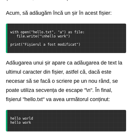
Acum, să adăugăm încă un șir în acest fișier:
with open("hello.txt", "a") as file:
   file.write("\nhello work")
print("Fișierul a fost modificat")
Adăugarea unui șir apare ca adăugarea de text la
ultimul caracter din fișier, astfel că, dacă este
necesar să se facă o scriere pe un nou rând, se
poate utiliza secvența de escape "\n". În final,
fișierul "hello.txt" va avea următorul conținut:
hello world
hello work