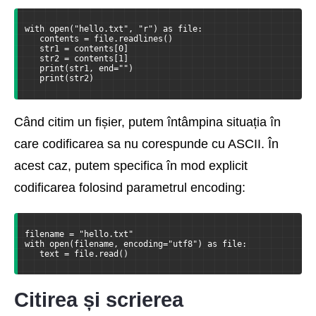
with open("hello.txt", "r") as file:
   contents = file.readlines()
   str1 = contents[0]
   str2 = contents[1]
   print(str1, end="")
   print(str2)
Când citim un fișier, putem întâmpina situația în
care codificarea sa nu corespunde cu ASCII. În
acest caz, putem specifica în mod explicit
codificarea folosind parametrul encoding:
filename = "hello.txt"
with open(filename, encoding="utf8") as file:
   text = file.read()
Citirea și scrierea