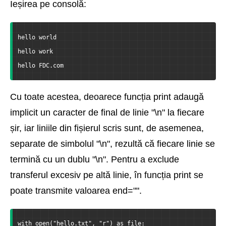
Ieșirea pe consolă:
hello world
hello work
hello FDC.com
Cu toate acestea, deoarece funcția print adaugă
implicit un caracter de final de linie "\n" la fiecare
șir, iar liniile din fișierul scris sunt, de asemenea,
separate de simbolul "\n", rezultă că fiecare linie se
termină cu un dublu "\n". Pentru a exclude
transferul excesiv pe altă linie, în funcția print se
poate transmite valoarea end="".
with open("hello.txt", "r") as file: