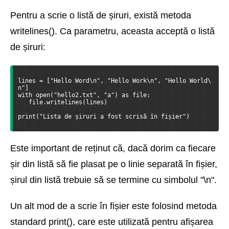
Pentru a scrie o listă de șiruri, există metoda
writelines(). Ca parametru, aceasta acceptă o listă
de șiruri:
lines = ["Hello Word\n", "Hello Work\n", "Hello World\
n"]
with open("hello2.txt", "a") as file:
   file.writelines(lines)
print("Lista de șiruri a fost scrisă în fișier")
Este important de reținut că, dacă dorim ca fiecare
șir din listă să fie plasat pe o linie separată în fișier,
șirul din listă trebuie să se termine cu simbolul "\n".
Un alt mod de a scrie în fișier este folosind metoda
standard print(), care este utilizată pentru afișarea