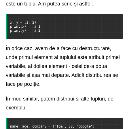
este un tuplu. Am putea scrie și astfel:
x, y = (1, 2)
print(x)    # 1
print(y)    # 2
În orice caz, avem de-a face cu destructurare,
unde primul element al tuplului este atribuit primei
variabile, al doilea element - celei de-a doua
variabile și așa mai departe. Adică distribuirea se
face pe poziție.
În mod similar, putem distribui și alte tupluri, de
exemplu:
name, age, company = ("Tom", 38, "Google")