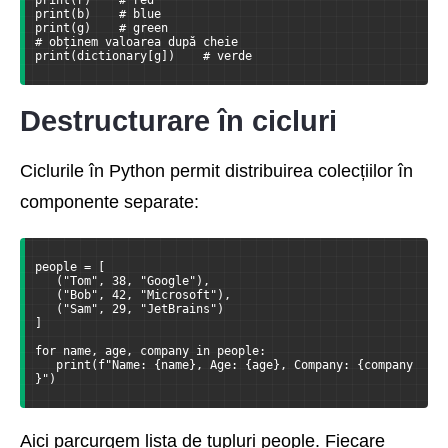
print(b)    # blue
print(g)    # green
# obținem valoarea după cheie
print(dictionary[g])    # verde
Destructurare în cicluri
Ciclurile în Python permit distribuirea colecțiilor în
componente separate:
people = [
   ("Tom", 38, "Google"),
   ("Bob", 42, "Microsoft"),
   ("Sam", 29, "JetBrains")
]
for name, age, company in people:
   print(f"Name: {name}, Age: {age}, Company: {company
}")
Aici parcurgem lista de tupluri people. Fiecare