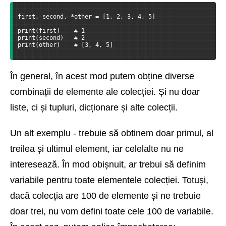
first, second, *other = [1, 2, 3, 4, 5]
print(first)    # 1
print(second)   # 2
print(other)    # [3, 4, 5]
În general, în acest mod putem obține diverse
combinații de elemente ale colecției. Și nu doar
liste, ci și tupluri, dicționare și alte colecții.
Un alt exemplu - trebuie să obținem doar primul, al
treilea și ultimul element, iar celelalte nu ne
interesează. În mod obișnuit, ar trebui să definim
variabile pentru toate elementele colecției. Totuși,
dacă colecția are 100 de elemente și ne trebuie
doar trei, nu vom defini toate cele 100 de variabile.