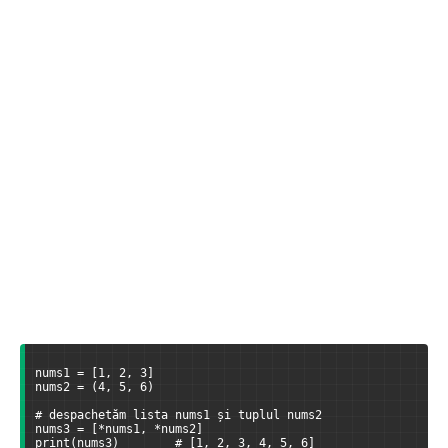
nums1 = [1, 2, 3]
nums2 = (4, 5, 6)
# despachetăm lista nums1 și tuplul nums2
nums3 = [*nums1, *nums2]
print(nums3)        # [1, 2, 3, 4, 5, 6]