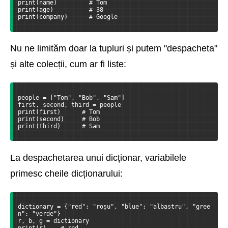
print(name)         # Tom
print(age)          # 38
print(company)      # Google
Nu ne limităm doar la tupluri și putem "despacheta"
și alte colecții, cum ar fi liste:
people = ["Tom", "Bob", "Sam"]
first, second, third = people
print(first)      # Tom
print(second)     # Bob
print(third)      # Sam
La despachetarea unui dicționar, variabilele
primesc cheile dicționarului:
dictionary = {"red": "roșu", "blue": "albastru", "gree
n": "verde"}
r, b, g = dictionary
print(r)    # red