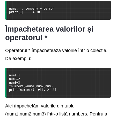
name, _, company = person
print(_)     # 38
Împachetarea valorilor și
operatorul *
Operatorul * împachetează valorile într-o colecție.
De exemplu:
num1=1
num2=2
num3=3
*numbers,=num1,num2,num3
print(numbers)  #[1, 2, 3]
Aici împachetăm valorile din tuplu
(num1,num2,num3) într-o listă numbers. Pentru a