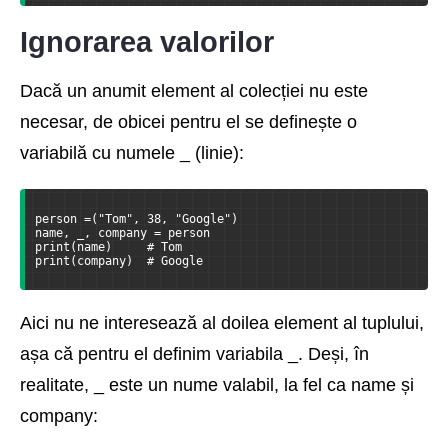
Ignorarea valorilor
Dacă un anumit element al colecției nu este
necesar, de obicei pentru el se definește o
variabilă cu numele _ (linie):
person =("Tom", 38, "Google")
name, _, company = person
print(name)     # Tom
print(company)  # Google
Aici nu ne interesează al doilea element al tuplului,
așa că pentru el definim variabila _. Deși, în
realitate, _ este un nume valabil, la fel ca name și
company: