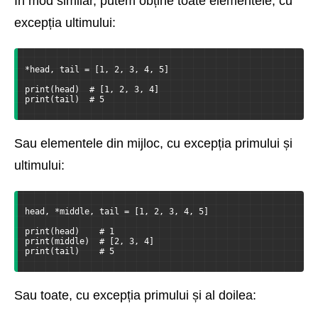
În mod similar, putem obține toate elementele, cu
excepția ultimului:
*head, tail = [1, 2, 3, 4, 5]
print(head)  # [1, 2, 3, 4]
print(tail)  # 5
Sau elementele din mijloc, cu excepția primului și
ultimului:
head, *middle, tail = [1, 2, 3, 4, 5]
print(head)    # 1
print(middle)  # [2, 3, 4]
print(tail)    # 5
Sau toate, cu excepția primului și al doilea: