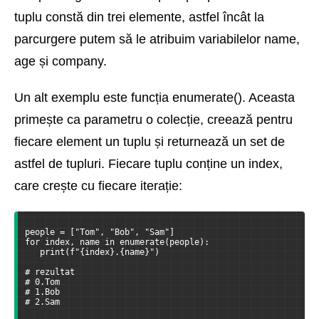
tuplu constă din trei elemente, astfel încât la
parcurgere putem să le atribuim variabilelor name,
age și company.
Un alt exemplu este funcția enumerate(). Aceasta
primește ca parametru o colecție, creează pentru
fiecare element un tuplu și returnează un set de
astfel de tupluri. Fiecare tuplu conține un index,
care crește cu fiecare iterație:
people = ["Tom", "Bob", "Sam"]
for index, name in enumerate(people):
   print(f"{index}.{name}")
# rezultat
# 0.Tom
# 1.Bob
# 2.Sam