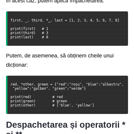
În acest caz, putem aplica împachetarea:
first, _, third, *_, last = [1, 2, 3, 4, 5, 6, 7, 8]
print(first)   # 1
print(third)   # 3
print(last)    # 8
Putem, de asemenea, să obținem cheile unui
dicționar:
red, *other, green = {"red":"roșu", "blue":"albastru",
 "yellow":"galben", "green":"verde"}
print(red)          # red
print(green)        # green
print(other)        # ['blue', 'yellow']
Despachetarea și operatorii *