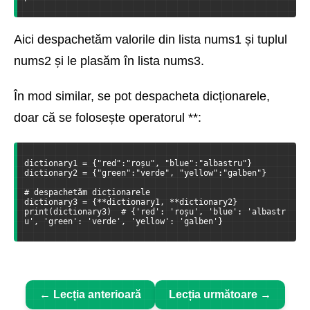
Aici despachetăm valorile din lista nums1 și tuplul
nums2 și le plasăm în lista nums3.
În mod similar, se pot despacheta dicționarele,
doar că se folosește operatorul **:
dictionary1 = {"red":"roșu", "blue":"albastru"}
dictionary2 = {"green":"verde", "yellow":"galben"}
# despachetăm dicționarele
dictionary3 = {**dictionary1, **dictionary2}
print(dictionary3)  # {'red': 'roșu', 'blue': 'albastr
u', 'green': 'verde', 'yellow': 'galben'}
← Lecția anterioară
Lecția următoare →