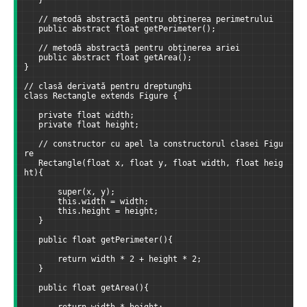
   // metodă abstractă pentru obținerea perimetrului
   public abstract float getPerimeter();
   // metodă abstractă pentru obținerea ariei
   public abstract float getArea();
}
// clasă derivată pentru dreptunghi
class Rectangle extends Figure {
   private float width;
   private float height;
   // constructor cu apel la constructorul clasei Figu
re
   Rectangle(float x, float y, float width, float heig
ht){
       super(x, y);
       this.width = width;
       this.height = height;
   }
   public float getPerimeter(){
       return width * 2 + height * 2;
   }
   public float getArea(){
       return width * height;