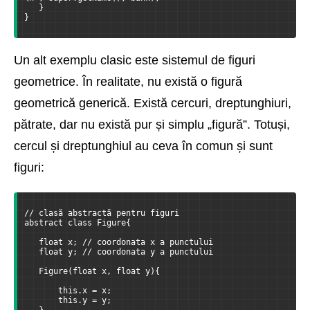
   }
}
Un alt exemplu clasic este sistemul de figuri
geometrice. În realitate, nu există o figură
geometrică generică. Există cercuri, dreptunghiuri,
pătrate, dar nu există pur și simplu „figură”. Totuși,
cercul și dreptunghiul au ceva în comun și sunt
figuri:
// clasă abstractă pentru figuri
abstract class Figure{
   float x; // coordonata x a punctului
   float y; // coordonata y a punctului
   Figure(float x, float y){
       this.x = x;
       this.y = y;
   }