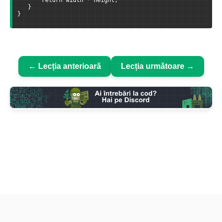
   }
}
← Lecția anterioară
Lecția următoare →