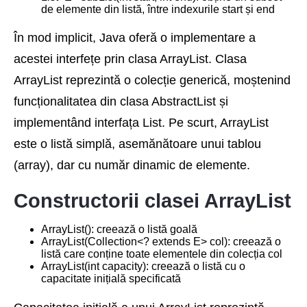
de elemente din listă, între indexurile start și end
În mod implicit, Java oferă o implementare a
acestei interfețe prin clasa ArrayList. Clasa
ArrayList reprezintă o colecție generică, moștenind
funcționalitatea din clasa AbstractList și
implementând interfața List. Pe scurt, ArrayList
este o listă simplă, asemănătoare unui tablou
(array), dar cu număr dinamic de elemente.
Constructorii clasei ArrayList
ArrayList(): creează o listă goală
ArrayList(Collection<? extends E> col): creează o
listă care conține toate elementele din colecția col
ArrayList(int capacity): creează o listă cu o
capacitate inițială specificată