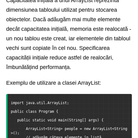
Capacitatea inițială a unui ArrayList reprezintă
dimensiunea tabloului utilizat pentru stocarea
obiectelor. Dacă adăugăm mai multe elemente
decât capacitatea inițială, memoria este realocată -
un nou tablou este creat, iar elementele din tabloul
vechi sunt copiate în cel nou. Specificarea
capacității inițiale reduce astfel de realocări,
îmbunătățind performanța.
Exemplu de utilizare a clasei ArrayList:
import java.util.ArrayList;
public class Program {
   public static void main(String[] args) {
       ArrayList<String> people = new ArrayList<String
>();
       // adăugăm câteva elemente în listă