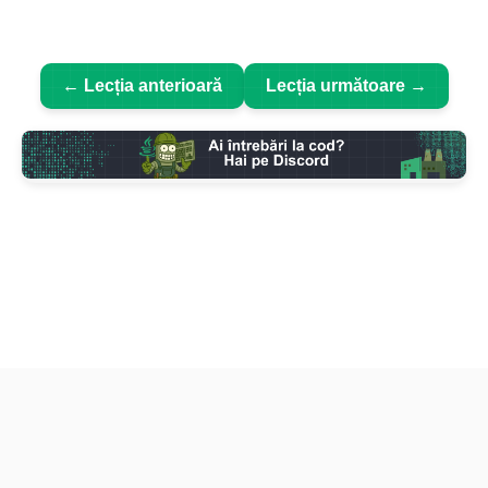
← Lecția anterioară
Lecția următoare →