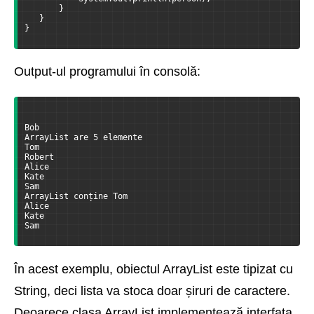
       }
   }
}
Output-ul programului în consolă:
Bob
ArrayList are 5 elemente
Tom
Robert
Alice
Kate
Sam
ArrayList conține Tom
Alice
Kate
Sam
În acest exemplu, obiectul ArrayList este tipizat cu
String, deci lista va stoca doar șiruri de caractere.
Deoarece clasa ArrayList implementează interfața