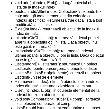
void add(int index, E obj): adaugă obiectul obj la
lista de la indexul index
boolean addAll(int index, Collection<? extends E>
col): adaugă toate elementele din colecția col la
indexul specificat. Returnează true dacă lista a fost
modificată, altfel false
E get(int index): returnează obiectul de la indexul
index din listă
int indexOf(Object obj): returnează indexul primei
apariții a obiectului obj în listă. Dacă obiectul nu
este găsit, returnează -1
int lastIndexOf(Object obj): returnează indexul
ultimei apariții a obiectului obj în listă. Dacă obiectul
nu este găsit, returnează -1
ListIterator<E> listIterator(): returnează un obiect
ListIterator pentru parcurgerea elementelor listei
static <E> List<E> of(elemente): creează un obiect
List dintr-un set de elemente
E remove(int index): elimină obiectul de la indexul
index din listă și returnează obiectul eliminat
E set(int index, E obj): înlocuiește elementul de la
indexul index cu obiectul obj
void sort(Comparator<? super E> comp): sortează
lista folosind comparatorul comp
List<E> subList(int start, int end): obține un subset