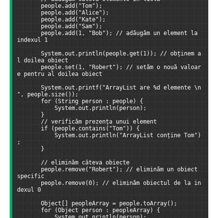
       people.add("Tom");
       people.add("Alice");
       people.add("Kate");
       people.add("Sam");
       people.add(1, "Bob"); // adăugăm un element la 
indexul 1
       System.out.println(people.get(1)); // obținem a
l doilea obiect
       people.set(1, "Robert"); // setăm o nouă valoar
e pentru al doilea obiect
       System.out.printf("ArrayList are %d elemente \n
", people.size());
       for (String person : people) {
           System.out.println(person);
       }
       // verificăm prezența unui element
       if (people.contains("Tom")) {
           System.out.println("ArrayList conține Tom")
;
       }
       // eliminăm câteva obiecte
       people.remove("Robert"); // eliminăm un obiect 
specific
       people.remove(0); // eliminăm obiectul de la in
dexul 0
       Object[] peopleArray = people.toArray();
       for (Object person : peopleArray) {
           System.out.println(person);