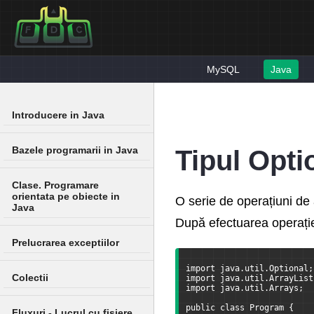
MySQL
Java
Introducere in Java
Bazele programarii in Java
Tipul Opti
Clase. Programare
orientata pe obiecte in
O serie de operațiuni de
Java
După efectuarea operației
Prelucrarea exceptiilor
import java.util.Optional;
Colectii
import java.util.ArrayList
import java.util.Arrays;
public class Program {
Fluxuri - Lucrul cu fisiere