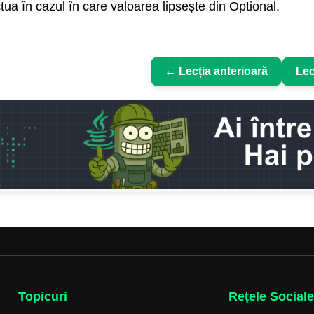
ctua în cazul în care valoarea lipsește din Optional.
← Lecția anterioară
Lec
Topicuri
Rețele Sociale