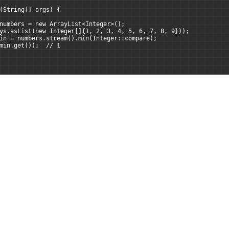
(String[] args) {
numbers = new ArrayList<Integer>();
ys.asList(new Integer[]{1, 2, 3, 4, 5, 6, 7, 8, 9}));
in = numbers.stream().min(Integer::compare);
min.get());  // 1