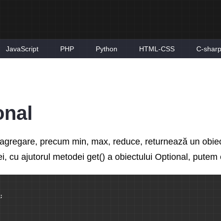
JavaScript
PHP
Python
HTML-CSS
C-shar
onal
 agregare, precum min, max, reduce, returnează un obiect
, cu ajutorul metodei get() a obiectului Optional, putem
;