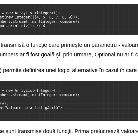
 = new ArrayList<Integer>();
st(new Integer[]{4, 5, 6, 7, 8, 9}));
mbers.stream().min(Integer::compare);
out.println(v)); // 4
 transmisă o funcție care primește un parametru - valoare
mbers ar fi fost goală și, prin urmare, Optional nu ar fi c
permite definirea unei logici alternative în cazul în care
 = new ArrayList<Integer>();
mbers.stream().min(Integer::compare);
(v),
n("Valoare nu a fost găsită")
e sunt transmise două funcții. Prima prelucrează valoare