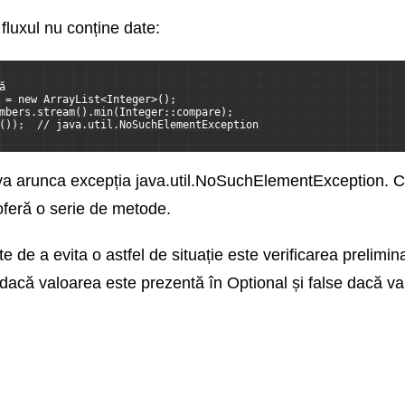
fluxul nu conține date:
ă
 = new ArrayList<Integer>();
mbers.stream().min(Integer::compare);
());  // java.util.NoSuchElementException
va arunca excepția java.util.NoSuchElementException. C
oferă o serie de metode.
 de a evita o astfel de situație este verificarea prelimin
dacă valoarea este prezentă în Optional și false dacă va