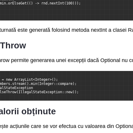
min.orElseGet(() -> rnd.nextInt(100)));
eturnată este generată folosind metoda nextInt a clasei 
eThrow
row permite generarea unei excepții dacă Optional nu co
 = new ArrayList<Integer>();
mbers.stream().min(Integer::compare);
alStateException
lseThrow(IllegalStateException::new));
lorii obținute
ște acțiunile care se vor efectua cu valoarea din Option