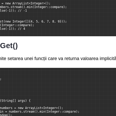
 = new ArrayList<Integer>();
mbers.stream().min(Integer::compare);
lse(-1)); // -1
st(new Integer[]{4, 5, 6, 7, 8, 9}));
(Integer::compare);
lse(-1)); // 4
Get()
e setarea unei funcții care va returna valoarea implicită
;
(String[] args) {
numbers = new ArrayList<Integer>();
in = numbers.stream().min(Integer::compare);
ndom();