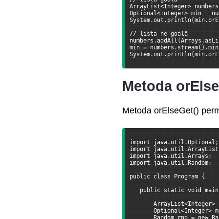
ArrayList<Integer> numbers
Optional<Integer> min = nu
System.out.println(min.orE
// lista ne-goală
numbers.addAll(Arrays.asLi
min = numbers.stream().min
System.out.println(min.orE
Metoda orElse
Metoda orElseGet() permit
import java.util.Optional;
import java.util.ArrayList
import java.util.Arrays;
import java.util.Random;
public class Program {
   public static void main
       ArrayList<Integer> 
       Optional<Integer> m
       Random rnd = new Ra