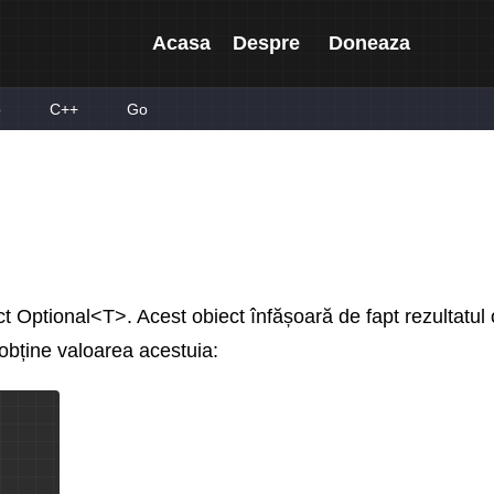
Acasa
Despre
Doneaza
p
C++
Go
 Optional<T>. Acest obiect înfășoară de fapt rezultatul o
 obține valoarea acestuia: