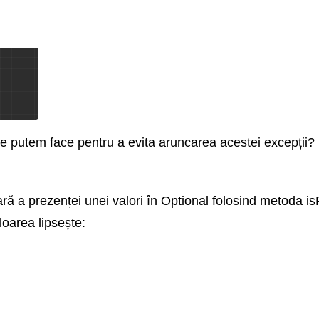
e putem face pentru a evita aruncarea acestei excepții?
ară a prezenței unei valori în Optional folosind metoda is
loarea lipsește: