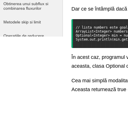
Obtinerea unui subflux si
combinarea fluxurilor
Dar ce se întâmplă dacă 
Metodele skip si limit
// lista numbers este goal
ArrayList<Integer> numbers
Operatiile de reducere
Optional<Integer> min = nu
System.out.println(min.get
Metoda reduce
În acest caz, programul 
Tipul Optional
aceasta, clasa Optional 
Metoda collect
Cea mai simplă modalitate
Aceasta returnează true 
Grupare
Fluxuri paralele
Operatii paralele pe array-uri