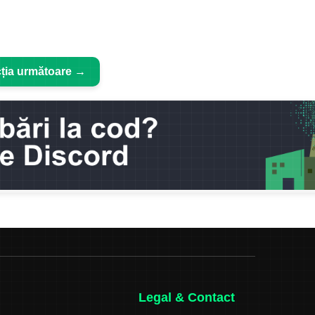
ția următoare →
Legal & Contact