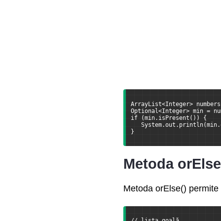
Modularitatea
Clase suplimentare
ArrayList<Integer> numbers
Optional<Integer> min = nu
if (min.isPresent()) {
   System.out.println(min.
}
Metoda orElse
Metoda orElse() permite d
// lista goală