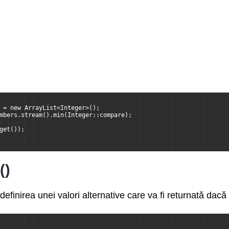
 = new ArrayList<Integer>();
mbers.stream().min(Integer::compare);
get());
()
efinirea unei valori alternative care va fi returnată dacă 