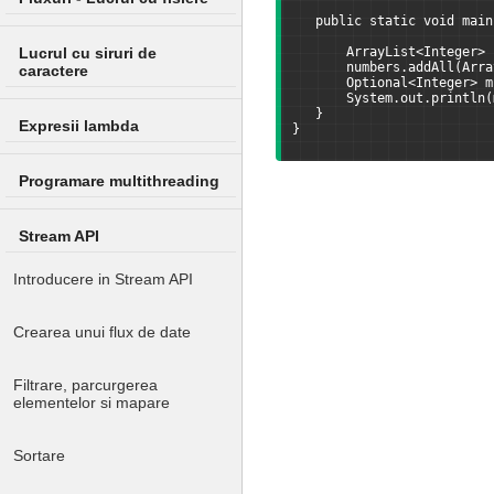
   public static void main
Lucrul cu siruri de
       ArrayList<Integer> 
       numbers.addAll(Arra
caractere
       Optional<Integer> m
       System.out.println(
   }
Expresii lambda
}
Programare multithreading
Stream API
Introducere in Stream API
Crearea unui flux de date
Filtrare, parcurgerea
elementelor si mapare
Sortare