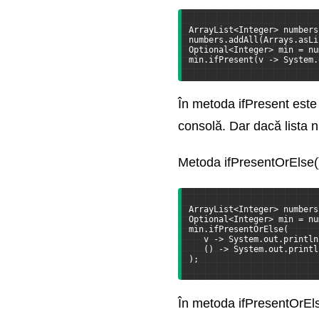
ArrayList<Integer> numbers
numbers.addAll(Arrays.asLi
Optional<Integer> min = nu
min.ifPresent(v -> System.
În metoda ifPresent este
consolă. Dar dacă lista nu
Metoda ifPresentOrElse() 
ArrayList<Integer> numbers
Optional<Integer> min = nu
min.ifPresentOrElse(
   v -> System.out.println
   () -> System.out.printl
);
În metoda ifPresentOrEls