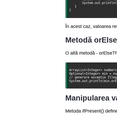
       System.out.println(
   }
}
În acest caz, valoarea r
Metodă orEls
O altă metodă - orElseTh
ArrayList<Integer> numbers
Optional<Integer> min = nu
// generare excepție Illeg
System.out.println(min.orE
Manipularea va
Metoda ifPresent() define