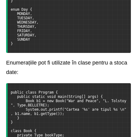
}
enum Day {
   MONDAY,
   TUESDAY,
   WEDNESDAY,
   THURSDAY,
   FRIDAY,
   SATURDAY,
   SUNDAY
}
Enumerațiile pot fi utilizate în clase pentru a stoca
date:
public class Program {
   public static void main(String[] args) {
       Book b1 = new Book("War and Peace", "L. Tolstoy
", Type.BELLETRE);
       System.out.printf("Cartea '%s' are tipul %s \n"
, b1.name, b1.getType());
   }
}
class Book {
   private Type bookType;