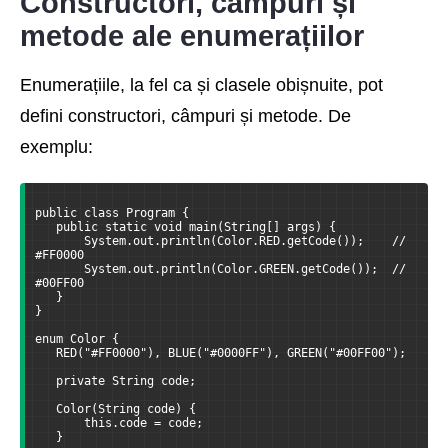
Constructori, câmpuri și
metode ale enumerațiilor
Enumerațiile, la fel ca și clasele obișnuite, pot
defini constructori, câmpuri și metode. De
exemplu:
public class Program {
   public static void main(String[] args) {
       System.out.println(Color.RED.getCode());    // 
#FF0000
       System.out.println(Color.GREEN.getCode());  // 
#00FF00
   }
}
enum Color {
   RED("#FF0000"), BLUE("#0000FF"), GREEN("#00FF00");
   private String code;
   Color(String code) {
       this.code = code;
   }