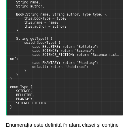
   String name;
   String author;
   Book(String name, String author, Type type) {
       this.bookType = type;
       this.name = name;
       this.author = author;
   }
   String getType() {
       switch(bookType) {
           case BELLETRE: return "Belletre";
           case SCIENCE: return "Science";
           case SCIENCE_FICTION: return "Science ficti
on";
           case PHANTASY: return "Phantasy";
           default: return "Undefined";
       }
   }
}
enum Type {
   SCIENCE,
   BELLETRE,
   PHANTASY,
   SCIENCE_FICTION
}
Enumerația este definită în afara clasei și conține