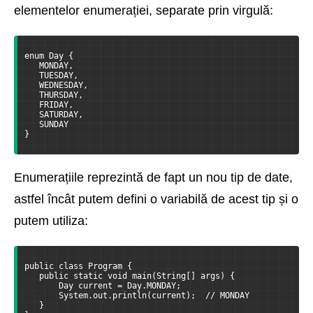
elementelor enumerației, separate prin virgulă:
enum Day {
   MONDAY,
   TUESDAY,
   WEDNESDAY,
   THURSDAY,
   FRIDAY,
   SATURDAY,
   SUNDAY
}
Enumerațiile reprezintă de fapt un nou tip de date,
astfel încât putem defini o variabilă de acest tip și o
putem utiliza:
public class Program {
   public static void main(String[] args) {
       Day current = Day.MONDAY;
       System.out.println(current);  // MONDAY
   }