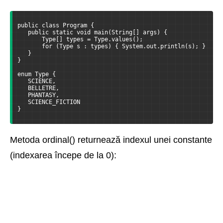
public class Program {
   public static void main(String[] args) {
       Type[] types = Type.values();
       for (Type s : types) { System.out.println(s); }
   }
}
enum Type {
   SCIENCE,
   BELLETRE,
   PHANTASY,
   SCIENCE_FICTION
}
Metoda ordinal() returnează indexul unei constante
(indexarea începe de la 0):