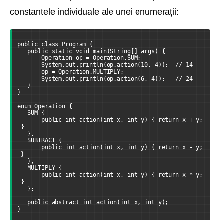
constantele individuale ale unei enumerații:
public class Program {
   public static void main(String[] args) {
       Operation op = Operation.SUM;
       System.out.println(op.action(10, 4));  // 14
       op = Operation.MULTIPLY;
       System.out.println(op.action(6, 4));   // 24
   }
}
enum Operation {
   SUM {
       public int action(int x, int y) { return x + y;
 }
   },
   SUBTRACT {
       public int action(int x, int y) { return x - y;
 }
   },
   MULTIPLY {
       public int action(int x, int y) { return x * y;
 }
   };
   public abstract int action(int x, int y);
}