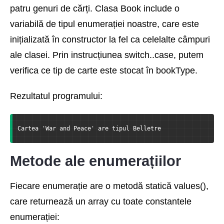
patru genuri de cărți. Clasa Book include o
variabilă de tipul enumerației noastre, care este
inițializată în constructor la fel ca celelalte câmpuri
ale clasei. Prin instrucțiunea switch..case, putem
verifica ce tip de carte este stocat în bookType.
Rezultatul programului:
Cartea 'War and Peace' are tipul Belletre
Metode ale enumerațiilor
Fiecare enumerație are o metodă statică values(),
care returnează un array cu toate constantele
enumerației: