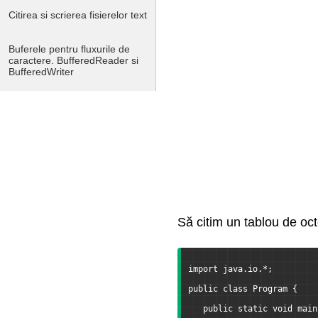
Citirea si scrierea fisierelor text
Buferele pentru fluxurile de
caractere. BufferedReader si
BufferedWriter
Serializarea
Clasa File
Lucrul cu arhive ZIP
Clasa Console
Să citim un tablou de oct
Lucrul cu siruri de
caractere
import java.io.*;
public class Program {
Expresii lambda
   public static void main