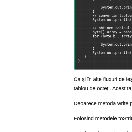
           System.out.prin
       }
       // convertim tablou
       System.out.println(
       // obținem tabloul 
       byte[] array = baos
       for (byte b : array
           System.out.prin
       }
       System.out.println(
   }
}
Ca și în alte fluxuri de 
tablou de octeți. Acest ta
Deoarece metoda write po
Folosind metodele toStrin