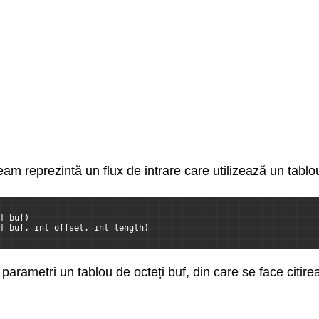
m reprezintă un flux de intrare care utilizează un tablou
] buf)  
] buf, int offset, int length) 
parametri un tablou de octeți buf, din care se face citirea,