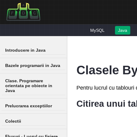
MySQL
Java
Introducere in Java
Bazele programarii in Java
Clasele B
Clase. Programare
orientata pe obiecte in
Pentru lucrul cu tablouri
Java
Citirea unui t
Prelucrarea exceptiilor
Colectii
Fluxuri - Lucrul cu fisiere