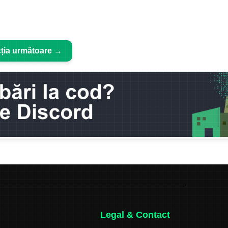
ția următoare →
Legal & Contact