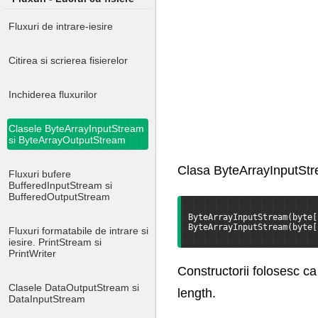
Fluxuri de intrare-iesire
Citirea si scrierea fisierelor
Inchiderea fluxurilor
Clasele ByteArrayInputStream
si ByteArrayOutputStream
Clasa ByteArrayInputStrea
Fluxuri bufere
BufferedInputStream si
BufferedOutputStream
ByteArrayInputStream(byte[
ByteArrayInputStream(byte[
Fluxuri formatabile de intrare si
iesire. PrintStream si
PrintWriter
Constructorii folosesc ca 
Clasele DataOutputStream si
length.
DataInputStream