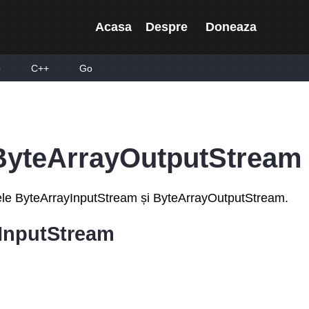
Acasa
Despre
Doneaza
p
C++
Go
 ByteArrayOutputStream
clasele ByteArrayInputStream și ByteArrayOutputStream.
ayInputStream