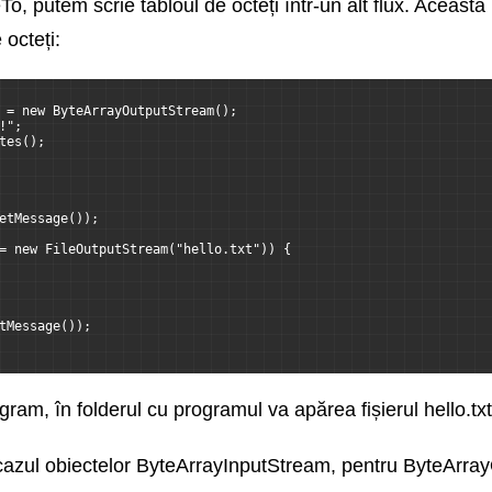
eTo, putem scrie tabloul de octeți într-un alt flux. Acea
 octeți:
 = new ByteArrayOutputStream();
!";
tes();
etMessage());
= new FileOutputStream("hello.txt")) {
tMessage());
ram, în folderul cu programul va apărea fișierul hello.txt,
în cazul obiectelor ByteArrayInputStream, pentru ByteArra