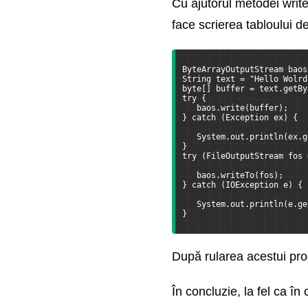
Cu ajutorul metodei writ
face scrierea tabloului de
ByteArrayOutputStream baos
String text = "Hello Wolrd
byte[] buffer = text.getBy
try {
   baos.write(buffer);
} catch (Exception ex) {
   System.out.println(ex.g
}
try (FileOutputStream fos 
   baos.writeTo(fos);
} catch (IOException e) {
   System.out.println(e.ge
}
După rularea acestui prog
În concluzie, la fel ca 