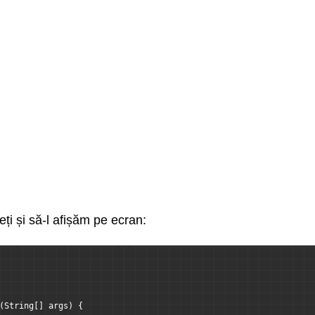
eți și să-l afișăm pe ecran:
(String[] args) {