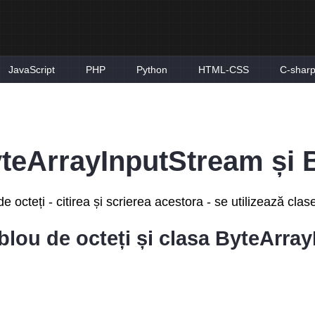
JavaScript
PHP
Python
HTML-CSS
C-shar
yteArrayInputStream și
 de octeți - citirea și scrierea acestora - se utilizează 
ablou de octeți și clasa ByteArr