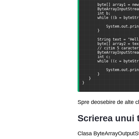
       byte[] array1 = new
Programare multithreading
       ByteArrayInputStrea
       int b;
       while ((b = byteStr
Stream API
           System.out.prin
       }
Modularitatea
       String text = "Hell
       byte[] array2 = tex
       // citim 5 caracter
       ByteArrayInputStrea
Clase suplimentare
       int c;
       while ((c = byteStr
           System.out.prin
       }
   }
}
Spre deosebire de alte c
Scrierea unui 
Clasa ByteArrayOutputStre