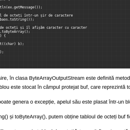
tln(ex.getMessage());
l de octeți într-un șir de caractere
baos.toString());
de octeți și îl afișăm caracter cu caracter
.toByteArray();
) {
t((char) b);
);
ieșire, în clasa ByteArrayOutputStream este definită metoda
blou este stocat în câmpul protejat buf, care reprezintă to
ate genera o excepție, apelul său este plasat într-un blo
g() și toByteArray(), putem obține tabloul de octeți buf fi