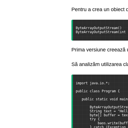
Pentru a crea un obiect d
ByteArrayOutputStream()  
ByteArrayOutputStream(int 
Prima versiune creează u
Să analizăm utilizarea cl
import java.io.*;
public class Program {
   public static void main
       ByteArrayOutputStre
       String text = "Hell
       byte[] buffer = tex
       try {
           baos.write(buff
       } catch (Exception 