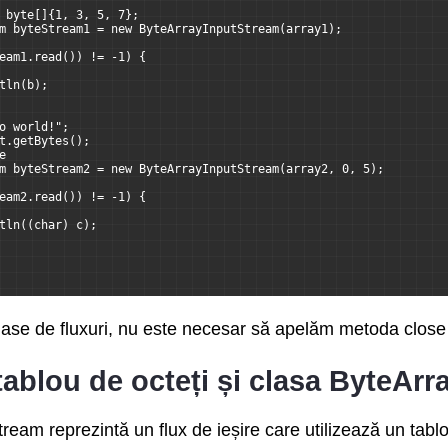
 byte[]{1, 3, 5, 7};
m byteStream1 = new ByteArrayInputStream(array1);
eam1.read()) != -1) {
tln(b);
o world!";
t.getBytes();
e
m byteStream2 = new ByteArrayInputStream(array2, 0, 5);
eam2.read()) != -1) {
tln((char) c);
lase de fluxuri, nu este necesar să apelăm metoda close
tablou de octeți și clasa ByteA
am reprezintă un flux de ieșire care utilizează un tablou