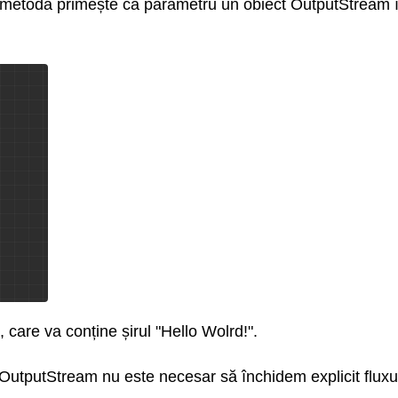
stă metodă primește ca parametru un obiect OutputStream 
 care va conține șirul "Hello Wolrd!".
yOutputStream nu este necesar să închidem explicit fluxul