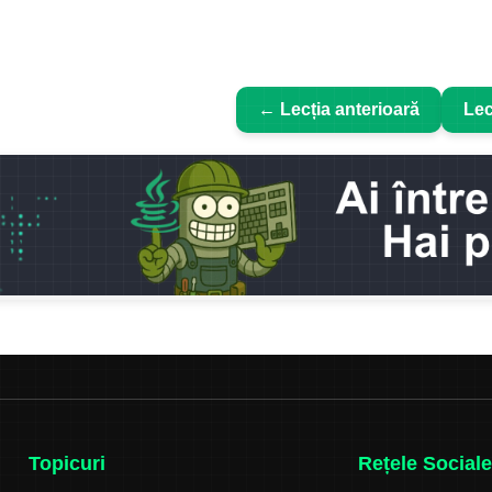
← Lecția anterioară
Lec
Topicuri
Rețele Sociale