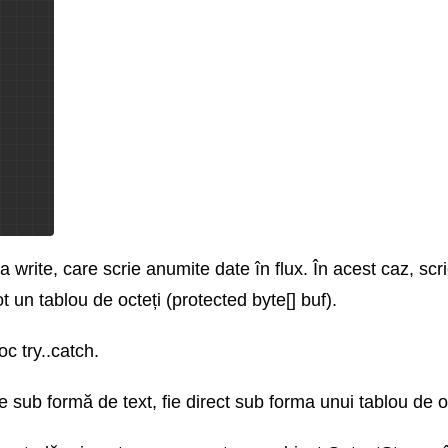
 write, care scrie anumite date în flux. În acest caz, scr
t un tablou de octeți (protected byte[] buf).
c try..catch.
e sub formă de text, fie direct sub forma unui tablou de oc