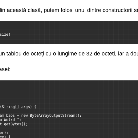
in această clasă, putem folosi unul dintre constructorii să
size)
n tablou de octeți cu o lungime de 32 de octeți, iar a d
asei:
(String[] args) {
am baos = new ByteArrayOutputStream();
o Wolrd!";
t.getBytes();
er);
ex) {