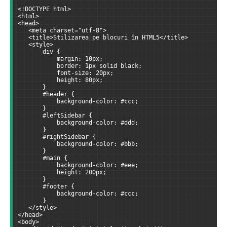
<!DOCTYPE html>
<html>
<head>
   <meta charset="utf-8">
   <title>Stilizarea pe blocuri în HTML5</title>
   <style>
       div {
           margin: 10px;
           border: 1px solid black;
           font-size: 20px;
           height: 80px;
       }
       #header {
           background-color: #ccc;
       }
       #leftSidebar {
           background-color: #ddd;
       }
       #rightSidebar {
           background-color: #bbb;
       }
       #main {
           background-color: #eee;
           height: 200px;
       }
       #footer {
           background-color: #ccc;
       }
   </style>
</head>
<body>