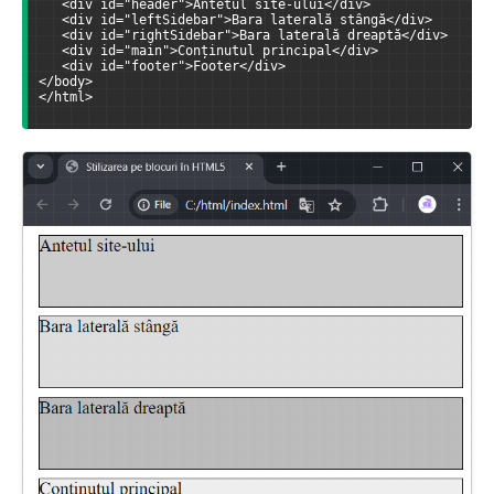
   <div id="header">Antetul site-ului</div>
   <div id="leftSidebar">Bara laterală stângă</div>
   <div id="rightSidebar">Bara laterală dreaptă</div>
   <div id="main">Conținutul principal</div>
   <div id="footer">Footer</div>
</body>
</html>