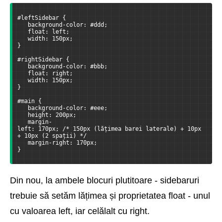
#leftSidebar {
   background-color: #ddd;
   float: left;
   width: 150px;
}
#rightSidebar {
   background-color: #bbb;
   float: right;
   width: 150px;
}
#main {
   background-color: #eee;
   height: 200px;
   margin-
left: 170px; /* 150px (lățimea barei laterale) + 10px 
+ 10px (2 spații) */
   margin-right: 170px;
}
Din nou, la ambele blocuri plutitoare - sidebaruri
trebuie să setăm lățimea și proprietatea float - unul
cu valoarea left, iar celălalt cu right.