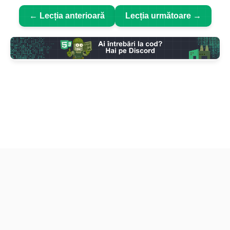
← Lecția anterioară
Lecția următoare →