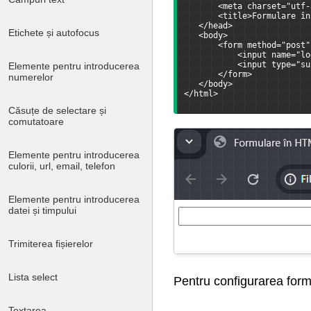
       <meta charset="utf-
       <title>Formulare în
   </head>
Etichete și autofocus
   <body>
       <form method="post"
           <input name="lo
           <input type="su
Elemente pentru introducerea
       </form>
numerelor
   </body>
</html>
Căsuțe de selectare și
comutatoare
Elemente pentru introducerea
culorii, url, email, telefon
Elemente pentru introducerea
datei și timpului
Trimiterea fișierelor
Lista select
Pentru configurarea formu
Textarea