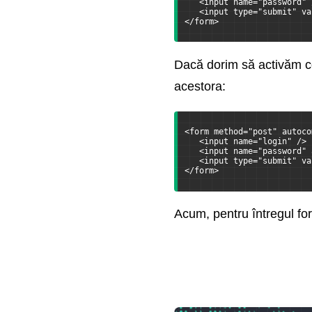
   <input name="password" 
   <input type="submit" va
</form>
Dacă dorim să activăm c
acestora:
<form method="post" autoco
   <input name="login" />
   <input name="password" 
   <input type="submit" va
</form>
Acum, pentru întregul fo