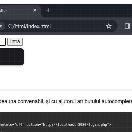
tdeauna convenabil, și cu ajutorul atributului autocompl
mplete="off" action="http://localhost:8080/login.php">