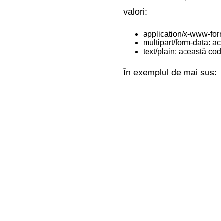
Design adaptiv
valori:
application/x-www-form
Multimedia
multipart/form-data: ac
text/plain: această cod
Flexbox
În exemplul de mai sus:
Grid Layout
Variabile în CSS