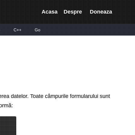
Acasa
Despre
Doneaza
p
C++
Go
rea datelor. Toate câmpurile formularului sunt
formă: