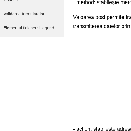
- method: stabilește meto
Validarea formularelor
Valoarea post permite tra
transmiterea datelor prin 
Elementul fieldset și legend
Structura semantică a
paginii
Fundamentele CSS3.
Selectorii
Culoare în CSS
Crearea unui machet de
pagină și stilizarea
Transformări, tranziții și
animații
- action: stabilește adre