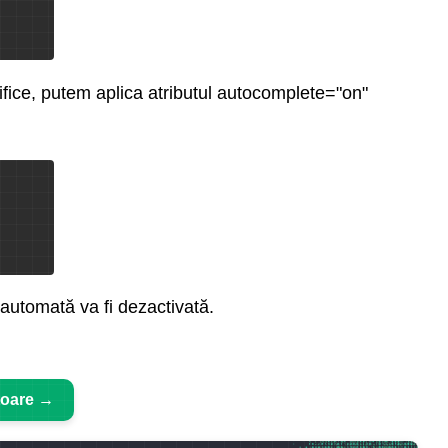
ice, putem aplica atributul autocomplete="on"
automată va fi dezactivată.
toare →