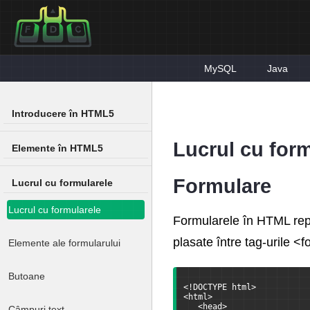
MySQL
Java
Introducere în HTML5
Lucrul cu form
Elemente în HTML5
Formulare
Lucrul cu formularele
Lucrul cu formularele
Formularele în HTML repr
plasate între tag-urile 
Elemente ale formularului
Butoane
<!DOCTYPE html>
<html>
   <head>
Câmpuri text