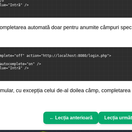
/>
lue="Intră" />
ompletarea automată doar pentru anumite câmpuri specif
mplete="off" action="http://localhost:8080/login.php">
autocomplete="on" />
lue="Intră" />
rmular, cu excepția celui de-al doilea câmp, completarea 
← Lecția anterioară
Lecția urmă