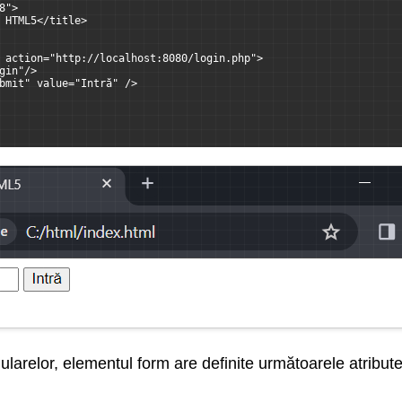
8">
 HTML5</title>
 action="http://localhost:8080/login.php">
gin"/>
bmit" value="Intră" />
larelor, elementul form are definite următoarele atribute