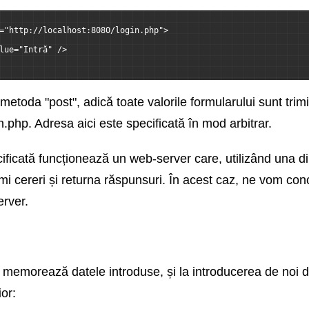
="http://localhost:8080/login.php">
lue="Intră" />
metoda "post", adică toate valorile formularului sunt trimi
n.php. Adresa aici este specificată în mod arbitrar.
cificată funcționează un web-server care, utilizând una d
mi cereri și returna răspunsuri. În acest caz, ne vom co
erver.
emorează datele introduse, și la introducerea de noi dat
ior: