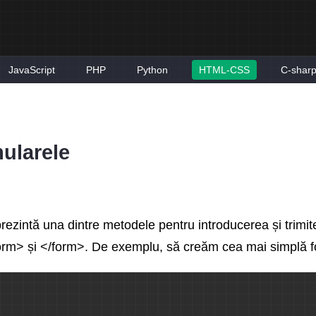
JavaScript
PHP
Python
HTML-CSS
C-shar
ularele
ezintă una dintre metodele pentru introducerea și trimite
<form> și </form>. De exemplu, să creăm cea mai simplă 