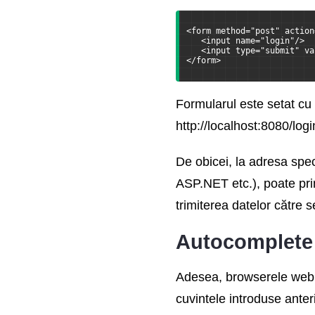
<form method="post" action
   <input name="login"/>
   <input type="submit" va
</form>
Formularul este setat cu 
http://localhost:8080/logi
De obicei, la adresa spe
ASP.NET etc.), poate pri
trimiterea datelor către s
Autocomplete
Adesea, browserele web m
cuvintele introduse anter