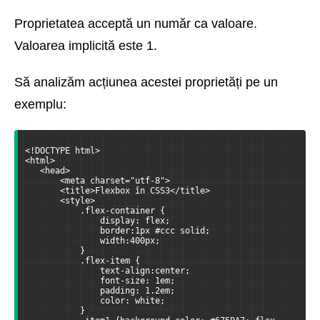
Proprietatea acceptă un număr ca valoare.
Valoarea implicită este 1.
Să analizăm acțiunea acestei proprietăți pe un
exemplu:
<!DOCTYPE html>
<html>
   <head>
       <meta charset="utf-8">
       <title>Flexbox în CSS3</title>
       <style>
           .flex-container {
               display: flex;
               border:1px #ccc solid;
               width:400px;
           }
           .flex-item {
               text-align:center;
               font-size: 1em;
               padding: 1.2em;
               color: white;
           }