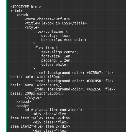
<!DOCTYPE html>
<html>
   <head>
       <meta charset="utf-8">
       <title>Flexbox în CSS3</title>
       <style>
           .flex-container {
               display: flex;
               border:1px #ccc solid;
           }
           .flex-item {
               text-align:center;
               font-size: 1em;
               padding: 1.2em;
               color: white;
           }
           .item1 {background-color: #675BA7; flex-
basis: auto; width:150px;}
           .item2 {background-color: #9BC850; flex-
basis: auto; width:auto;}
           .item3 {background-color: #A62E5C; flex-
basis: 200px;width:150px;}
       </style>
   </head>
   <body>
       <div class="flex-container">
           <div class="flex-
item item1">Flex Item 1</div>
           <div class="flex-
item item2">Flex Item 2</div>
           <div class="flex-