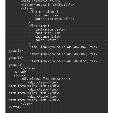
       <meta charset="utf-8">
       <title>Flexbox în CSS3</title>
       <style>
           .flex-container {
               display: flex;
               border:1px #ccc solid;
           }
           .flex-item {
               text-align:center;
               font-size: 1em;
               padding: 1.3em;
               color: white;
           }
           .item1 {background-color: #675BA7; flex-
grow:0;}
           .item2 {background-color: #9BC850; flex-
grow:1;}
           .item3 {background-color: #A62E5C; flex-
grow:2;}
       </style>
   </head>
   <body>
       <div class="flex-container">
           <div class="flex-
item item1">Flex Item 1</div>
           <div class="flex-
item item2">Flex Item 2</div>
           <div class="flex-
item item3">Flex Item 3</div>
       </div>
</html>