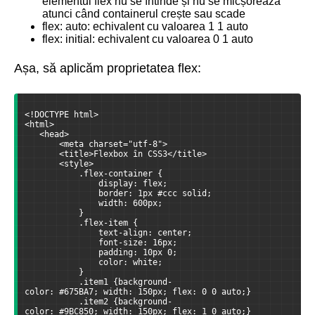
elementul flex nu se întinde și nu se micșorează
atunci când containerul crește sau scade
flex: auto: echivalent cu valoarea 1 1 auto
flex: initial: echivalent cu valoarea 0 1 auto
Așa, să aplicăm proprietatea flex:
<!DOCTYPE html>
<html>
   <head>
       <meta charset="utf-8">
       <title>Flexbox în CSS3</title>
       <style>
           .flex-container {
               display: flex;
               border: 1px #ccc solid;
               width: 600px;
           }
           .flex-item {
               text-align: center;
               font-size: 16px;
               padding: 10px 0;
               color: white;
           }
           .item1 {background-
color: #675BA7; width: 150px; flex: 0 0 auto;}
           .item2 {background-
color: #9BC850; width: 150px; flex: 1 0 auto;}