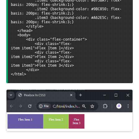
           .item1 {background-color: #675BA7; flex-
basis: 200px; flex-shrink:1;}
           .item2 {background-color: #9BC850; flex-
basis: 200px; flex-shrink:2;}
           .item3 {background-color: #A62E5C; flex-
basis: 200px; flex-shrink:3;}
       </style>
   </head>
   <body>
       <div class="flex-container">
           <div class="flex-
item item1">Flex Item 1</div>
           <div class="flex-
item item2">Flex Item 2</div>
           <div class="flex-
item item3">Flex Item 3</div>
       </div>
</html>