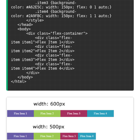
           .item3 {background-
color: #A62E5C; width: 150px; flex: 0 1 auto;}
           .item4 {background-
color: #2A9FBC; width: 150px; flex: 1 1 auto;}
       </style>
   </head>
   <body>
       <div class="flex-container">
           <div class="flex-
item item1">Flex Item 1</div>
           <div class="flex-
item item2">Flex Item 2</div>
           <div class="flex-
item item3">Flex Item 3</div>
           <div class="flex-
item item4">Flex Item 4</div>
       </div>
   </body>
</html>