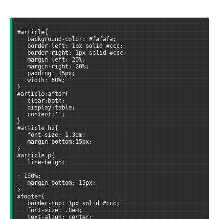
#article{
   background-color: #fafafa;
   border-left: 1px solid #ccc;
   border-right: 1px solid #ccc;
   margin-left: 20%;
   margin-right: 20%;
   padding: 15px;
   width: 60%;
}
#article:after{
   clear:both;
   display:table;
   content:'';
}
#article h2{
   font-size: 1.3em;
   margin-bottom:15px;
}
#article p{
   line-height
: 150%;
   margin-bottom: 15px;
}
#footer{
   border-top: 1px solid #ccc;
   font-size: .8em;    
   text-align: center;