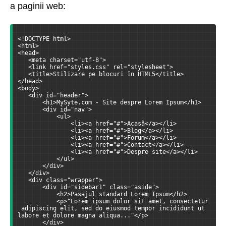
a paginii web:
<!DOCTYPE html>
<html>
<head>
   <meta charset="utf-8">
   <link href="styles.css" rel="stylesheet">
   <title>Stilizare pe blocuri în HTML5</title>
</head>
<body>
   <div id="header">
       <h1>MySyte.com - Site despre Lorem Ipsum</h1>
       <div id="nav">
           <ul>
               <li><a href="#">Acasă</a></li>
               <li><a href="#">Blog</a></li>
               <li><a href="#">Forum</a></li>
               <li><a href="#">Contact</a></li>
               <li><a href="#">Despre site</a></li>
           </ul>
       </div>
   </div>
   <div class="wrapper">
       <div id="sidebar1" class="aside">
           <h2>Pasajul standard Lorem Ipsum</h2>
           <p>"Lorem ipsum dolor sit amet, consectetur
 adipiscing elit, sed do eiusmod tempor incididunt ut 
labore et dolore magna aliqua..."</p>
       </div>