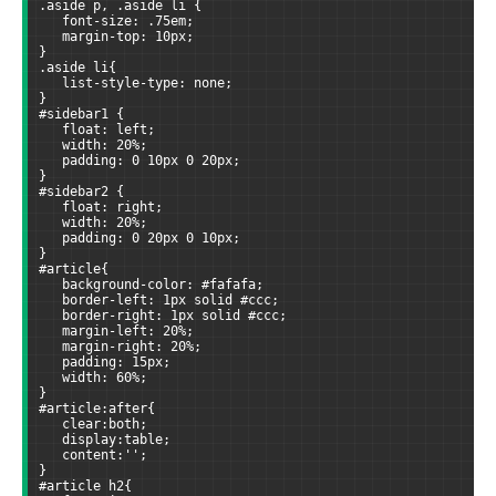
.aside p, .aside li {
   font-size: .75em;
   margin-top: 10px;  
}
.aside li{
   list-style-type: none;
}
#sidebar1 {
   float: left;
   width: 20%;
   padding: 0 10px 0 20px;
}
#sidebar2 {
   float: right;
   width: 20%;
   padding: 0 20px 0 10px;
}
#article{
   background-color: #fafafa;
   border-left: 1px solid #ccc;
   border-right: 1px solid #ccc;
   margin-left: 20%;
   margin-right: 20%;
   padding: 15px;
   width: 60%;
}
#article:after{
   clear:both;
   display:table;
   content:'';
}
#article h2{