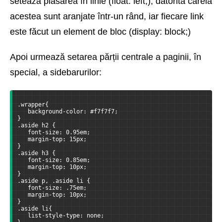
setează plasarea în linie (float: left;), datorită căreia
acestea sunt aranjate într-un rând, iar fiecare link
este făcut un element de bloc (display: block;)
Apoi urmează setarea părții centrale a paginii, în
special, a sidebarurilor:
.wrapper{
   background-color: #f7f7f7;
}
.aside h2 {
   font-size: 0.95em;
   margin-top: 15px;
}
.aside h3 {
   font-size: 0.85em;
   margin-top: 10px;
}
.aside p, .aside li {
   font-size: .75em;
   margin-top: 10px;  
}
.aside li{
   list-style-type: none;