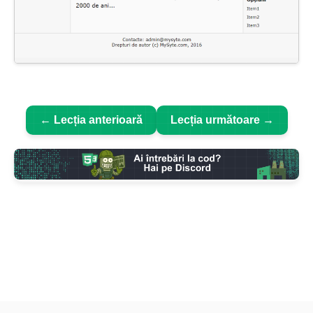
← Lecția anterioară
Lecția următoare →