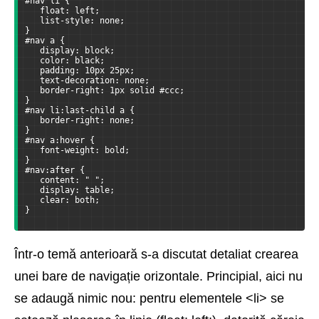
#nav li {
   float: left;
   list-style: none;  
}
#nav a {
   display: block;
   color: black;
   padding: 10px 25px;
   text-decoration: none;
   border-right: 1px solid #ccc;
}
#nav li:last-child a {
   border-right: none;
}
#nav a:hover {
   font-weight: bold;
}
#nav:after {
   content: " ";
   display: table;
   clear: both;
}
Într-o temă anterioară s-a discutat detaliat crearea
unei bare de navigație orizontale. Principial, aici nu
se adaugă nimic nou: pentru elementele <li> se