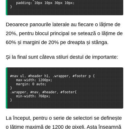
   padding: 10px 10px 30px 10px;
}
Deoarece panourile laterale au fiecare o lățime de
20%, pentru blocul principal se setează o lățime de
60% și margini de 20% pe dreapta și stânga.
Și la final sunt câteva stiluri destul de importante:
#nav ul, #header h1, .wrapper, #footer p {
   max-width: 1200px;
   margin: 0 auto;
}
.wrapper, #nav, #header, #footer{
   min-width: 768px;
}
La început, pentru o serie de selectori se definește
o lățime maximă de 1200 de pixeli. Asta înseamnă