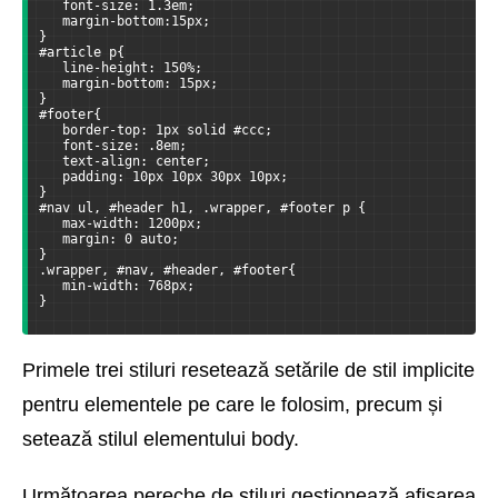
   font-size: 1.3em;
   margin-bottom:15px;
}
#article p{
   line-height: 150%;
   margin-bottom: 15px;
}
#footer{
   border-top: 1px solid #ccc;
   font-size: .8em;        
   text-align: center;
   padding: 10px 10px 30px 10px;
}
#nav ul, #header h1, .wrapper, #footer p {
   max-width: 1200px;
   margin: 0 auto;
}
.wrapper, #nav, #header, #footer{
   min-width: 768px;
}
Primele trei stiluri resetează setările de stil implicite
pentru elementele pe care le folosim, precum și
setează stilul elementului body.
Următoarea pereche de stiluri gestionează afișarea