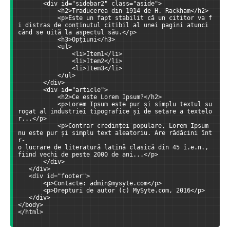
       <div id="sidebar2" class="aside">
           <h2>Traducerea din 1914 de H. Rackham</h2>
           <p>Este un fapt stabilit că un cititor va f
i distras de conținutul citibil al unei pagini atunci 
când se uită la aspectul său.</p>
           <h3>Opțiuni</h3>
           <ul>
               <li>Item1</li>
               <li>Item2</li>
               <li>Item3</li>
           </ul>
       </div>
       <div id="article">
           <h2>Ce este Lorem Ipsum?</h2>
           <p>Lorem Ipsum este pur și simplu textul su
rogat al industriei tipografice și de setare a textelo
r...</p>
           <p>Contrar credinței populare, Lorem Ipsum 
nu este pur și simplu text aleatoriu. Are rădăcini înt
r-
o lucrare de literatură latină clasică din 45 î.e.n., 
fiind vechi de peste 2000 de ani...</p>
       </div>
   </div>
   <div id="footer">
       <p>Contacte: admin@mysyte.com</p>
       <p>Drepturi de autor (c) MySyte.com, 2016</p>
   </div>
</body>
</html>