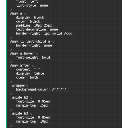
   float: left;
   list-style: none;  
}
#nav a {
   display: block;
   color: black;
   padding: 10px 25px;
   text-decoration: none;
   border-right: 1px solid #ccc;
}
#nav li:last-child a {
   border-right: none;
}
#nav a:hover {
   font-weight: bold;
}
#nav:after {
   content: " ";
   display: table;
   clear: both;
}
.wrapper{
   background-color: #f7f7f7;
}
.aside h2 {
   font-size: 0.95em;
   margin-top: 15px;
}
.aside h3 {
   font-size: 0.85em;
   margin-top: 10px;
}