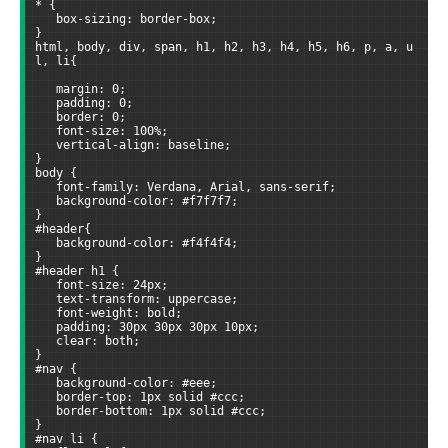
* {
   box-sizing: border-box;
}
html, body, div, span, h1, h2, h3, h4, h5, h6, p, a, u
l, li{
   margin: 0;
   padding: 0;
   border: 0;
   font-size: 100%;
   vertical-align: baseline;
}
body {
   font-family: Verdana, Arial, sans-serif;        
   background-color: #f7f7f7;
}
#header{
   background-color: #f4f4f4;
}
#header h1 {
   font-size: 24px;
   text-transform: uppercase;
   font-weight: bold;
   padding: 30px 30px 30px 10px;
   clear: both;
}
#nav {
   background-color: #eee;
   border-top: 1px solid #ccc;
   border-bottom: 1px solid #ccc;
}
#nav li {