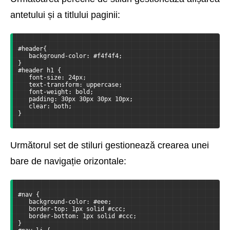
antetului și a titlului paginii:
#header{
   background-color: #f4f4f4;
}
#header h1 {
   font-size: 24px;
   text-transform: uppercase;
   font-weight: bold;
   padding: 30px 30px 30px 10px;
   clear: both;
}
Următorul set de stiluri gestionează crearea unei
bare de navigație orizontale:
#nav {
   background-color: #eee;
   border-top: 1px solid #ccc;
   border-bottom: 1px solid #ccc;
}