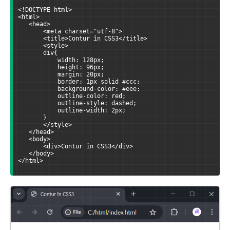
<!DOCTYPE html>
<html>
   <head>
       <meta charset="utf-8">
       <title>Contur în CSS3</title>
       <style>
       div{
           width: 128px;
           height: 96px;
           margin: 20px;
           border: 1px solid #ccc;
           background-color: #eee;
           outline-color: red;
           outline-style: dashed;
           outline-width: 2px;
       }
       </style>
   </head>
   <body>
       <div>Contur în CSS3</div>
   </body>
</html>