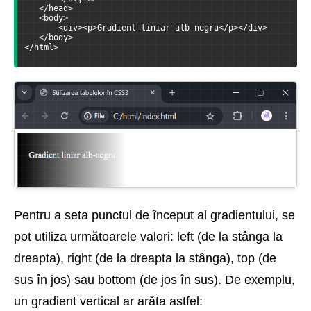
   </head>
   <body>
       <div><p>Gradient liniar alb-negru</p></div>
   </body>
</html>
Pentru a seta punctul de început al gradientului, se
pot utiliza următoarele valori: left (de la stânga la
dreapta), right (de la dreapta la stânga), top (de
sus în jos) sau bottom (de jos în sus). De exemplu,
un gradient vertical ar arăta astfel: