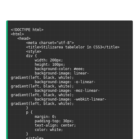
<!DOCTYPE html>
<html>
   <head>
       <meta charset="utf-8">
       <title>Stilizarea tabelelor în CSS3</title>
       <style>
       div {
           width: 200px;
           height: 100px;
           background-color: #eee;
           background-image: linear-
gradient(left, black, white);
           background-image: -o-linear-
gradient(left, black, white);
           background-image: -moz-linear-
gradient(left, black, white);
           background-image: -webkit-linear-
gradient(left, black, white);
       }
       p {
           margin: 0;
           padding-top: 30px;
           text-align: center;
           color: white;
       }
       </style>