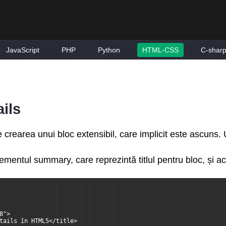
JavaScript
PHP
Python
HTML-CSS
C-shar
ils
 crearea unui bloc extensibil, care implicit este ascuns.
mentul summary, care reprezintă titlul pentru bloc, și ac
8">
tails în HTML5</title>