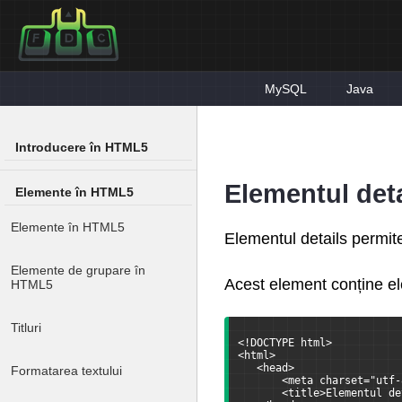
MySQL
Java
Introducere în HTML5
Elementul deta
Elemente în HTML5
Elemente în HTML5
Elementul details permite
Elemente de grupare în
Acest element conține ele
HTML5
Titluri
<!DOCTYPE html>
<html>
   <head>
Formatarea textului
       <meta charset="utf-
       <title>Elementul de