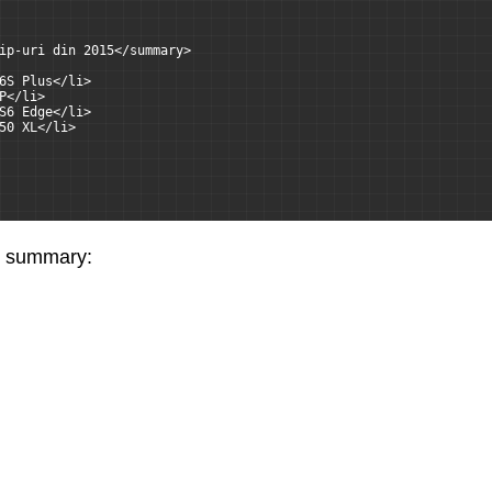
ip-uri din 2015</summary>
6S Plus</li>
P</li>
S6 Edge</li>
50 XL</li>
ul summary: