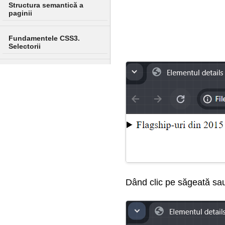
Structura semantică a
paginii
Fundamentele CSS3.
Selectorii
Culoare în CSS
Crearea unui machet de
pagină și stilizarea
Transformări, tranziții și
animații
Design adaptiv
Dând clic pe săgeată sau 
Multimedia
Flexbox