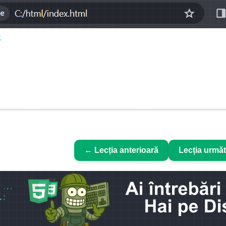
← Lecția anterioară
Lecția urmă