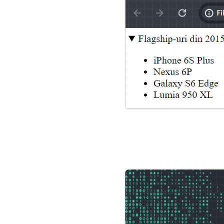
Grid Layout
Variabile în CSS