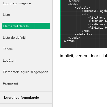
   </head>
Lucrul cu imaginile
   <body>
       <details>
           <summary>Flagsh
           <ul>
Liste
               <li>iPhone 
               <li>Nexus 6
               <li>Galaxy 
Elementul details
               <li>Lumia 9
           </ul>
       </details>
Lista de definiții
   </body>
</html>
Tabele
Implicit, vedem doar titl
Legături
Elementele figure și figcaption
Frame-uri
Lucrul cu formularele