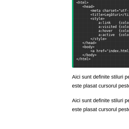
<html>
   <head>
       <meta charset="utf-
       <title>Legături</ti
       <style>
           a:link    {colo
           a:visited {colo
           a:hover   {colo
           a:active  {colo
       </style>
   </head>
   <body>
       <a href="index.html
   </body>
</html>
Aici sunt definite stiluri
este plasat cursorul pest
Aici sunt definite stiluri
este plasat cursorul pest