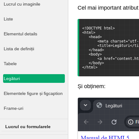
Lucrul cu imaginile
Cel mai important atribut
Liste
<!DOCTYPE html>
<html>
Elementul details
   <head>
       <meta charset="utf-
       <title>Legături</ti
Lista de definiții
   </head>
   <body>
       <a href="content.ht
   </body>
Tabele
</html>
Legături
Și obținem:
Elementele figure și figcaption
Frame-uri
Lucrul cu formularele