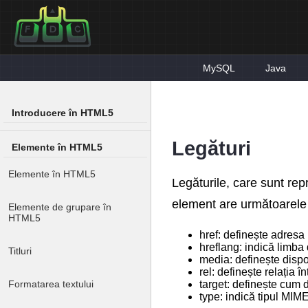
MySQL
Java
Introducere în HTML5
Legături
Elemente în HTML5
Elemente în HTML5
Legăturile, care sunt re
element are următoarele 
Elemente de grupare în
HTML5
href: definește adresa 
hreflang: indică limba
Titluri
media: definește dispo
rel: definește relația 
target: definește cum 
Formatarea textului
type: indică tipul MIME