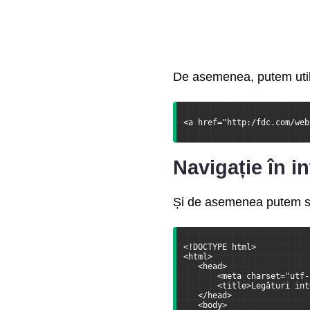
Grid Layout
Variabile în CSS
De asemenea, putem utili
<a href="http:/fdc.com/web
Navigație în i
Și de asemenea putem seta
<!DOCTYPE html>
<html>
   <head>
       <meta charset="utf-
       <title>Legături int
   </head>
   <body>