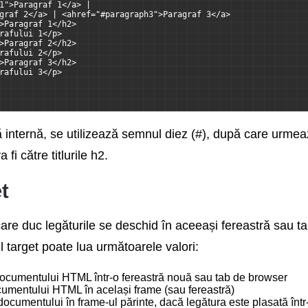
1">Paragraf 1</a> |
graf 2</a> | <ahref="#paragraph3">Paragraf 3</a>
>Paragraf 1</h2>
rafului 1</p>
>Paragraf 2</h2>
rafului 2</p>
>Paragraf 3</h2>
rafului 3</p>
ă internă, se utilizează semnul diez (#), după care urmea
fi către titlurile h2.
t
 care duc legăturile se deschid în aceeași fereastră sau t
tul target poate lua următoarele valori:
ocumentului HTML într-o fereastră nouă sau tab de browser
cumentului HTML în același frame (sau fereastră)
ocumentului în frame-ul părinte, dacă legătura este plasată într