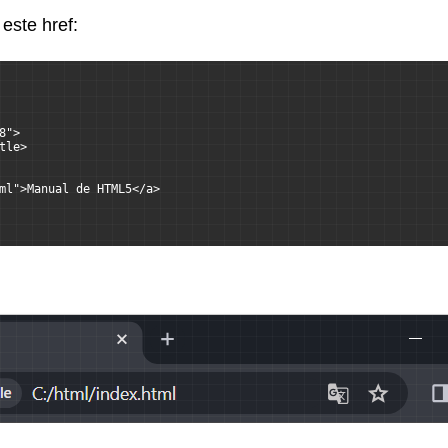
 este href:
8">
tle>
ml">Manual de HTML5</a>