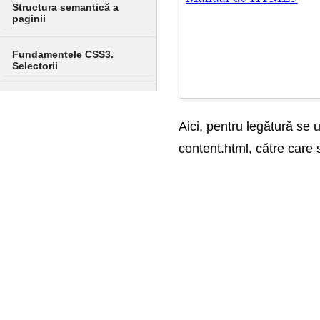
Structura semantică a
paginii
Fundamentele CSS3.
Selectorii
Culoare în CSS
Aici, pentru legătură se 
Crearea unui machet de
content.html, către care
pagină și stilizarea
Transformări, tranziții și
animații
Design adaptiv
Multimedia
Flexbox