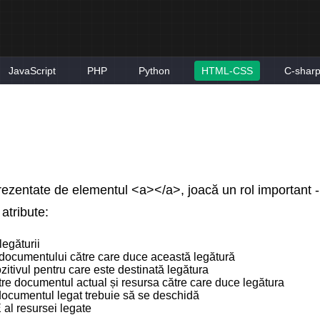
JavaScript
PHP
Python
HTML-CSS
C-shar
prezentate de elementul <a></a>, joacă un rol important 
atribute:
legăturii
 documentului către care duce această legătură
zitivul pentru care este destinată legătura
între documentul actual și resursa către care duce legătura
documentul legat trebuie să se deschidă
 al resursei legate