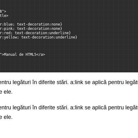
8">
tle>
r:blue; text-decoration:none}
r:pink; text-decoration:none}
r:red; text-decoration:underline}
r:yellow; text-decoration:underline}
">Manual de HTML5</a>
 pentru legături în diferite stări. a:link se aplică pentru l
e ele.
 pentru legături în diferite stări. a:link se aplică pentru l
e ele.