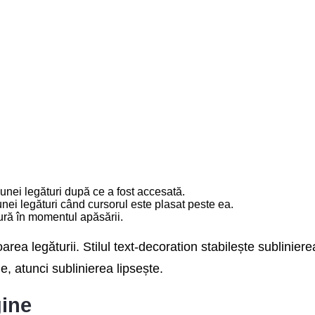
 unei legături după ce a fost accesată.
unei legături când cursorul este plasat peste ea.
tură în momentul apăsării.
loarea legăturii. Stilul text-decoration stabilește sublini
e, atunci sublinierea lipsește.
ine