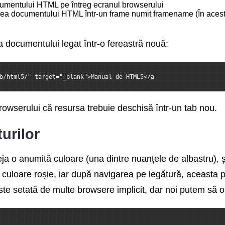
umentului HTML pe întreg ecranul browserului
ea documentului HTML într-un frame numit framename (În acest
documentului legat într-o fereastră nouă:
b/html5/" target="_blank">Manual de HTML5</a
rowserului că resursa trebuie deschisă într-un tab nou.
turilor
deja o anumită culoare (una dintre nuanțele de albastru),
 culoare roșie, iar după navigarea pe legătură, aceasta po
este setată de multe browsere implicit, dar noi putem să 