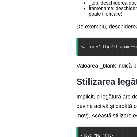
_top: deschiderea doc
framename: deschider
poate fi oricare)
De exemplu, deschiderea 
<a href="http://fdc.com/we
Valoarea _blank indică b
Stilizarea legă
Implicit, o legătură are 
devine activă și capătă o
mov). Această stilizare 
<!DOCTYPE html>