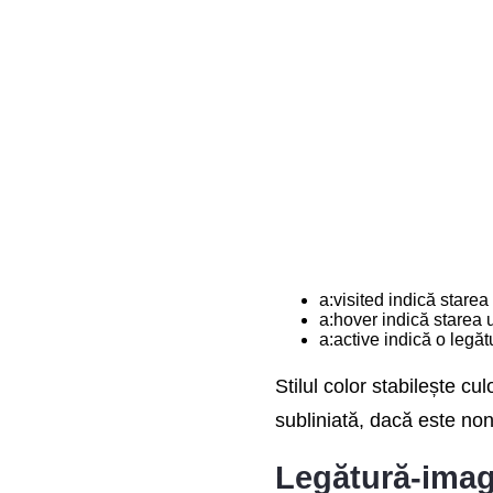
a:visited indică starea
a:hover indică starea 
a:active indică o legă
Stilul color stabilește cu
subliniată, dacă este non
Legătură-imag