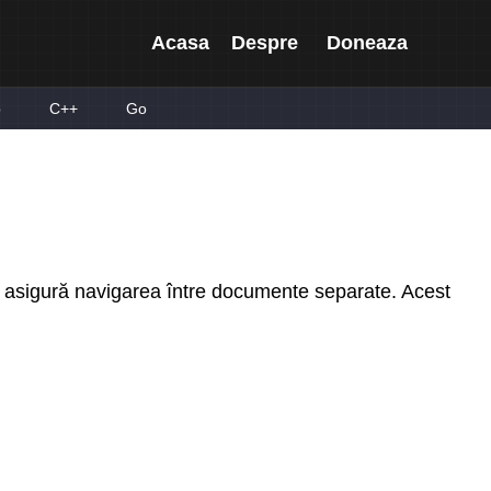
Acasa
Despre
Doneaza
p
C++
Go
- asigură navigarea între documente separate. Acest