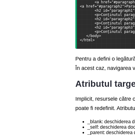
       <a href="#paragraph
<a href="#paragraph2">Para
       <h2 id="paragraph1"
       <p>Conținutul parag
       <h2 id="paragraph2"
       <p>Conținutul parag
       <h2 id="paragraph3"
       <p>Conținutul parag
   </body>
</html>
Pentru a defini o legătur
În acest caz, navigarea va 
Atributul targe
Implicit, resursele către
poate fi redefinit. Atribu
_blank: deschiderea d
_self: deschiderea do
_parent: deschiderea d