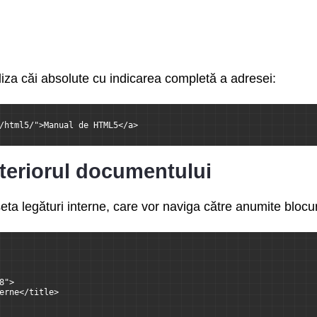
za căi absolute cu indicarea completă a adresei:
/html5/">Manual de HTML5</a>
nteriorul documentului
 legături interne, care vor naviga către anumite blocuri
8">
erne</title>