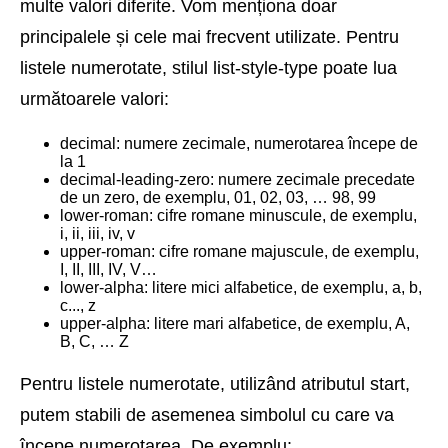
multe valori diferite. Vom menționa doar
principalele și cele mai frecvent utilizate. Pentru
listele numerotate, stilul list-style-type poate lua
următoarele valori:
decimal: numere zecimale, numerotarea începe de
la 1
decimal-leading-zero: numere zecimale precedate
de un zero, de exemplu, 01, 02, 03, … 98, 99
lower-roman: cifre romane minuscule, de exemplu,
i, ii, iii, iv, v
upper-roman: cifre romane majuscule, de exemplu,
I, II, III, IV, V…
lower-alpha: litere mici alfabetice, de exemplu, a, b,
c..., z
upper-alpha: litere mari alfabetice, de exemplu, A,
B, C, … Z
Pentru listele numerotate, utilizând atributul start,
putem stabili de asemenea simbolul cu care va
începe numerotarea. De exemplu: