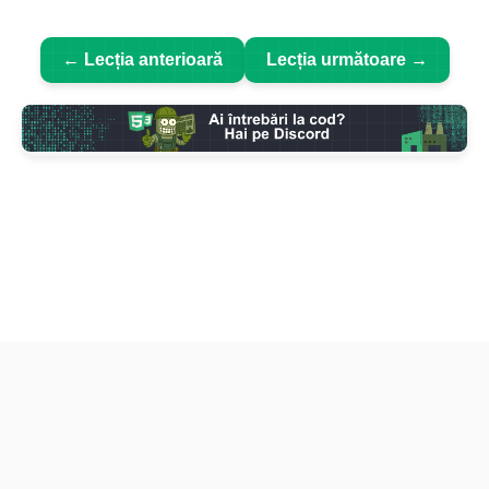
← Lecția anterioară
Lecția următoare →