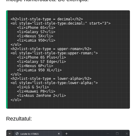
<h2>list-style-type = decimal</h2>
<ol style="list-style-type:decimal;" start="3">
   <li>iPhone 6S</li>
   <li>Galaxy S7</li>
   <li>Nexus 5X</li>
   <li>Lumia 950</li>
</ol>
<h2>list-style-type = upper-roman</h2>
<ol style="list-style-type:upper-roman;">
   <li>iPhone 6S Plus</li>
   <li>Galaxy S7 Edge</li>
   <li>Nexus 6P</li>
   <li>Lumia 950 XL</li>
</ol>
<h2>list-style-type = lower-alpha</h2>
<ol style="list-style-type:lower-alpha;">
   <li>LG G 5</li>
   <li>Huawei P8</li>
   <li>Asus ZenFone 2</li>
</ol>
Rezultatul: