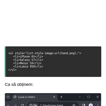
<ul style="list-style-image:url(hand.png);">
   <li>iPhone 6S</li>
   <li>Galaxy S7</li>
   <li>Nexus 5X</li>
   <li>Lumia 950</li>
</ul>
Ca să obținem: