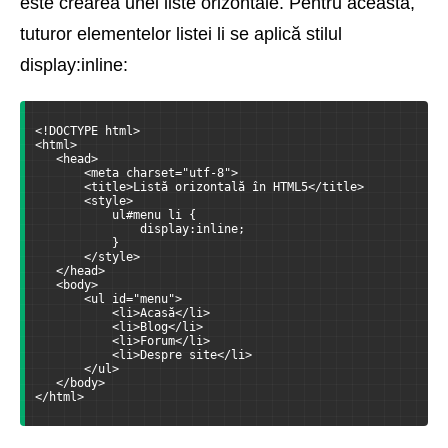
este crearea unei liste orizontale. Pentru aceasta,
tuturor elementelor listei li se aplică stilul
display:inline:
<!DOCTYPE html>
<html>
   <head>
       <meta charset="utf-8">
       <title>Listă orizontală în HTML5</title>
       <style>
           ul#menu li {
               display:inline;
           }
       </style>
   </head>
   <body>
       <ul id="menu">
           <li>Acasă</li>
           <li>Blog</li>
           <li>Forum</li>
           <li>Despre site</li>
       </ul>
   </body>
</html>