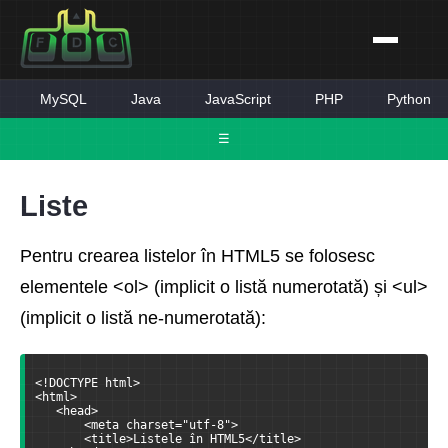
MySQL
Java
JavaScript
PHP
Python
☰
Liste
Pentru crearea listelor în HTML5 se folosesc
elementele <ol> (implicit o listă numerotată) și <ul>
(implicit o listă ne-numerotată):
<!DOCTYPE html>
<html>
   <head>
       <meta charset="utf-8">
       <title>Listele în HTML5</title>