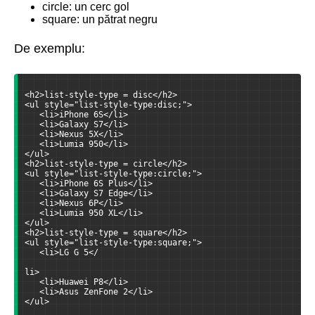
circle: un cerc gol
square: un pătrat negru
De exemplu:
<h2>list-style-type = disc</h2>
<ul style="list-style-type:disc;">
   <li>iPhone 6S</li>
   <li>Galaxy S7</li>
   <li>Nexus 5X</li>
   <li>Lumia 950</li>
</ul>
<h2>list-style-type = circle</h2>
<ul style="list-style-type:circle;">
   <li>iPhone 6S Plus</li>
   <li>Galaxy S7 Edge</li>
   <li>Nexus 6P</li>
   <li>Lumia 950 XL</li>
</ul>
<h2>list-style-type = square</h2>
<ul style="list-style-type:square;">
   <li>LG G 5</
li>
   <li>Huawei P8</li>
   <li>Asus ZenFone 2</li>
</ul>