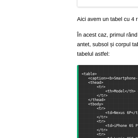
Grid Layout
Aici avem un tabel cu 4 r
Variabile în CSS
În acest caz, primul rând
antet, subsol și corpul t
tabelul astfel:
<table>
   <caption><b>Smartphone-
   <thead>
       <tr>
           <th>Model</th> 
       </tr>
   </thead>
   <tbody>
       <tr>
           <td>Nexus 6P</t
       </tr>
       <tr>
           <td>iPhone 6S P
       </tr>
       <tr>