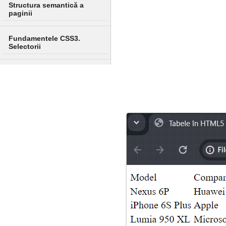
Structura semantică a
paginii
Fundamentele CSS3.
Selectorii
Culoare în CSS
Crearea unui machet de
pagină și stilizarea
Transformări, tranziții și
animații
Design adaptiv
Multimedia
Flexbox