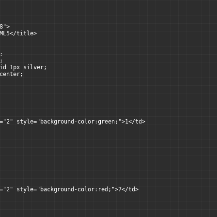
8">
ML5</title>
;
;
id 1px silver;
center;
="2" style="background-color:green;">1</td>
="2" style="background-color:red;">7</td>