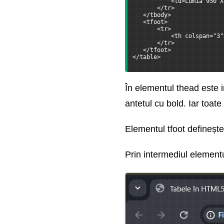
           <td>Lumia 950 X
       </tr>
   </tbody>
   <tfoot>
       <tr>
           <th colspan="3"
       </tr>
   </tfoot>
</table>
În elementul thead este i
antetul cu bold. Iar toate
Elementul tfoot definește 
Prin intermediul elementu