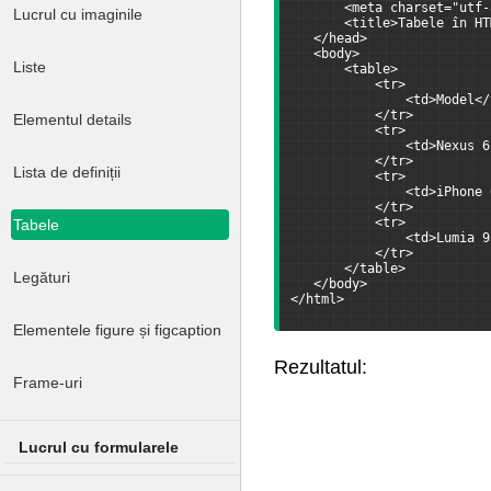
       <meta charset="utf-
Lucrul cu imaginile
       <title>Tabele în HT
   </head>
   <body>
Liste
       <table>
           <tr>
               <td>Model</
           </tr>
Elementul details
           <tr>
               <td>Nexus 6
           </tr>
Lista de definiții
           <tr>
               <td>iPhone 
           </tr>
           <tr>
Tabele
               <td>Lumia 9
           </tr>
       </table>
Legături
   </body>
</html>
Elementele figure și figcaption
Rezultatul:
Frame-uri
Lucrul cu formularele