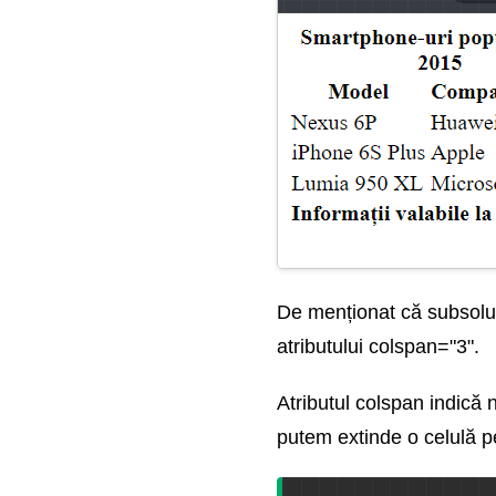
De menționat că subsolul 
atributului colspan="3".
Atributul colspan indică 
putem extinde o celulă 