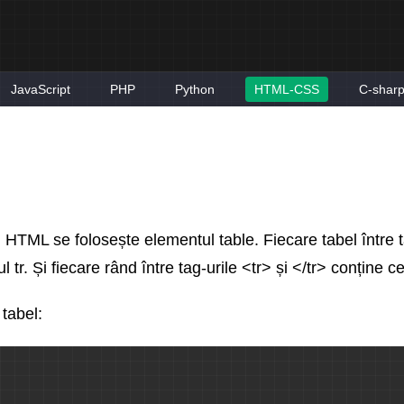
JavaScript
PHP
Python
HTML-CSS
C-shar
 HTML se folosește elementul table. Fiecare tabel între t
 tr. Și fiecare rând între tag-urile <tr> și </tr> conține 
tabel: