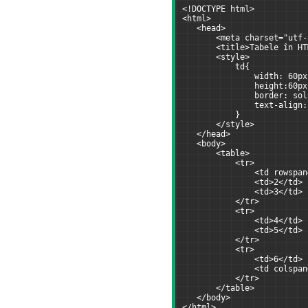
<!DOCTYPE html>
<html>
   <head>
       <meta charset="utf-
       <title>Tabele în HT
       <style>
           td{
               width: 60px
               height:60px
               border: sol
               text-align:
           }
       </style>
   </head>
   <body>
       <table>
           <tr>
               <td rowspan
               <td>2</td>
               <td>3</td>
           </tr>
           <tr>
               <td>4</td>
               <td>5</td>
           </tr>
           <tr>
               <td>6</td>
               <td colspan
           </tr>
       </table>
   </body>
</html>