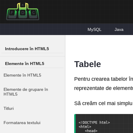
MySQL
Java
Introducere în HTML5
Tabele
Elemente în HTML5
Elemente în HTML5
Pentru crearea tabelor în
reprezentate de elementul
Elemente de grupare în
HTML5
Să creăm cel mai simplu 
Titluri
Formatarea textului
<!DOCTYPE html>
<html>
   <head>