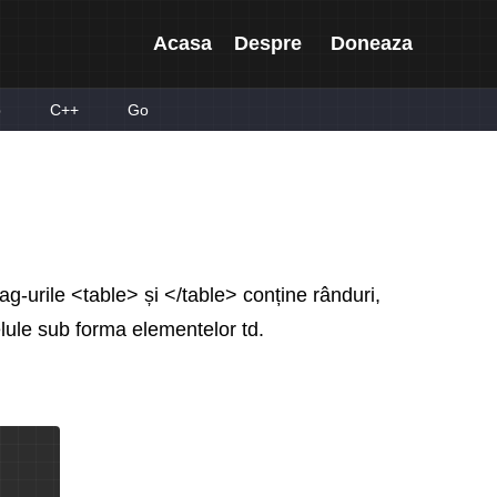
Acasa
Despre
Doneaza
p
C++
Go
ag-urile <table> și </table> conține rânduri,
celule sub forma elementelor td.