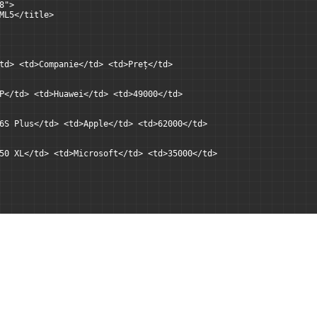
8">
ML5</title>
td> <td>Companie</td> <td>Preț</td>
P</td> <td>Huawei</td> <td>49000</td>
6S Plus</td> <td>Apple</td> <td>62000</td>
50 XL</td> <td>Microsoft</td> <td>35000</td>