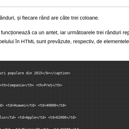
ânduri, și fiecare rând are câte trei coloane.
 funcționează ca un antet, iar următoarele trei rânduri rep
abelului în HTML sunt prevăzute, respectiv, de elementele 
uri populare din 2015</b></caption>
<th>Companie</th> <th>Preț</th>
d> <td>Huawei</td> <td>49000</td>
lus</td> <td>Apple</td> <td>62000</td>