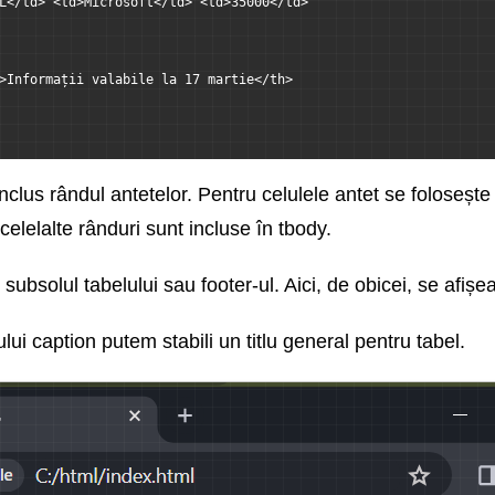
L</td> <td>Microsoft</td> <td>35000</td>
>Informații valabile la 17 martie</th>
nclus rândul antetelor. Pentru celulele antet se folosește
 celelalte rânduri sunt incluse în tbody.
subsolul tabelului sau footer-ul. Aici, de obicei, se afișe
lui caption putem stabili un titlu general pentru tabel.