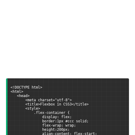
<!DOCTYPE html>
<html>
   <head>
       <meta charset="utf-8">
       <title>Flexbox în CSS3</title>
       <style>
           .flex-container {
               display: flex;
               border:1px #ccc solid;
               flex-wrap: wrap;
               height:200px;
               align-content: flex-start;