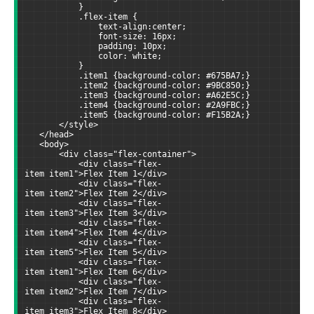
           }
           .flex-item {
               text-align:center;
               font-size: 16px;
               padding: 10px;
               color: white;
           }
           .item1 {background-color: #675BA7;}
           .item2 {background-color: #9BC850;}
           .item3 {background-color: #A62E5C;}
           .item4 {background-color: #2A9FBC;}
           .item5 {background-color: #F15B2A;}
       </style>
   </head>
   <body>
       <div class="flex-container">
           <div class="flex-
item item1">Flex Item 1</div>
           <div class="flex-
item item2">Flex Item 2</div>
           <div class="flex-
item item3">Flex Item 3</div>
           <div class="flex-
item item4">Flex Item 4</div>
           <div class="flex-
item item5">Flex Item 5</div>
           <div class="flex-
item item1">Flex Item 6</div>
           <div class="flex-
item item2">Flex Item 7</div>
           <div class="flex-
item item3">Flex Item 8</div>