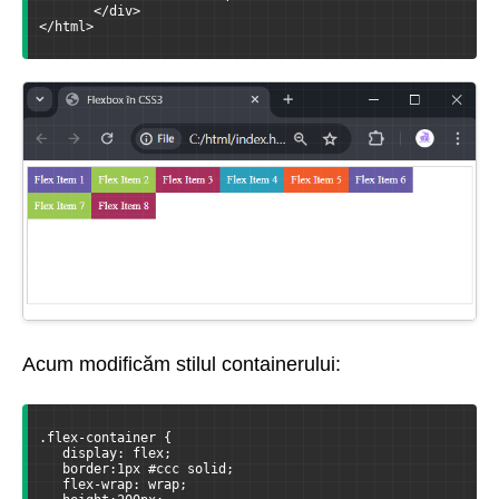
       </div>
</html>
Acum modificăm stilul containerului:
.flex-container {
   display: flex;
   border:1px #ccc solid;
   flex-wrap: wrap;