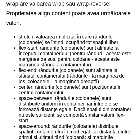
wrap are valoarea wrap sau wrap-reverse.
Proprietatea align-content poate avea următoarele
valori:
stretch: valoarea implicită, în care rândurile
(coloanele) se întind, ocupând tot spațiul liber
flex-start: rândurile (coloanele) sunt aliniate la
începutul containerului (pentru rânduri - acesta este
marginea de sus, pentru coloane - acesta este
marginea stângă a containerului)
flex-end: rândurile (coloanele) sunt aliniate la
sfârșitul containerului (rândurile - la marginea de
jos, coloanele - la marginea dreaptă)
center: rândurile (coloanele) sunt poziționate în
centrul containerului
space-between: rândurile (coloanele) sunt
distribuite uniform în container, iar între ele se
formează distanțe egale. Dacă spațiul din container
nu este suficient, se comportă similar valorii flex-
start
space-around: rândurile (coloanele) distribuie
spațiul containerului în mod egal, iar distanța dintre
primul și ultimul rând (coloană) și marginile