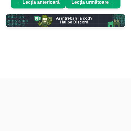
← Lecția anterioară
Lecția următoare →