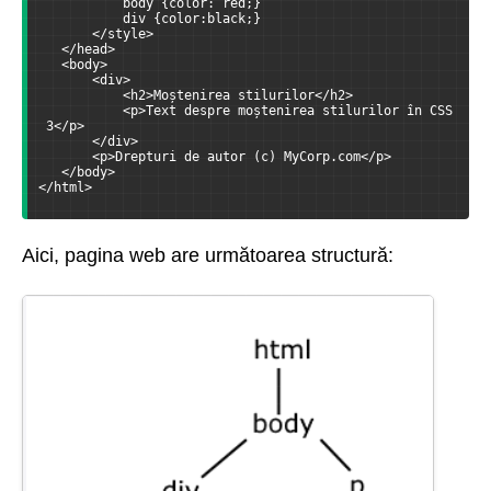
           body {color: red;}
           div {color:black;}
       </style>
   </head>
   <body>
       <div>
           <h2>Moștenirea stilurilor</h2>
           <p>Text despre moștenirea stilurilor în CSS
 3</p>
       </div>
       <p>Drepturi de autor (c) MyCorp.com</p>
   </body>
</html>
Aici, pagina web are următoarea structură: