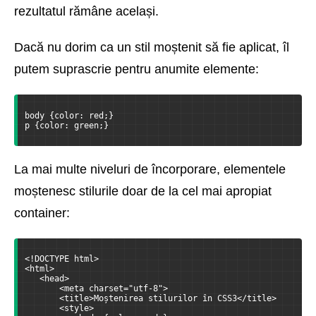
rezultatul rămâne același.
Dacă nu dorim ca un stil moștenit să fie aplicat, îl
putem suprascrie pentru anumite elemente:
body {color: red;}
p {color: green;}
La mai multe niveluri de încorporare, elementele
moștenesc stilurile doar de la cel mai apropiat
container:
<!DOCTYPE html>
<html>
   <head>
       <meta charset="utf-8">
       <title>Moștenirea stilurilor în CSS3</title>
       <style>