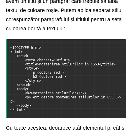
avem un titlu și un paragraf care trebuie să aibă
textul de culoare roșie. Putem aplica separat stilul
corespunzător paragrafului și titlului pentru a seta
culoarea dorită a textului:
<!DOCTYPE html>
<html>
   <head>
       <meta charset="utf-8">
       <title>Moștenirea stilurilor în CSS3</title>
       <style>
           p {color: red;}
           h2 {color: red;}
       </style>
   </head>
   <body>
       <h2>Moștenirea stilurilor</h2>
       <p>Text despre moștenirea stilurilor în CSS 3</
p>
   </body>
</html>
Cu toate acestea, deoarece atât elementul p, cât și