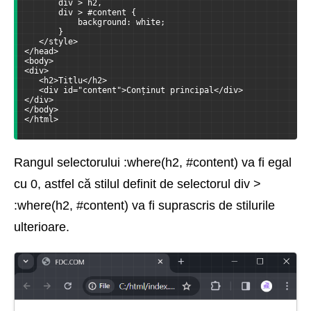
       div > h2,
       div > #content {
           background: white;
       }
   </style>
</head>
<body>
<div>
   <h2>Titlu</h2>
   <div id="content">Conținut principal</div>
</div>
</body>
</html>
Rangul selectorului :where(h2, #content) va fi egal
cu 0, astfel că stilul definit de selectorul div >
:where(h2, #content) va fi suprascris de stilurile
ulterioare.