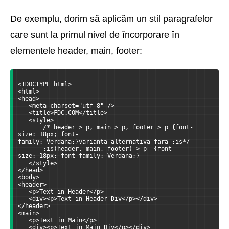
De exemplu, dorim să aplicăm un stil paragrafelor
care sunt la primul nivel de încorporare în
elementele header, main, footer:
<!DOCTYPE html>
<html>
<head>
   <meta charset="utf-8" />
   <title>FDC.COM</title>
   <style>
       /* header > p, main > p, footer > p {font-
size: 18px; font-
family: Verdana;}varianta alternativa fara :is*/
       :is(header, main, footer) > p  {font-
size: 18px; font-family: Verdana;}
   </style>
</head>
<body>
<header>
   <p>Text in Header</p>
   <div><p>Text in Header Div</p></div>
</header>
<main>
   <p>Text in Main</p>
   <div><p>Text in Main Div</p></div>