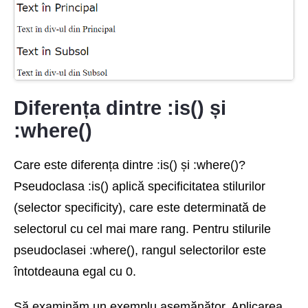
Diferența dintre :is() și
:where()
Care este diferența dintre :is() și :where()?
Pseudoclasa :is() aplică specificitatea stilurilor
(selector specificity), care este determinată de
selectorul cu cel mai mare rang. Pentru stilurile
pseudoclasei :where(), rangul selectorilor este
întotdeauna egal cu 0.
Să examinăm un exemplu asemănător. Aplicarea