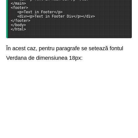
</main>
<footer>
   <p>Text in Footer</p>
   <div><p>Text in Footer Div</p></div>
</footer>
</body>
</html>
În acest caz, pentru paragrafe se setează fontul
Verdana de dimensiunea 18px: