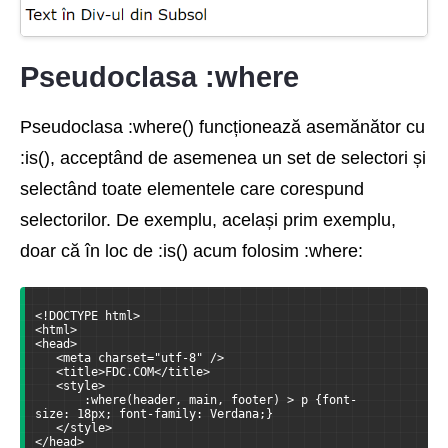
Pseudoclasa :where
Pseudoclasa :where() funcționează asemănător cu
:is(), acceptând de asemenea un set de selectori și
selectând toate elementele care corespund
selectorilor. De exemplu, același prim exemplu,
doar că în loc de :is() acum folosim :where:
<!DOCTYPE html>
<html>
<head>
   <meta charset="utf-8" />
   <title>FDC.COM</title>
   <style>
       :where(header, main, footer) > p {font-
size: 18px; font-family: Verdana;}
   </style>
</head>