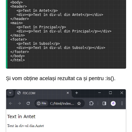
<body>
<header>
   <p>Text în Antet</p>
   <div><p>Text în div-ul din Antet</p></div>
</header>
<main>
   <p>Text în Principal</p>
   <div><p>Text în div-ul din Principal</p></div>
</main>
<footer>
   <p>Text în Subsol</p>
   <div><p>Text în div-ul din Subsol</p></div>
</footer>
</body>
</html>
Și vom obține același rezultat ca și pentru :is().