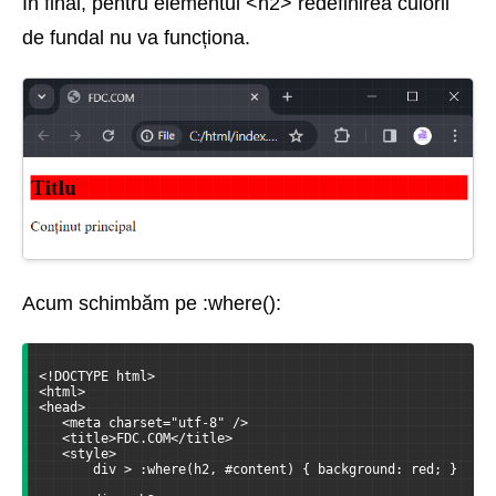
În final, pentru elementul <h2> redefinirea culorii
de fundal nu va funcționa.
Acum schimbăm pe :where():
<!DOCTYPE html>
<html>
<head>
   <meta charset="utf-8" />
   <title>FDC.COM</title>
   <style>
       div > :where(h2, #content) { background: red; }