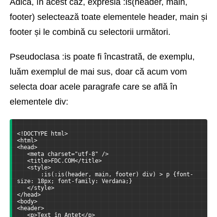
Adică, în acest caz, expresia :is(header, main,
footer) selectează toate elementele header, main și
footer și le combină cu selectorii următori.
Pseudoclasa :is poate fi încastrată, de exemplu,
luăm exemplul de mai sus, doar că acum vom
selecta doar acele paragrafe care se află în
elementele div:
<!DOCTYPE html>
<html>
<head>
   <meta charset="utf-8" />
   <title>FDC.COM</title>
   <style>
       :is(:is(header, main, footer) div) > p {font-
size: 18px; font-family: Verdana;}
   </style>
</head>
<body>
<header>
   <p>Text în Antet</p>