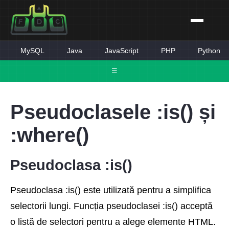
MySQL
Java
JavaScript
PHP
Python
☰
Pseudoclasele :is() și
:where()
Pseudoclasa :is()
Pseudoclasa :is() este utilizată pentru a simplifica
selectorii lungi. Funcția pseudoclasei :is() acceptă
o listă de selectori pentru a alege elemente HTML.