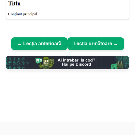
← Lecția anterioară
Lecția următoare →