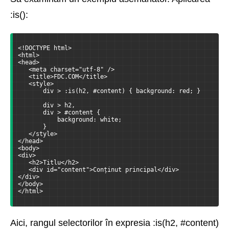
:is():
<!DOCTYPE html>
<html>
<head>
   <meta charset="utf-8" />
   <title>FDC.COM</title>
   <style>
       div > :is(h2, #content) { background: red; }
       div > h2,
       div > #content {
           background: white;
       }
   </style>
</head>
<body>
<div>
   <h2>Titlu</h2>
   <div id="content">Conținut principal</div>
</div>
</body>
</html>
Aici, rangul selectorilor în expresia :is(h2, #content)