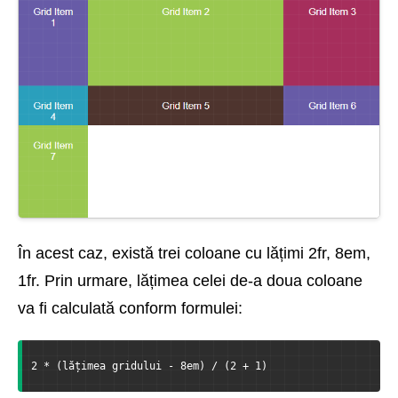
În acest caz, există trei coloane cu lățimi 2fr, 8em,
1fr. Prin urmare, lățimea celei de-a doua coloane
va fi calculată conform formulei:
2 * (lățimea gridului - 8em) / (2 + 1)