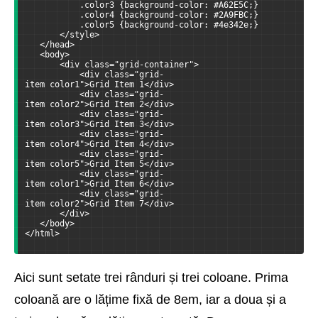
           .color3 {background-color: #A62E5C;}
           .color4 {background-color: #2A9FBC;}
           .color5 {background-color: #4e342e;}
       </style>
   </head>
   <body>
       <div class="grid-container">
           <div class="grid-
item color1">Grid Item 1</div>
           <div class="grid-
item color2">Grid Item 2</div>
           <div class="grid-
item color3">Grid Item 3</div>
           <div class="grid-
item color4">Grid Item 4</div>
           <div class="grid-
item color5">Grid Item 5</div>
           <div class="grid-
item color1">Grid Item 6</div>
           <div class="grid-
item color2">Grid Item 7</div>
       </div>
   </body>
</html>
Aici sunt setate trei rânduri și trei coloane. Prima
coloană are o lățime fixă de 8em, iar a doua și a