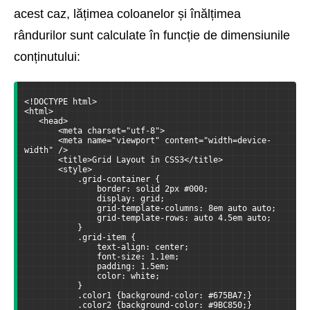
acest caz, lățimea coloanelor și înălțimea
rândurilor sunt calculate în funcție de dimensiunile
conținutului:
<!DOCTYPE html>
<html>
   <head>
       <meta charset="utf-8">
       <meta name="viewport" content="width=device-
width" />
       <title>Grid Layout în CSS3</title>
       <style>
           .grid-container {
               border: solid 2px #000;
               display: grid;
               grid-template-columns: 8em auto auto;
               grid-template-rows: auto 4.5em auto;
           }
           .grid-item {
               text-align: center;
               font-size: 1.1em;
               padding: 1.5em;
               color: white;
           }
           .color1 {background-color: #675BA7;}
           .color2 {background-color: #9BC850;}