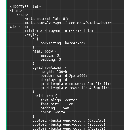
<!DOCTYPE html>
<html>
   <head>
       <meta charset="utf-8">
       <meta name="viewport" content="width=device-
width" />
       <title>Grid Layout în CSS3</title>
       <style>
           * {
               box-sizing: border-box;
           }
           html, body {
               margin: 0;
               padding: 0;
           }
           .grid-container {
               height: 100vh;
               border: solid 2px #000;
               display: grid;
               grid-template-columns: 8em 2fr 1fr;
               grid-template-rows: 1fr 4.5em 1fr;
           }
           .grid-item {
               text-align: center;
               font-size: 1.1em;
               padding: 1.5em;
               color: white;
           }
           .color1 {background-color: #675BA7;}
           .color2 {background-color: #9BC850;}
           .color3 {background-color: #A62E5C;}