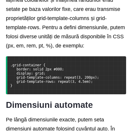
lățimea coloanelor și înălțimea rândurilor erau
setate pe baza valorilor fixe, care erau transmise
proprietăților grid-template-columns și grid-
template-rows. Pentru a defini dimensiunile, putem
folosi diverse unități de măsură disponibile în CSS
(px, em, rem, pt, %), de exemplu:
.grid-container {
   border: solid 2px #000;
   display: grid;
   grid-template-columns: repeat(3, 200px);
   grid-template-rows: repeat(3, 4.5em);
}
Dimensiuni automate
Pe lângă dimensiunile exacte, putem seta
dimensiuni automate folosind cuvântul auto. În