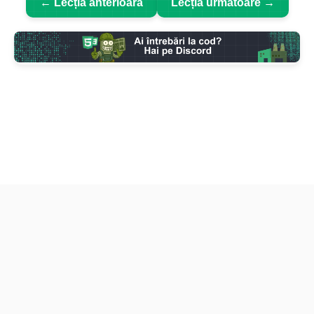
← Lecția anterioară
Lecția următoare →