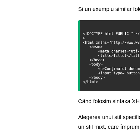
Și un exemplu similar f
<!DOCTYPE html PUBLIC "-//
>
<html xmlns="http://www.w3
   <head>
       <meta charset="utf-
       <title>Titlul</titl
   </head>
   <body>
       <p>Conținutul docum
       <input type="button
   </body>
</html>
Când folosim sintaxa XH
Alegerea unui stil speci
un stil mixt, care împrumu