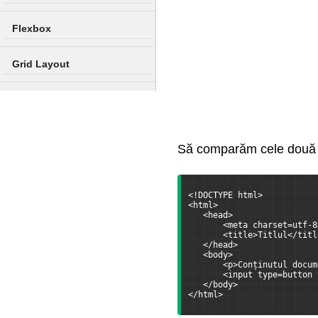
Flexbox
Grid Layout
Variabile în CSS
Să comparăm cele două 
<!DOCTYPE html>
<html>
   <head>
       <meta charset=utf-8
       <title>Titlul</titl
   </head>
   <body>
       <p>Conținutul docum
       <input type=button 
   </body>
</html>