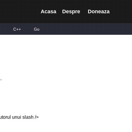
Acasa
Despre
Doneaza
p
C++
Go
.
utorul unui slash />