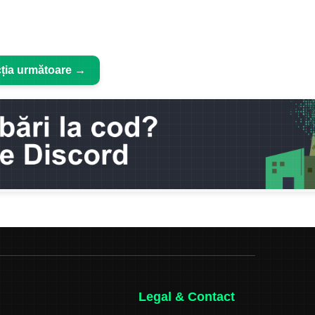
ția următoare →
Legal & Contact