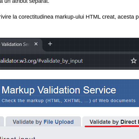
a un atribut separat.
rivire la corectitudinea markup-ului HTML creat, acesta poa