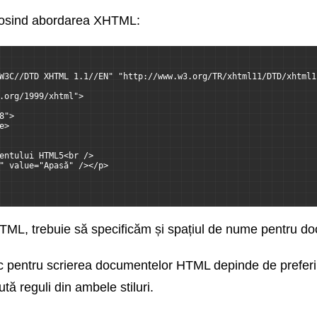
olosind abordarea XHTML:
W3C//DTD XHTML 1.1//EN" "http://www.w3.org/TR/xhtml11/DTD/xhtml1
.org/1999/xhtml">
8">
e>
entului HTML5<br />
" value="Apasă" /></p>
TML, trebuie să specificăm și spațiul de nume pentru d
fic pentru scrierea documentelor HTML depinde de prefer
tă reguli din ambele stiluri.