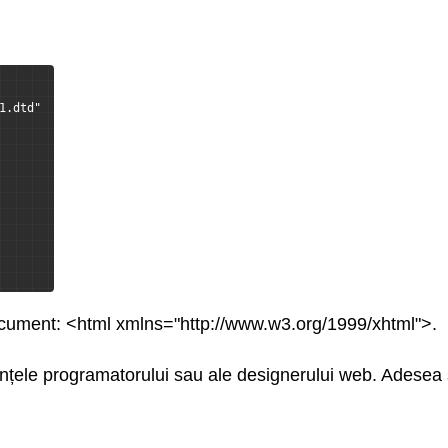
1.dtd"
ocument: <html xmlns="http://www.w3.org/1999/xhtml">.
ințele programatorului sau ale designerului web. Adesea 