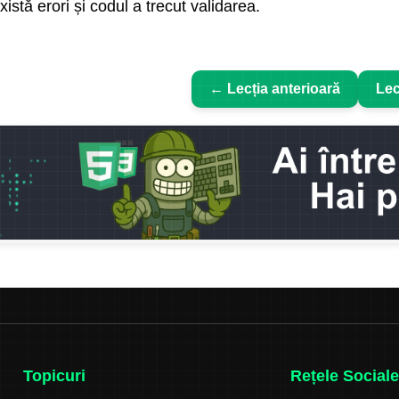
istă erori și codul a trecut validarea.
← Lecția anterioară
Lec
Topicuri
Rețele Sociale