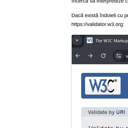
încerca să interpreteze c
Dacă există îndoieli cu p
https://validator.w3.org: