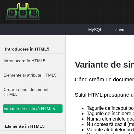
MySQL
Java
Introducere în HTML5
Introducere în HTML5
Variante de s
Elemente și atribute HTML5
Când creăm un document 
Crearea unui document
Stilul HTML presupune u
HTML5
Tagurile de început po
Variante de sintaxă HTML5
Tagurile de închidere 
Numai elementele goale
Nu contează cazul (maj
Elemente în HTML5
Valorile atributelor nu