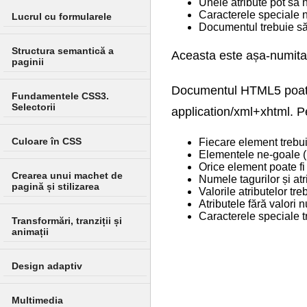
Unele atribute pot să 
Caracterele speciale 
Lucrul cu formularele
Documentul trebuie 
Structura semantică a
Aceasta este așa-numita "
paginii
Documentul HTML5 poate f
Fundamentele CSS3.
Selectorii
application/xml+xhtml. Pe
Culoare în CSS
Fiecare element trebui
Elementele ne-goale (n
Orice element poate fi
Crearea unui machet de
Numele tagurilor și atr
pagină și stilizarea
Valorile atributelor tre
Atributele fără valori
Caracterele speciale t
Transformări, tranziții și
animații
Design adaptiv
Multimedia