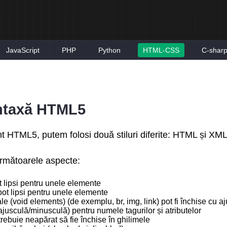
JavaScript
PHP
Python
HTML-CSS
C-shar
intaxă HTML5
HTML5, putem folosi două stiluri diferite: HTML și XML
rmătoarele aspecte:
t lipsi pentru unele elemente
pot lipsi pentru unele elemente
 (void elements) (de exemplu, br, img, link) pot fi închise cu aj
usculă/minusculă) pentru numele tagurilor și atributelor
 trebuie neapărat să fie închise în ghilimele