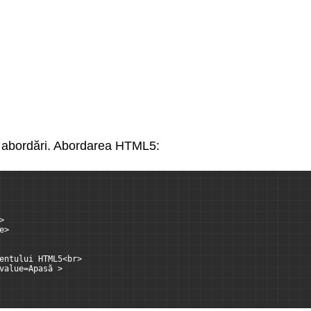
abordări. Abordarea HTML5:
>
e>
entului HTML5<br>
value=Apasă >