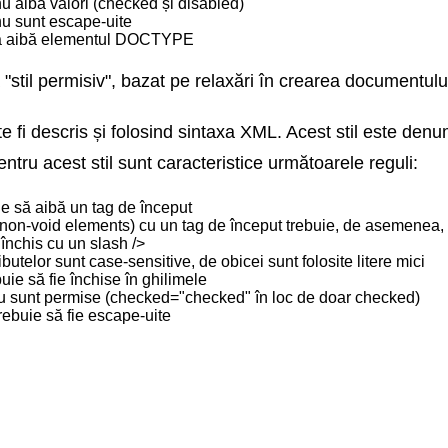
nu aibă valori (checked și disabled)
nu sunt escape-uite
să aibă elementul DOCTYPE
stil permisiv", bazat pe relaxări în crearea documentulu
i descris și folosind sintaxa XML. Acest stil este denum
ntru acest stil sunt caracteristice următoarele reguli:
e să aibă un tag de început
on-void elements) cu un tag de început trebuie, de asemenea, s
 închis cu un slash />
ibutelor sunt case-sensitive, de obicei sunt folosite litere mici
buie să fie închise în ghilimele
 nu sunt permise (checked="checked" în loc de doar checked)
rebuie să fie escape-uite