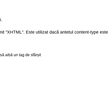
i.
it "XHTML". Este utilizat dacă antetul content-type este
ă aibă un tag de sfârșit