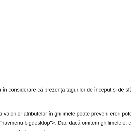
 în considerare că prezența tagurilor de început și de sfâ
alorilor atributelor în ghilimele poate preveni erori poten
navmenu bigdesktop">. Dar, dacă omitem ghilimelele, ca 