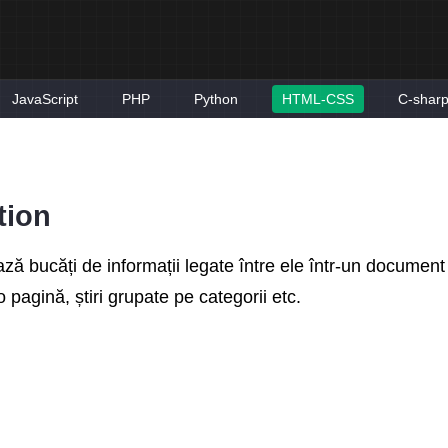
JavaScript
PHP
Python
HTML-CSS
C-shar
tion
ză bucăți de informații legate între ele într-un documen
o pagină, știri grupate pe categorii etc.