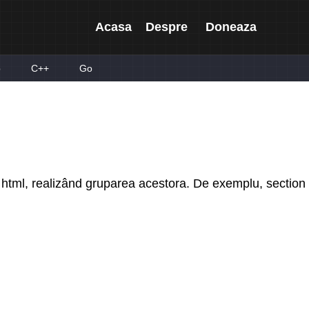
Acasa
Despre
Doneaza
p
C++
Go
t html, realizând gruparea acestora. De exemplu, section