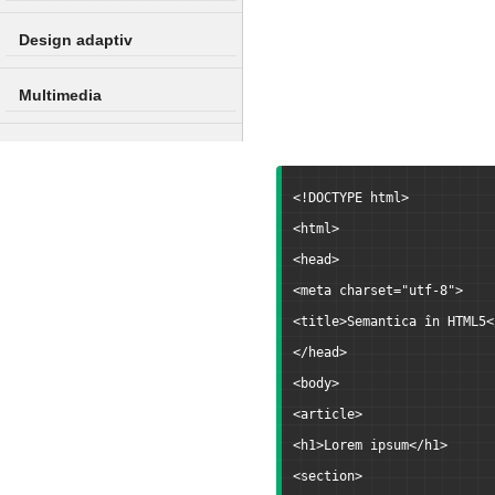
Design adaptiv
Multimedia
Flexbox
<!DOCTYPE html>
Grid Layout
<html>
<head>
Variabile în CSS
<meta charset="utf-8">
<title>Semantica în HTML5<
</head>
<body>
<article>
<h1>Lorem ipsum</h1>
<section>