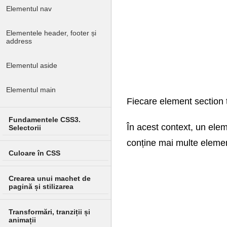
Elementul nav
Elementele header, footer și
address
Elementul aside
Elementul main
Fiecare element section tr
Fundamentele CSS3.
În acest context, un ele
Selectorii
conține mai multe elemen
Culoare în CSS
Crearea unui machet de
pagină și stilizarea
Transformări, tranziții și
animații