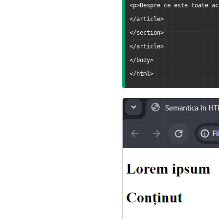
<p>Despre ce este toate ac
</article>
</section>
</article>
</body>
</html>