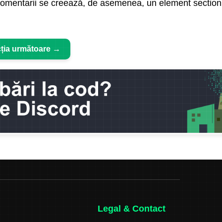
de comentarii se creează, de asemenea, un element section
ția următoare →
Legal & Contact