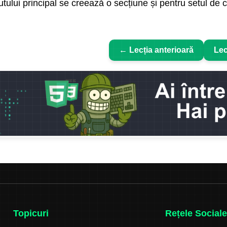
nutului principal se creează o secțiune și pentru setul 
← Lecția anterioară
Lec
Topicuri
Rețele Sociale