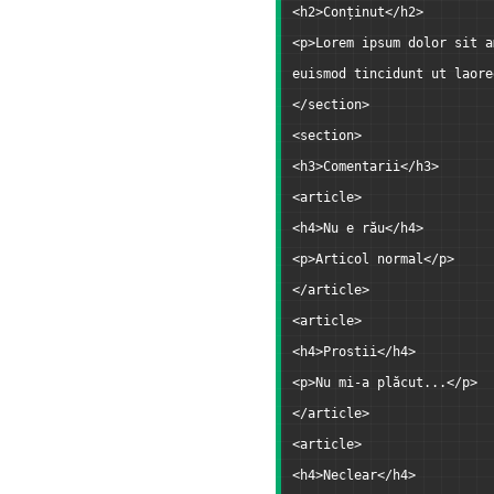
<h2>Conținut</h2>
<p>Lorem ipsum dolor sit a
euismod tincidunt ut laore
</section>
<section>
<h3>Comentarii</h3>
<article>
<h4>Nu e rău</h4>
<p>Articol normal</p>
</article>
<article>
<h4>Prostii</h4>
<p>Nu mi-a plăcut...</p>
</article>
<article>
<h4>Neclear</h4>