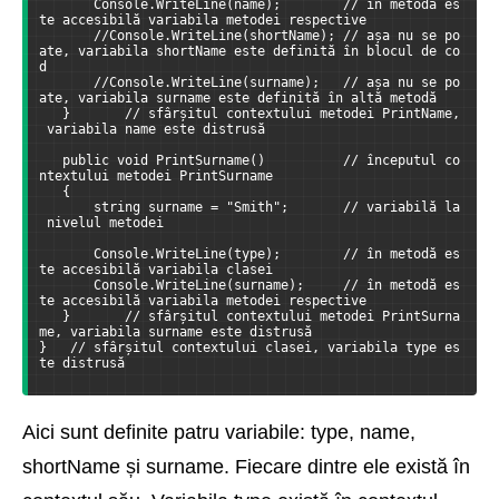
       Console.WriteLine(name);        // în metodă es
te accesibilă variabila metodei respective
       //Console.WriteLine(shortName); // așa nu se po
ate, variabila shortName este definită în blocul de co
d
       //Console.WriteLine(surname);   // așa nu se po
ate, variabila surname este definită în altă metodă
   }       // sfârșitul contextului metodei PrintName,
 variabila name este distrusă
   public void PrintSurname()          // începutul co
ntextului metodei PrintSurname
   {
       string surname = "Smith";       // variabilă la
 nivelul metodei
       Console.WriteLine(type);        // în metodă es
te accesibilă variabila clasei
       Console.WriteLine(surname);     // în metodă es
te accesibilă variabila metodei respective
   }       // sfârșitul contextului metodei PrintSurna
me, variabila surname este distrusă
}   // sfârșitul contextului clasei, variabila type es
te distrusă
Aici sunt definite patru variabile: type, name,
shortName și surname. Fiecare dintre ele există în