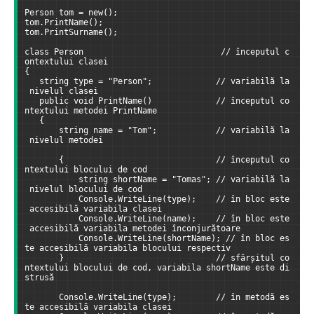
Person tom = new();
tom.PrintName();
tom.PrintSurname();
class Person                            // începutul c
ontextului clasei
{
   string type = "Person";             // variabilă la
 nivelul clasei
   public void PrintName()             // începutul co
ntextului metodei PrintName
   {
       string name = "Tom";            // variabilă la
 nivelul metodei
       {                               // începutul co
ntextului blocului de cod
           string shortName = "Tomas"; // variabilă la
 nivelul blocului de cod
           Console.WriteLine(type);    // în bloc este
 accesibilă variabila clasei
           Console.WriteLine(name);    // în bloc este
 accesibilă variabila metodei înconjurătoare
           Console.WriteLine(shortName); // în bloc es
te accesibilă variabila blocului respectiv
       }                               // sfârșitul co
ntextului blocului de cod, variabila shortName este di
strusă
       Console.WriteLine(type);        // în metodă es
te accesibilă variabila clasei