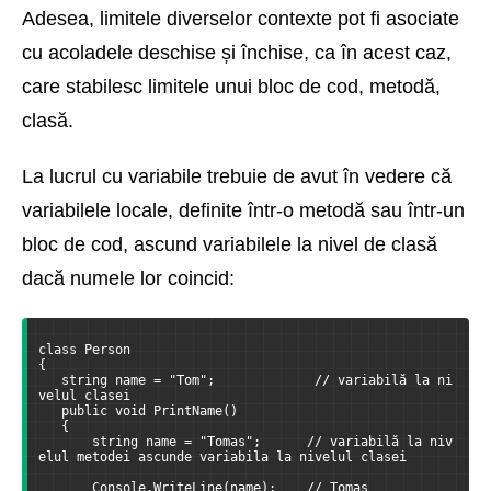
Adesea, limitele diverselor contexte pot fi asociate
cu acoladele deschise și închise, ca în acest caz,
care stabilesc limitele unui bloc de cod, metodă,
clasă.
La lucrul cu variabile trebuie de avut în vedere că
variabilele locale, definite într-o metodă sau într-un
bloc de cod, ascund variabilele la nivel de clasă
dacă numele lor coincid:
class Person 
{
   string name = "Tom";             // variabilă la ni
velul clasei
   public void PrintName()
   {
       string name = "Tomas";      // variabilă la niv
elul metodei ascunde variabila la nivelul clasei
       Console.WriteLine(name);    // Tomas