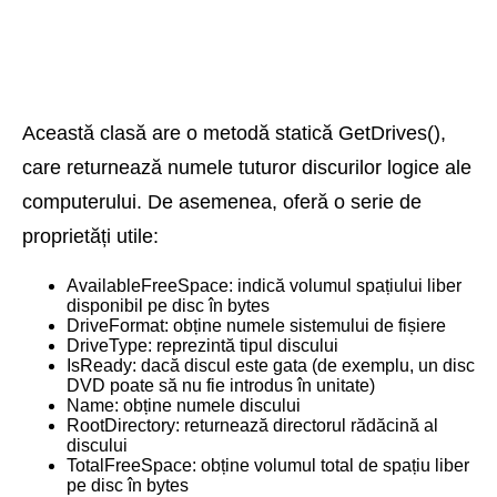
Această clasă are o metodă statică GetDrives(),
care returnează numele tuturor discurilor logice ale
computerului. De asemenea, oferă o serie de
proprietăți utile:
AvailableFreeSpace: indică volumul spațiului liber
disponibil pe disc în bytes
DriveFormat: obține numele sistemului de fișiere
DriveType: reprezintă tipul discului
IsReady: dacă discul este gata (de exemplu, un disc
DVD poate să nu fie introdus în unitate)
Name: obține numele discului
RootDirectory: returnează directorul rădăcină al
discului
TotalFreeSpace: obține volumul total de spațiu liber
pe disc în bytes