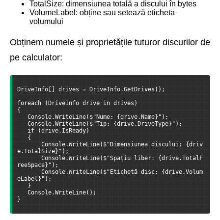
TotalSize: dimensiunea totală a discului în bytes
VolumeLabel: obține sau setează eticheta
volumului
Obținem numele și proprietățile tuturor discurilor de
pe calculator:
DriveInfo[] drives = DriveInfo.GetDrives();
foreach (DriveInfo drive in drives)
{
   Console.WriteLine($"Nume: {drive.Name}");
   Console.WriteLine($"Tip: {drive.DriveType}");
   if (drive.IsReady)
   {
       Console.WriteLine($"Dimensiunea discului: {driv
e.TotalSize}");
       Console.WriteLine($"Spațiu liber: {drive.TotalF
reeSpace}");
       Console.WriteLine($"Etichetă disc: {drive.Volum
eLabel}");
   }
   Console.WriteLine();
}