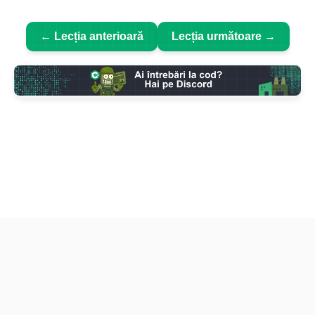
← Lecția anterioară
Lecția următoare →