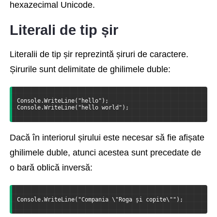
hexazecimal Unicode.
Literali de tip șir
Literalii de tip șir reprezintă șiruri de caractere.
Șirurile sunt delimitate de ghilimele duble:
Console.WriteLine("hello");
Console.WriteLine("hello world");
Dacă în interiorul șirului este necesar să fie afișate
ghilimele duble, atunci acestea sunt precedate de
o bară oblică inversă:
Console.WriteLine("Compania \"Roga și copite\"");