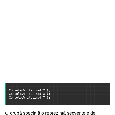
Console.WriteLine('2');
Console.WriteLine('A');
Console.WriteLine('T');
O grupă specială o reprezintă secvențele de