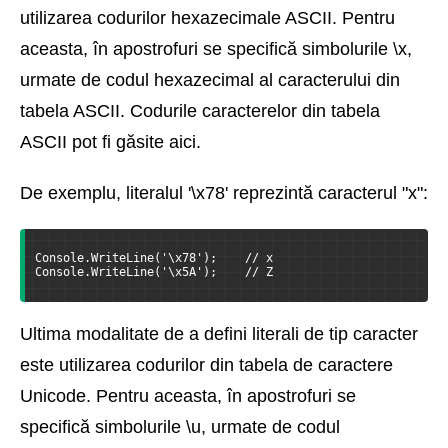
utilizarea codurilor hexazecimale ASCII. Pentru
aceasta, în apostrofuri se specifică simbolurile \x,
urmate de codul hexazecimal al caracterului din
tabela ASCII. Codurile caracterelor din tabela
ASCII pot fi găsite aici.
De exemplu, literalul '\x78' reprezintă caracterul "x":
Console.WriteLine('\x78');    // x
Console.WriteLine('\x5A');    // Z
Ultima modalitate de a defini literali de tip caracter
este utilizarea codurilor din tabela de caractere
Unicode. Pentru aceasta, în apostrofuri se
specifică simbolurile \u, urmate de codul