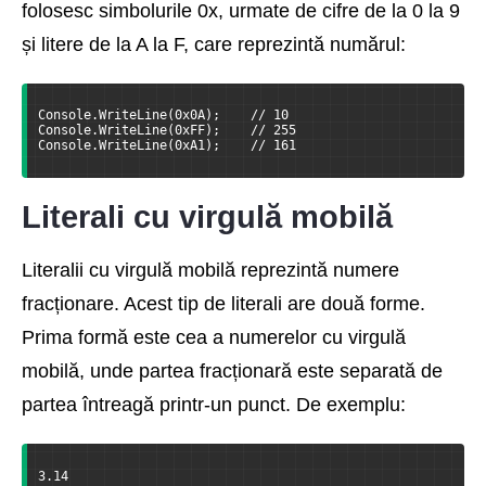
folosesc simbolurile 0x, urmate de cifre de la 0 la 9
și litere de la A la F, care reprezintă numărul:
Console.WriteLine(0x0A);    // 10
Console.WriteLine(0xFF);    // 255
Console.WriteLine(0xA1);    // 161
Literali cu virgulă mobilă
Literalii cu virgulă mobilă reprezintă numere
fracționare. Acest tip de literali are două forme.
Prima formă este cea a numerelor cu virgulă
mobilă, unde partea fracționară este separată de
partea întreagă printr-un punct. De exemplu:
3.14