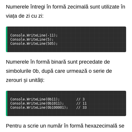
Numerele întregi în formă zecimală sunt utilizate în
viața de zi cu zi:
Console.WriteLine(-11);
Console.WriteLine(5);
Console.WriteLine(505);
Numerele în formă binară sunt precedate de
simbolurile 0b, după care urmează o serie de
zerouri și unități:
Console.WriteLine(0b11);        // 3
Console.WriteLine(0b1011);      // 11
Console.WriteLine(0b100001);    // 33
Pentru a scrie un număr în formă hexazecimală se