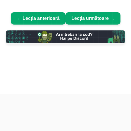
← Lecția anterioară
Lecția următoare →