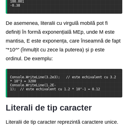
100.001
-0.38
De asemenea, literalii cu virgulă mobilă pot fi
definiți în formă exponențială MEp, unde M este
mantisa, E este exponența, care înseamnă de fapt
"*10^" (înmulțit cu zece la puterea) și p este
ordinul. De exemplu:
Console.WriteLine(3.2e3);   // este echivalent cu 3.2 
* 10^3 = 3200
Console.WriteLine(1.2E-
1);  // este echivalent cu 1.2 * 10^-1 = 0.12
Literali de tip caracter
Literalii de tip caracter reprezintă caractere unice.