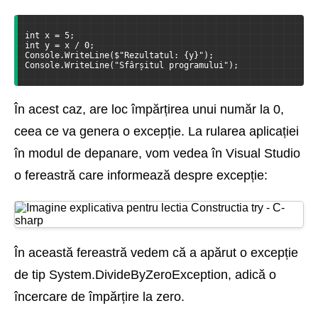
int x = 5;
int y = x / 0;
Console.WriteLine($"Rezultatul: {y}");
Console.WriteLine("Sfârșitul programului");
În acest caz, are loc împărțirea unui număr la 0,
ceea ce va genera o excepție. La rularea aplicației
în modul de depanare, vom vedea în Visual Studio
o fereastră care informează despre excepție:
În această fereastră vedem că a apărut o excepție
de tip System.DivideByZeroException, adică o
încercare de împărțire la zero.