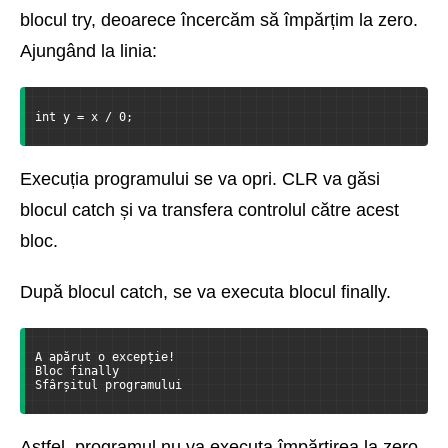
blocul try, deoarece încercăm să împărțim la zero.
Ajungând la linia:
int y = x / 0;
Execuția programului se va opri. CLR va găsi
blocul catch și va transfera controlul către acest
bloc.
După blocul catch, se va executa blocul finally.
A apărut o excepție!
Bloc finally
Sfârșitul programului
Astfel, programul nu va executa împărțirea la zero