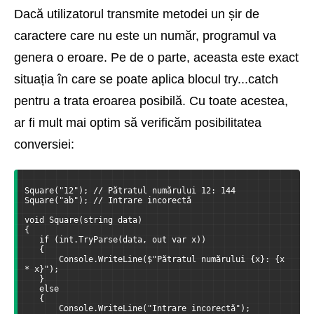
Dacă utilizatorul transmite metodei un șir de
caractere care nu este un număr, programul va
genera o eroare. Pe de o parte, aceasta este exact
situația în care se poate aplica blocul try...catch
pentru a trata eroarea posibilă. Cu toate acestea,
ar fi mult mai optim să verificăm posibilitatea
conversiei:
Square("12"); // Pătratul numărului 12: 144
Square("ab"); // Intrare incorectă
void Square(string data)
{
   if (int.TryParse(data, out var x))
   {
       Console.WriteLine($"Pătratul numărului {x}: {x 
* x}");
   }
   else
   {
       Console.WriteLine("Intrare incorectă");