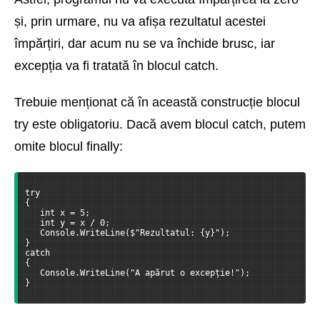
și, prin urmare, nu va afișa rezultatul acestei
împărțiri, dar acum nu se va închide brusc, iar
excepția va fi tratată în blocul catch.
Trebuie menționat că în această construcție blocul
try este obligatoriu. Dacă avem blocul catch, putem
omite blocul finally:
try
{
   int x = 5;
   int y = x / 0;
   Console.WriteLine($"Rezultatul: {y}");
}
catch
{
   Console.WriteLine("A apărut o excepție!");
}