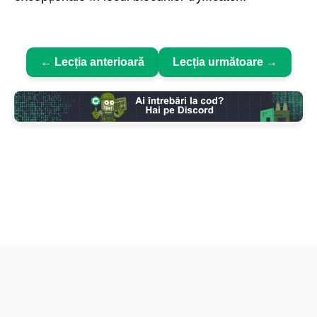
← Lecția anterioară
Lecția următoare →