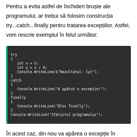
Pentru a evita astfel de închideri bruște ale
programului, ar trebui să folosim construcția
try...catch...finally pentru tratarea excepțiilor. Astfel,
vom rescrie exemplul în felul următor:
try
{
   int x = 5;
   int y = x / 0;
   Console.WriteLine($"Rezultatul: {y}");
}
catch
{
   Console.WriteLine("A apărut o excepție!");
}
finally
{
   Console.WriteLine("Bloc finally");
}
Console.WriteLine("Sfârșitul programului");
În acest caz, din nou va apărea o excepție în