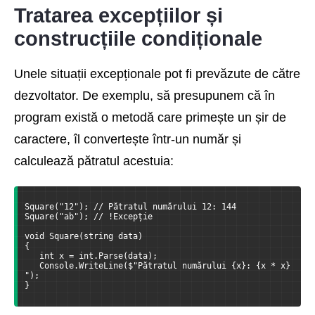
Tratarea excepțiilor și
construcțiile condiționale
Unele situații excepționale pot fi prevăzute de către
dezvoltator. De exemplu, să presupunem că în
program există o metodă care primește un șir de
caractere, îl convertește într-un număr și
calculează pătratul acestuia:
Square("12"); // Pătratul numărului 12: 144
Square("ab"); // !Excepție
void Square(string data)
{
   int x = int.Parse(data);
   Console.WriteLine($"Pătratul numărului {x}: {x * x}
");
}