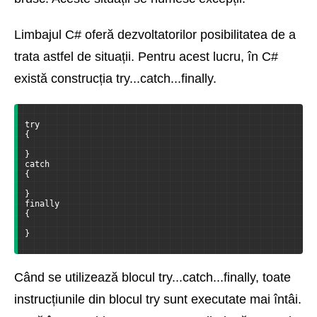
Limbajul C# oferă dezvoltatorilor posibilitatea de a
trata astfel de situații. Pentru acest lucru, în C#
există construcția try...catch...finally.
try
{
}
catch
{
}
finally
{
}
Când se utilizează blocul try...catch...finally, toate
instrucțiunile din blocul try sunt executate mai întâi.