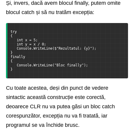
Și, invers, dacă avem blocul finally, putem omite
blocul catch și să nu tratăm excepția:
try
{
   int x = 5;
   int y = x / 0;
   Console.WriteLine($"Rezultatul: {y}");
}
finally
{
   Console.WriteLine("Bloc finally");
}
Cu toate acestea, deși din punct de vedere
sintactic această construcție este corectă,
deoarece CLR nu va putea găsi un bloc catch
corespunzător, excepția nu va fi tratată, iar
programul se va închide brusc.