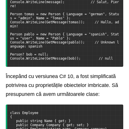
Console.WriteLine(message);             // Salut, Pier
re!
Person tomas = new Person { Language = "german", Statu
s = "admin", Name = "Tomas" };
Console.WriteLine(GetMessage(tomas));     // Hallo, ad
min!
Person pablo = new Person { Language = "spanish", Stat
us = "user", Name = "Pablo" };
Console.WriteLine(GetMessage(pablo));     // Unknown l
anguage: spanish
Person? bob = null;
Console.WriteLine(GetMessage(bob));         // null
Începând cu versiunea C# 10, a fost simplificată
potrivirea cu proprietățile obiectelor imbricate. Să
presupunem că avem următoarele clase:
class Employee
{
   public string Name { get; }
   public Company Company { get; set; }