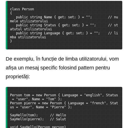
class Person
{
   public string Name { get; set; } = "";        // nu
mele utilizatorului
   public string Status { get; set; } = "";      // st
atutul utilizatorului
   public string Language { get; set; } = "";    // li
mba utilizatorului
}
De exemplu, în funcție de limba utilizatorului, vom
afișa un mesaj specific folosind pattern pentru
proprietăți:
Person tom = new Person { Language = "english", Status
 = "user", Name = "Tom" };
Person pierre = new Person { Language = "french", Stat
us = "user", Name = "Pierre" };
SayHello(tom);      // Hello
SayHello(pierre);   // Salut
void SayHello(Person person)