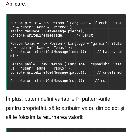
Aplicare:
Person pierre = new Person { Language = "french", Stat
us = "user", Name = "Pierre" };
string message = GetMessage(pierre);
Console.WriteLine(message);     // Salut!
Person tomas = new Person { Language = "german", Statu
s = "admin", Name = "Tomas" };
Console.WriteLine(GetMessage(tomas));     // Hallo, ad
min!
Person pablo = new Person { Language = "spanish", Stat
us = "user", Name = "Pablo" };
Console.WriteLine(GetMessage(pablo));     // undefined
Console.WriteLine(GetMessage(null));     // null
În plus, putem defini variabile în pattern-urile
pentru proprietăți, să le atribuim valori din obiect și
să le folosim la returnarea valorii: