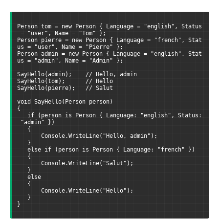
Person tom = new Person { Language = "english", Status
 = "user", Name = "Tom" };
Person pierre = new Person { Language = "french", Stat
us = "user", Name = "Pierre" };
Person admin = new Person { Language = "english", Stat
us = "admin", Name = "Admin" };
SayHello(admin);    // Hello, admin
SayHello(tom);      // Hello
SayHello(pierre);   // Salut
void SayHello(Person person)
{
   if (person is Person { Language: "english", Status:
 "admin" })
   {
       Console.WriteLine("Hello, admin");
   }
   else if (person is Person { Language: "french" })
   {
       Console.WriteLine("Salut");
   }
   else
   {
       Console.WriteLine("Hello");
   }
}