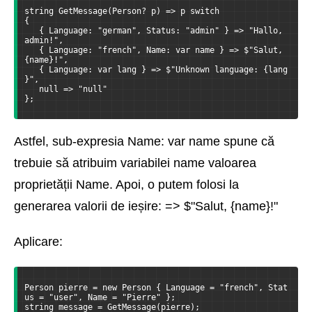
string GetMessage(Person? p) => p switch
{
   { Language: "german", Status: "admin" } => "Hallo, 
admin!",
   { Language: "french", Name: var name } => $"Salut, 
{name}!",
   { Language: var lang } => $"Unknown language: {lang
}",
   null => "null"
};
Astfel, sub-expresia Name: var name spune că
trebuie să atribuim variabilei name valoarea
proprietății Name. Apoi, o putem folosi la
generarea valorii de ieșire: => $"Salut, {name}!"
Aplicare:
Person pierre = new Person { Language = "french", Stat
us = "user", Name = "Pierre" };
string message = GetMessage(pierre);