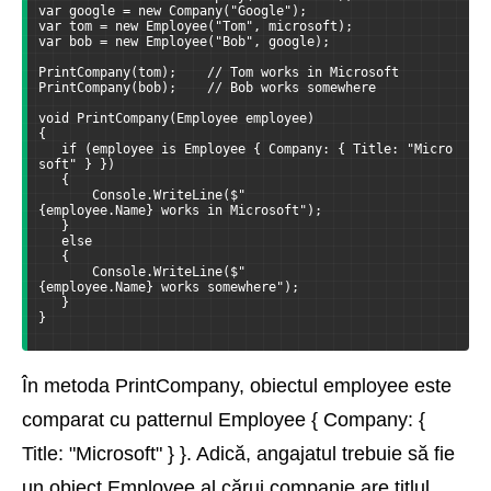
var google = new Company("Google");
var tom = new Employee("Tom", microsoft);
var bob = new Employee("Bob", google);
PrintCompany(tom);    // Tom works in Microsoft
PrintCompany(bob);    // Bob works somewhere
void PrintCompany(Employee employee)
{
   if (employee is Employee { Company: { Title: "Micro
soft" } })
   {
       Console.WriteLine($"
{employee.Name} works in Microsoft");
   }
   else
   {
       Console.WriteLine($"
{employee.Name} works somewhere");
   }
}
În metoda PrintCompany, obiectul employee este
comparat cu patternul Employee { Company: {
Title: "Microsoft" } }. Adică, angajatul trebuie să fie
un obiect Employee al cărui companie are titlul