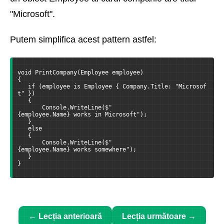
"Microsoft".
Putem simplifica acest pattern astfel:
void PrintCompany(Employee employee)
{
   if (employee is Employee { Company.Title: "Microsof
t" })
   {
       Console.WriteLine($"
{employee.Name} works in Microsoft");
   }
   else
   {
       Console.WriteLine($"
{employee.Name} works somewhere");
   }
}
← Lecția anterioară
Lecția următoare →