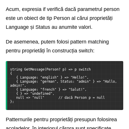
Acum, expresia if verifică dacă parametrul person
este un obiect de tip Person al cărui proprietăți
Language și Status au anumite valori.
De asemenea, putem folosi pattern matching
pentru proprietăți în construcția switch:
string GetMessage(Person? p) => p switch
{
   { Language: "english" } => "Hello!",
   { Language: "german", Status: "admin" } => "Hallo, 
admin!",
   { Language: "french" } => "Salut!",
   { } => "undefined",
   null => "null"       // dacă Person p = null
};
Patternurile pentru proprietăți presupun folosirea
acoladelor, în interiorul cărora sunt specificate