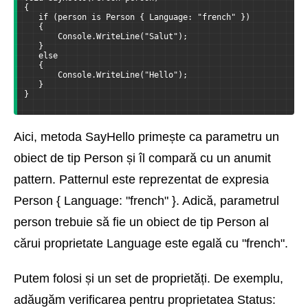
{
   if (person is Person { Language: "french" })
   {
       Console.WriteLine("Salut");
   }
   else
   {
       Console.WriteLine("Hello");
   }
}
Aici, metoda SayHello primește ca parametru un
obiect de tip Person și îl compară cu un anumit
pattern. Patternul este reprezentat de expresia
Person { Language: "french" }. Adică, parametrul
person trebuie să fie un obiect de tip Person al
cărui proprietate Language este egală cu "french".
Putem folosi și un set de proprietăți. De exemplu,
adăugăm verificarea pentru proprietatea Status: