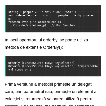
string[] people = { "Tom", "Bob", "Sam" };
var orderedPeople = from p in people orderby p select 
p;
foreach (var p in orderedPeople)
   Console.WriteLine(p);  // Bob Sam Tom
În locul operatorului orderby, se poate utiliza
metoda de extensie OrderBy():
OrderBy (Func<TSource,TKey> keySelector)
OrderBy (Func<TSource,TKey> keySelector, IComparer<TKe
y>? comparer);
Prima versiune a metodei primește un delegat
care, prin parametrul său, primește un element al
colecției și returnează valoarea utilizată pentru