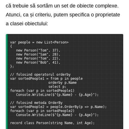
că trebuie să sortăm un set de obiecte complexe.
Atunci, ca și criteriu, putem specifica o proprietate
a clasei obiectului:
var people = new List<Person>
{
   new Person("Tom", 37),
   new Person("Sam", 28),
   new Person("Tom", 22),
   new Person("Bob", 41),
};
// folosind operatorul orderby
var sortedPeople1 = from p in people
                   orderby p.Name
                   select p;
foreach (var p in sortedPeople1)
   Console.WriteLine($"{p.Name} - {p.Age}");
// folosind metoda OrderBy
var sortedPeople2 = people.OrderBy(p => p.Name);
foreach (var p in sortedPeople2)
   Console.WriteLine($"{p.Name} - {p.Age}");
record class Person(string Name, int Age);