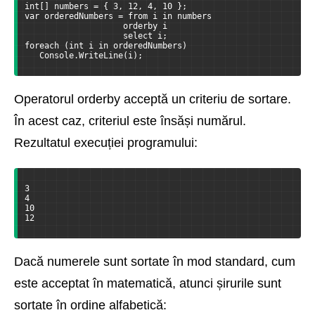
int[] numbers = { 3, 12, 4, 10 };
var orderedNumbers = from i in numbers
                    orderby i
                    select i;
foreach (int i in orderedNumbers)
   Console.WriteLine(i);
Operatorul orderby acceptă un criteriu de sortare.
În acest caz, criteriul este însăși numărul.
Rezultatul execuției programului:
3
4
10
12
Dacă numerele sunt sortate în mod standard, cum
este acceptat în matematică, atunci șirurile sunt
sortate în ordine alfabetică: