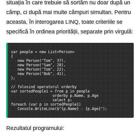
situația în care trebuie să sortăm nu doar după un
câmp, ci după mai multe câmpuri simultan. Pentru
aceasta, în interogarea LINQ, toate criteriile se
specifică în ordinea priorității, separate prin virgulă:
var people = new List<Person>
{
   new Person("Tom", 37),
   new Person("Sam", 28),
   new Person("Tom", 22),
   new Person("Bob", 41),
};
// folosind operatorul orderby
var sortedPeople1 = from p in people
                   orderby p.Name, p.Age
                   select p;
foreach (var p in sortedPeople1)
   Console.WriteLine($"{p.Name} - {p.Age}");
Rezultatul programului: