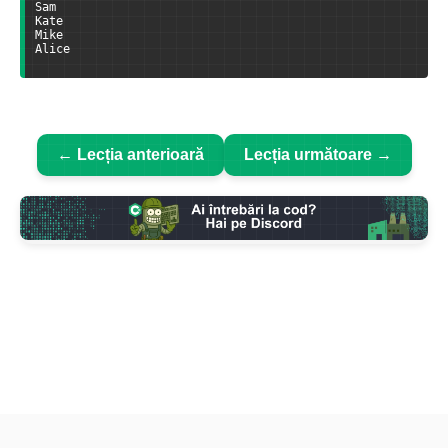
Sam
Kate
Mike
Alice
← Lecția anterioară
Lecția următoare →