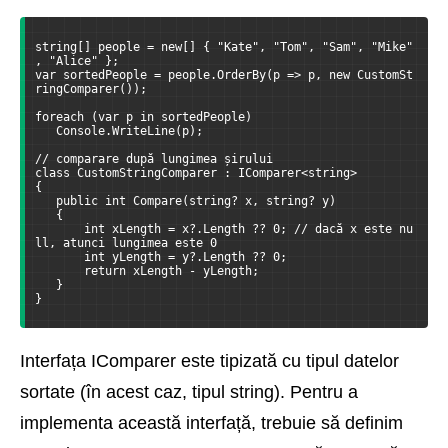
string[] people = new[] { "Kate", "Tom", "Sam", "Mike"
, "Alice" };
var sortedPeople = people.OrderBy(p => p, new CustomSt
ringComparer());
foreach (var p in sortedPeople)
   Console.WriteLine(p);
// comparare după lungimea șirului
class CustomStringComparer : IComparer<string>
{
   public int Compare(string? x, string? y)
   {
       int xLength = x?.Length ?? 0; // dacă x este nu
ll, atunci lungimea este 0
       int yLength = y?.Length ?? 0;
       return xLength - yLength;
   }
}
Interfața IComparer este tipizată cu tipul datelor
sortate (în acest caz, tipul string). Pentru a
implementa această interfață, trebuie să definim