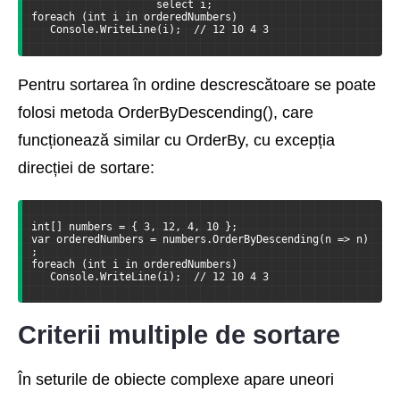
                    select i;
foreach (int i in orderedNumbers)
   Console.WriteLine(i);  // 12 10 4 3
Pentru sortarea în ordine descrescătoare se poate
folosi metoda OrderByDescending(), care
funcționează similar cu OrderBy, cu excepția
direcției de sortare:
int[] numbers = { 3, 12, 4, 10 };
var orderedNumbers = numbers.OrderByDescending(n => n)
;
foreach (int i in orderedNumbers)
   Console.WriteLine(i);  // 12 10 4 3
Criterii multiple de sortare
În seturile de obiecte complexe apare uneori