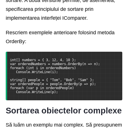
sortare. A doua versiune permite, de asemenea,
specificarea principiului de sortare prin
implementarea interfeței IComparer.
Rescriem exemplele anterioare folosind metoda
OrderBy:
int[] numbers = { 3, 12, 4, 10 };
var orderedNumbers = numbers.OrderBy(n => n);
foreach (int i in orderedNumbers)
   Console.WriteLine(i);
string[] people = { "Tom", "Bob", "Sam" };
var orderedPeople = people.OrderBy(p => p);
foreach (var p in orderedPeople)
   Console.WriteLine(p);
Sortarea obiectelor complexe
Să luăm un exemplu mai complex. Să presupunem