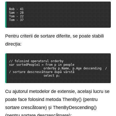
Bob - 41
Sam - 28
Tom - 22
Tom - 37
Pentru criterii de sortare diferite, se poate stabili
direcția:
// folosind operatorul orderby
var sortedPeople1 = from p in people
                   orderby p.Name, p.Age descending  /
/ sortare descrescătoare după vârstă
                   select p;
Cu ajutorul metodelor de extensie, același lucru se
poate face folosind metoda ThenBy() (pentru
sortare crescătoare) și ThenByDescending()
(pentru sortare descrescătoare):