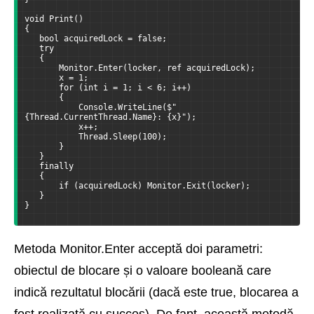
void Print()
{
   bool acquiredLock = false;
   try
   {
       Monitor.Enter(locker, ref acquiredLock);
       x = 1;
       for (int i = 1; i < 6; i++)
       {
           Console.WriteLine($"
{Thread.CurrentThread.Name}: {x}");
           x++;
           Thread.Sleep(100);
       }
   }
   finally
   {
       if (acquiredLock) Monitor.Exit(locker);
   }
}
Metoda Monitor.Enter acceptă doi parametri:
obiectul de blocare și o valoare booleană care
indică rezultatul blocării (dacă este true, blocarea a
fost realizată cu succes). De fapt, această metodă