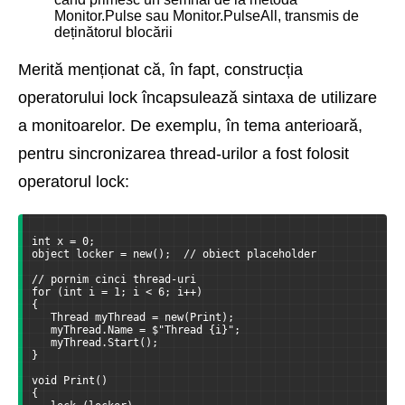
Monitor.Pulse sau Monitor.PulseAll, transmis de
deținătorul blocării
Merită menționat că, în fapt, construcția
operatorului lock încapsulează sintaxa de utilizare
a monitoarelor. De exemplu, în tema anterioară,
pentru sincronizarea thread-urilor a fost folosit
operatorul lock:
int x = 0;
object locker = new();  // obiect placeholder
// pornim cinci thread-uri
for (int i = 1; i < 6; i++)
{
   Thread myThread = new(Print);
   myThread.Name = $"Thread {i}";
   myThread.Start();
}
void Print()
{