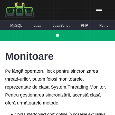
MySQL
Java
JavaScript
PHP
Python
☰
Monitoare
Pe lângă operatorul lock pentru sincronizarea
thread-urilor, putem folosi monitoarele,
reprezentate de clasa System.Threading.Monitor.
Pentru gestionarea sincronizării, această clasă
oferă următoarele metode:
void Enter(object obj): obține în posesie exclusivă