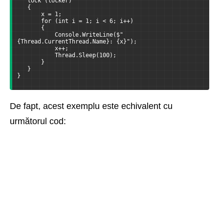
   lock (locker)
   {
       x = 1;
       for (int i = 1; i < 6; i++)
       {
           Console.WriteLine($"
{Thread.CurrentThread.Name}: {x}");
           x++;
           Thread.Sleep(100);
       }
   }
}
De fapt, acest exemplu este echivalent cu
următorul cod: