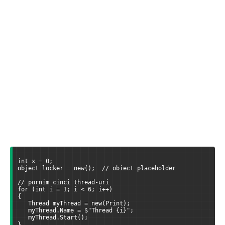
int x = 0;
object locker = new();  // obiect placeholder
// pornim cinci thread-uri
for (int i = 1; i < 6; i++)
{
   Thread myThread = new(Print);
   myThread.Name = $"Thread {i}";
   myThread.Start();
}