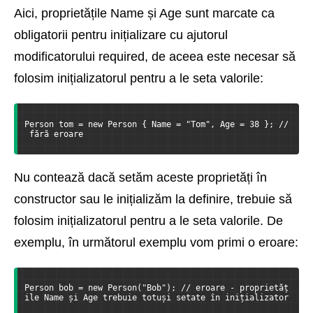
Aici, proprietățile Name și Age sunt marcate ca
obligatorii pentru inițializare cu ajutorul
modificatorului required, de aceea este necesar să
folosim inițializatorul pentru a le seta valorile:
Person tom = new Person { Name = "Tom", Age = 38 }; //
 fără eroare
Nu contează dacă setăm aceste proprietăți în
constructor sau le inițializăm la definire, trebuie să
folosim inițializatorul pentru a le seta valorile. De
exemplu, în următorul exemplu vom primi o eroare:
Person bob = new Person("Bob"); // eroare - proprietăț
ile Name și Age trebuie totuși setate în inițializator