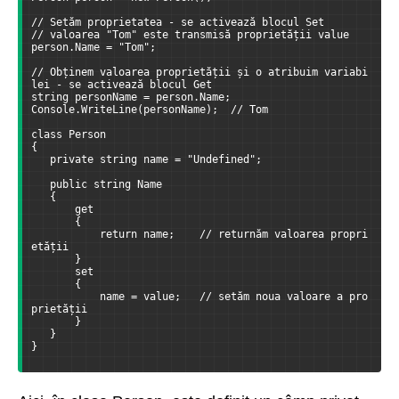
// Setăm proprietatea - se activează blocul Set
// valoarea "Tom" este transmisă proprietății value
person.Name = "Tom";
// Obținem valoarea proprietății și o atribuim variabi
lei - se activează blocul Get
string personName = person.Name;
Console.WriteLine(personName);  // Tom
class Person
{
   private string name = "Undefined";
   public string Name
   {
       get
       {
           return name;    // returnăm valoarea propri
etății
       }
       set
       {
           name = value;   // setăm noua valoare a pro
prietății
       }
   }
}