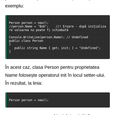
exemplu:
Person person = new();
//person.Name = "Bob";    //! Eroare - după inițializa
re valoarea nu poate fi schimbată
Console.WriteLine(person.Name); // Undefined
public class Person
{
   public string Name { get; init; } = "Undefined";
}
În acest caz, clasa Person pentru proprietatea
Name folosește operatorul init în locul setter-ului.
În rezultat, la linia:
Person person = new();