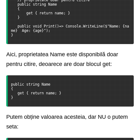
   public string Name
   {
       get { return name; }
   }
   public void Print()=> Console.WriteLine($"Name: {na
me}  Age: {age}");
}
Aici, proprietatea Name este disponibilă doar
pentru citire, deoarece are doar blocul get:
public string Name
{
   get { return name; }
}
Putem obține valoarea acesteia, dar NU o putem
seta: