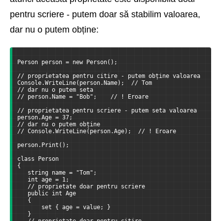
pentru scriere - putem doar să stabilim valoarea,
dar nu o putem obține:
Person person = new Person();
// proprietatea pentru citire - putem obține valoarea
Console.WriteLine(person.Name);  // Tom
// dar nu o putem seta
// person.Name = "Bob";    // ! Eroare
// proprietatea pentru scriere - putem seta valoarea
person.Age = 37;
// dar nu o putem obține
// Console.WriteLine(person.Age);  // ! Eroare
person.Print();
class Person
{
   string name = "Tom";
   int age = 1;
   // proprietate doar pentru scriere
   public int Age
   {
       set { age = value; }
   }
   // proprietate doar pentru citire