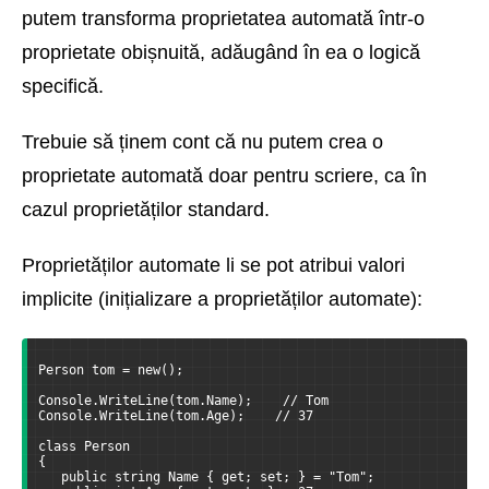
putem transforma proprietatea automată într-o
proprietate obișnuită, adăugând în ea o logică
specifică.
Trebuie să ținem cont că nu putem crea o
proprietate automată doar pentru scriere, ca în
cazul proprietăților standard.
Proprietăților automate li se pot atribui valori
implicite (inițializare a proprietăților automate):
Person tom = new();
Console.WriteLine(tom.Name);    // Tom
Console.WriteLine(tom.Age);    // 37
class Person
{
   public string Name { get; set; } = "Tom";