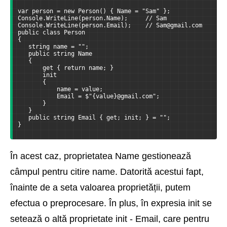
var person = new Person() { Name = "Sam" };
Console.WriteLine(person.Name);     // Sam
Console.WriteLine(person.Email);    // Sam@gmail.com
public class Person
{
   string name = "";
   public string Name
   {
       get { return name; }
       init
       {
           name = value;
           Email = $"{value}@gmail.com";
       }
   }
   public string Email { get; init; } = "";
}
În acest caz, proprietatea Name gestionează
câmpul pentru citire name. Datorită acestui fapt,
înainte de a seta valoarea proprietății, putem
efectua o preprocesare. În plus, în expresia init se
setează o altă proprietate init - Email, care pentru