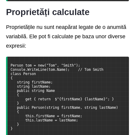
Proprietăți calculate
Proprietățile nu sunt neapărat legate de o anumită
variabilă. Ele pot fi calculate pe baza unor diverse
expresii:
Person tom = new("Tom", "Smith");
Console.WriteLine(tom.Name);    // Tom Smith
class Person
{
   string firstName;
   string lastName;
   public string Name
   {
       get { return  $"{firstName} {lastName}"; }
   }
   public Person(string firstName, string lastName)
   {
       this.firstName = firstName;
       this.lastName = lastName;
   }
}