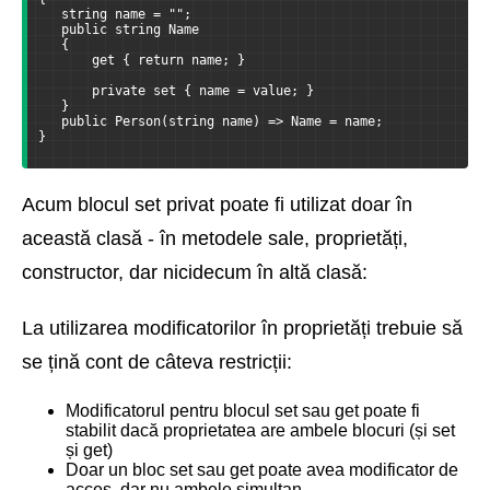
   string name = "";
   public string Name
   {
       get { return name; }
       private set { name = value; }
   }
   public Person(string name) => Name = name;
}
Acum blocul set privat poate fi utilizat doar în
această clasă - în metodele sale, proprietăți,
constructor, dar nicidecum în altă clasă:
La utilizarea modificatorilor în proprietăți trebuie să
se țină cont de câteva restricții:
Modificatorul pentru blocul set sau get poate fi
stabilit dacă proprietatea are ambele blocuri (și set
și get)
Doar un bloc set sau get poate avea modificator de
acces, dar nu ambele simultan