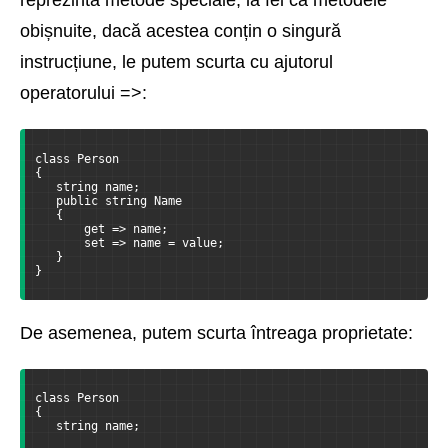
reprezintă metode speciale, la fel ca metodele
obișnuite, dacă acestea conțin o singură
instrucțiune, le putem scurta cu ajutorul
operatorului =>:
class Person
{
   string name;
   public string Name
   {
       get => name;
       set => name = value;
   }
}
De asemenea, putem scurta întreaga proprietate:
class Person
{
   string name;