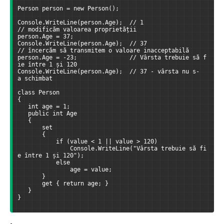
Person person = new Person();
Console.WriteLine(person.Age);  // 1
// modificăm valoarea proprietății
person.Age = 37;
Console.WriteLine(person.Age);  // 37
// încercăm să transmitem o valoare inacceptabilă
person.Age = -23;               // Vârsta trebuie să f
ie între 1 și 120
Console.WriteLine(person.Age);  // 37 - vârsta nu s-
a schimbat
class Person
{
   int age = 1;
   public int Age
   {
       set
       {
           if (value < 1 || value > 120)
               Console.WriteLine("Vârsta trebuie să fi
e între 1 și 120");
           else
               age = value;
       }
       get { return age; }
   }
}