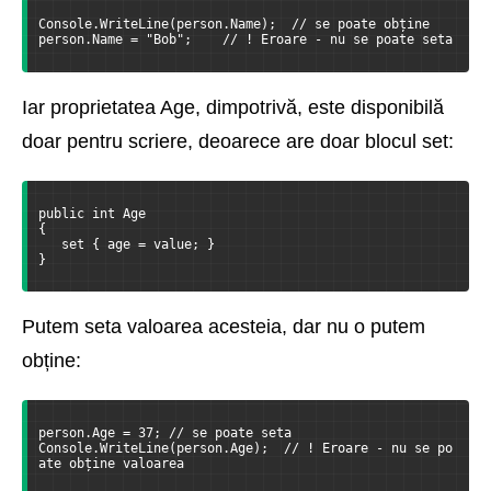
Console.WriteLine(person.Name);  // se poate obține
person.Name = "Bob";    // ! Eroare - nu se poate seta
Iar proprietatea Age, dimpotrivă, este disponibilă
doar pentru scriere, deoarece are doar blocul set:
public int Age
{
   set { age = value; }
}
Putem seta valoarea acesteia, dar nu o putem
obține:
person.Age = 37; // se poate seta
Console.WriteLine(person.Age);  // ! Eroare - nu se po
ate obține valoarea