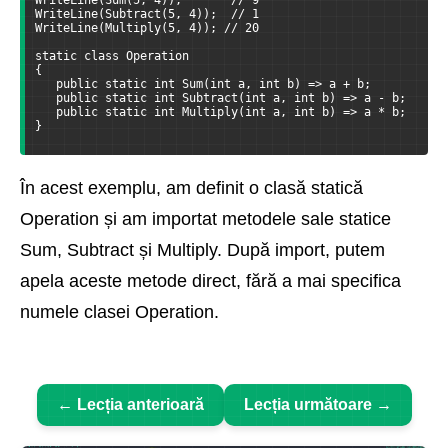
WriteLine(Subtract(5, 4));  // 1
WriteLine(Multiply(5, 4)); // 20
static class Operation
{
   public static int Sum(int a, int b) => a + b;
   public static int Subtract(int a, int b) => a - b;
   public static int Multiply(int a, int b) => a * b;
}
În acest exemplu, am definit o clasă statică
Operation și am importat metodele sale statice
Sum, Subtract și Multiply. După import, putem
apela aceste metode direct, fără a mai specifica
numele clasei Operation.
← Lecția anterioară
Lecția următoare →