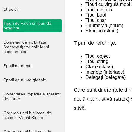
Tipuri cu virgulă mobil
Structuri
Tipul decimal
Tipul bool
Tipul char
Tipuri de valori si tipuri de
Enumerări (enum)
referinte
Structuri (struct)
Domeniul de vizibilitate
Tipuri de referințe:
(contextul) variabilelor si
constantelor
Tipul object
Tipul string
Spatii de nume
Clase (class)
Interfețe (interface)
Delegați (delegate)
Spatii de nume globale
Care sunt diferențele di
Conectarea implicita a spatiilor
două tipuri: stivă (stack)
de nume
stivă.
Crearea unei biblioteci de
clase in Visual Studio
Crearea unei biblioteci de