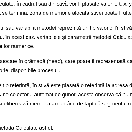
ate, în cadrul său din stivă vor fi plasate valorile t, x, 
e termină, zona de memorie alocată stivei poate fi ulteri
ul sau variabila metodei reprezintă un tip valoric, în stiv
 în acest caz, variabilele și parametrii metodei Calculate r
le lor numerice.
t stocate în grămadă (heap), care poate fi reprezentată c
riei disponibile procesului.
 tip referință, în stivă este plasată o referință la adresa
ervine colectorul automat de gunoi: acesta observă că nu m
 și eliberează memoria - marcând de fapt că segmentul re
etoda Calculate astfel: