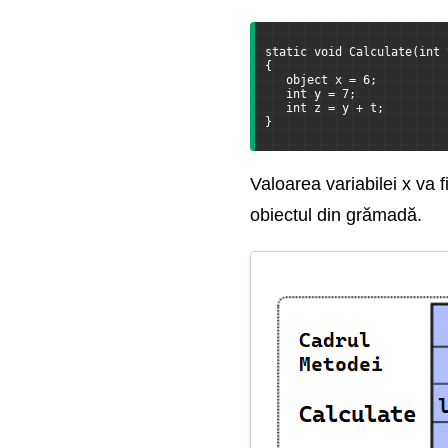
Lucrul cu XML in C sharp
Procese si domenii de
static void Calculate(int 
{
aplicatie
   object x = 6;
   int y = 7;
   int z = y + t;
Publicarea aplicatiei
}
Ce mai e nou
Valoarea variabilei x va f
obiectul din grămadă.