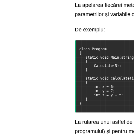
La apelarea fiecărei meto
Verificarea pentru null si
parametrilor și variabilelo
operatorii
Pseudonime pentru tipuri si
De exemplu:
import static
class Program
Programare orientata pe
{
obiecte
   static void Main(string
   {
       Calculate(5);
   }
Tratarea exceptiilor
   static void Calculate(i
   {
Delegati, evenimente si
       int x = 6;
lambda
       int y = 7;
       int z = y + t;
   }
}
Interfete
Functionalitati
La rularea unui astfel de
suplimentare ale OOP in C-
sharp
programului) și pentru m