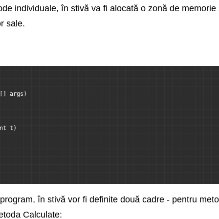
de individuale, în stivă va fi alocată o zonă de memorie 
r sale.
[] args)
nt t)
 program, în stivă vor fi definite două cadre - pentru me
etoda Calculate: