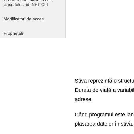
clase folosind .NET CLI
Modificatori de acces
Proprietati
Suprasarcinarea metodelor
Membri statici si modificatorul
static
Stiva reprezintă o struc
Instalarea pachetelor Nuget
Durata de viață a variabil
Constante, campuri si structuri
adrese.
de citire
Când programul este lansa
Null si tipurile de referinta
plasarea datelor în stivă,
Null si tipurile valorice