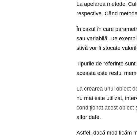
La apelarea metodei Calcul
LINQ
respective. Când metoda s
Parallel LINQ
În cazul în care parametr
sau variabilă. De exemplu,
Reflectie
stivă vor fi stocate valori
Dynamic Language
Runtime
Tipurile de referințe sun
aceasta este restul memo
Gestionarea memoriei,
colectarea gunoiului si
pointeri
La crearea unui obiect de
nu mai este utilizat, int
Lucrul cu sistemul de
fisiere
condiționat acest obiect
altor date.
Lucrul cu JSON
Astfel, dacă modificăm m