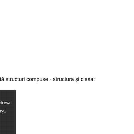
tă structuri compuse - structura și clasa:
dresa 
ry1