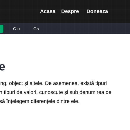
Acasa
Despre
Doneaza
p
C++
Go
țe
ng, object și altele. De asemenea, există tipuri
în tipuri de valori, cunoscute și sub denumirea de
 să înțelegem diferențele dintre ele.