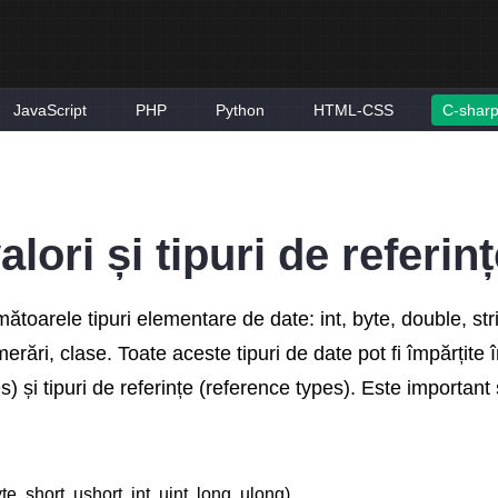
JavaScript
PHP
Python
HTML-CSS
C-shar
alori și tipuri de referin
toarele tipuri elementare de date: int, byte, double, stri
erări, clase. Toate aceste tipuri de date pot fi împărțite 
es) și tipuri de referințe (reference types). Este important
te, short, ushort, int, uint, long, ulong)