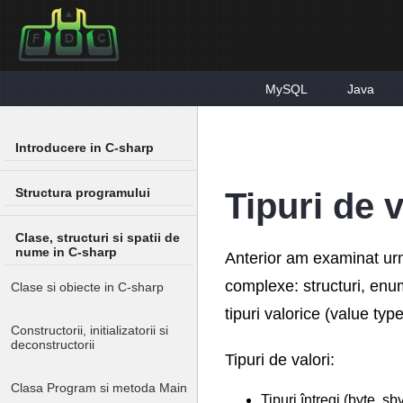
MySQL
Java
Introducere in C-sharp
Structura programului
Tipuri de v
Clase, structuri si spatii de
nume in C-sharp
Anterior am examinat urmă
complexe: structuri, enum
Clase si obiecte in C-sharp
tipuri valorice (value typ
Constructorii, initializatorii si
deconstructorii
Tipuri de valori:
Clasa Program si metoda Main
Tipuri întregi (byte, sby