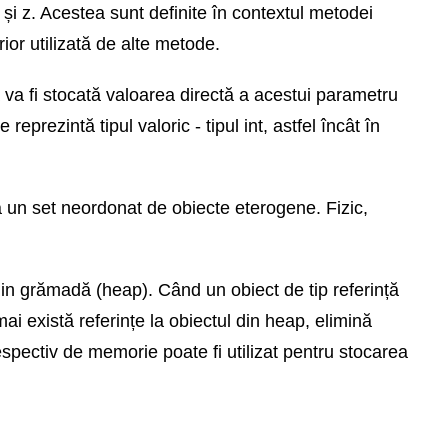
y și z. Acestea sunt definite în contextul metodei
or utilizată de alte metode.
ă va fi stocată valoarea directă a acestui parametru
eprezintă tipul valoric - tipul int, astfel încât în
a un set neordonat de obiecte eterogene. Fizic,
 din grămadă (heap). Când un obiect de tip referință
ai există referințe la obiectul din heap, elimină
spectiv de memorie poate fi utilizat pentru stocarea