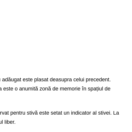
ou adăugat este plasat deasupra celui precedent.
stiva este o anumită zonă de memorie în spațiul de
at pentru stivă este setat un indicator al stivei. La
l liber.