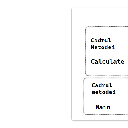
Pattern matching
Colectii
Lucrul cu siruri de
caractere
Lucrul cu timp si date
Clase si structuri
suplimentare in dot NET
Multithreading
Programare paralela si
biblioteca TPL
Programarea asincrona