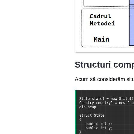
Structuri com
Acum să considerăm situaț
State state1 = new State()
Country country1 = new Cou
din heap
                          
struct State
{
   public int x;
   public int y;
}