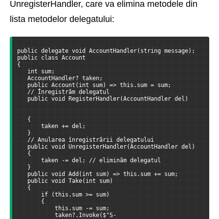
UnregisterHandler, care va elimina metodele din
lista metodelor delegatului:
public delegate void AccountHandler(string message);
public class Account
{
   int sum;
   AccountHandler? taken;
   public Account(int sum) => this.sum = sum;
   // Înregistrăm delegatul
   public void RegisterHandler(AccountHandler del)
   {
       taken += del;
   }
   // Anularea înregistrării delegatului
   public void UnregisterHandler(AccountHandler del)
   {
       taken -= del; // eliminăm delegatul
   }
   public void Add(int sum) => this.sum += sum;
   public void Take(int sum)
   {
       if (this.sum >= sum)
       {
           this.sum -= sum;
           taken?.Invoke($"S-