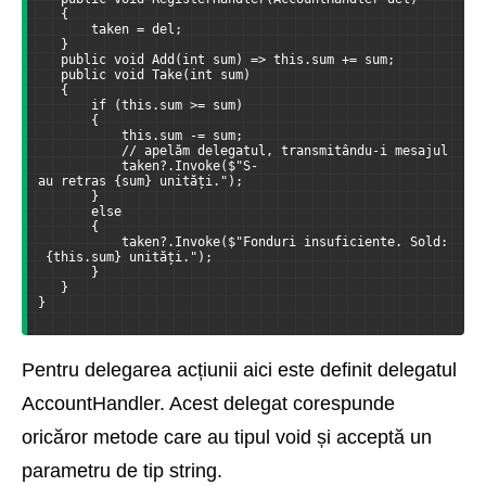
   {
       taken = del;
   }
   public void Add(int sum) => this.sum += sum;
   public void Take(int sum)
   {
       if (this.sum >= sum)
       {
           this.sum -= sum;
           // apelăm delegatul, transmitându-i mesajul
           taken?.Invoke($"S-
au retras {sum} unități.");
       }
       else
       {
           taken?.Invoke($"Fonduri insuficiente. Sold:
 {this.sum} unități.");
       }
   }
}
Pentru delegarea acțiunii aici este definit delegatul
AccountHandler. Acest delegat corespunde
oricăror metode care au tipul void și acceptă un
parametru de tip string.