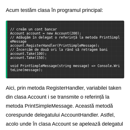
Acum testăm clasa în programul principal:
// creăm un cont bancar
Account account = new Account(200);
// Adăugăm în delegat o referință la metoda PrintSimpl
eMessage
account.RegisterHandler(PrintSimpleMessage);
// Încercăm de două ori la rând să retragem bani
account.Take(100);
account.Take(150);
void PrintSimpleMessage(string message) => Console.Wri
teLine(message);
Aici, prin metoda RegisterHandler, variabilei taken
din clasa Account i se transmite o referință la
metoda PrintSimpleMessage. Această metodă
corespunde delegatului AccountHandler. Astfel,
acolo unde în clasa Account se apelează delegatul