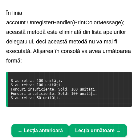
În linia
account.UnregisterHandler(PrintColorMessage);
această metodă este eliminată din lista apelurilor
delegatului, deci această metodă nu va mai fi
executată. Afișarea în consolă va avea următoarea
formă:
S-au retras 100 unități.
S-au retras 100 unități.
Fonduri insuficiente. Sold: 100 unități.
Fonduri insuficiente. Sold: 100 unități.
S-au retras 50 unități.
← Lecția anterioară
Lecția următoare →