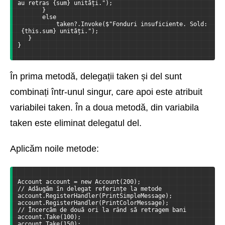
au retras {sum} unități.");
       }
       else
           taken?.Invoke($"Fonduri insuficiente. Sold:
 {this.sum} unități.");
   }
}
În prima metodă, delegații taken și del sunt
combinați într-unul singur, care apoi este atribuit
variabilei taken. În a doua metodă, din variabila
taken este eliminat delegatul del.
Aplicăm noile metode:
Account account = new Account(200);
// Adăugăm în delegat referințe la metode
account.RegisterHandler(PrintSimpleMessage);
account.RegisterHandler(PrintColorMessage);
// Încercăm de două ori la rând să retragem bani
account.Take(100);
account.Take(150);