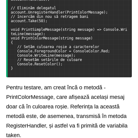
// Eliminăm delegatul
account.UnregisterHandler(PrintColorMessage);
// încercăm din nou să retragem bani
account.Take(50);
void PrintSimpleMessage(string message) => Console.Wri
teLine(message);
void PrintColorMessage(string message)
{
   // Setăm culoarea roșie a caracterelor
   Console.ForegroundColor = ConsoleColor.Red;
   Console.WriteLine(message);
   // Resetăm setările de culoare
   Console.ResetColor();
}
Pentru testare, am creat încă o metodă -
PrintColorMessage, care afișează același mesaj
doar că în culoarea roșie. Referința la această
metodă este, de asemenea, transmisă în metoda
RegisterHandler, și astfel va fi primită de variabila
taken.