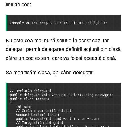
linii de cod:
Console.WriteLine($"S-au retras {sum} unități.");
Nu este cea mai bună soluție în acest caz. Iar
delegații permit delegarea definirii acțiunii din clasă
către un cod extern, care va folosi această clasă.
Să modificăm clasa, aplicând delegații:
// Declarăm delegatul
public delegate void AccountHandler(string message);
public class Account
{
   int sum;
   // Creăm o variabilă delegat
   AccountHandler? taken;
   public Account(int sum) => this.sum = sum;
   // Înregistrăm delegatul
   public void RegisterHandler(AccountHandler del)