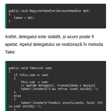
public void RegisterHandler(AccountHandler del)
{
   taken = del;
}
Astfel, delegatul este stabilit, și acum poate fi
apelat. Apelul delegatului se realizează în metoda
Take:
public void Take(int sum)
{
   if (this.sum >= sum)
   {
       this.sum -= sum;
       // apelăm delegatul, transmitându-i mesajul
       taken?.Invoke($"S-au retras {sum} unități.");
   }
   else
   {
       taken?.Invoke($"Fonduri insuficiente. Sold: {th
is.sum} unități.");
   }