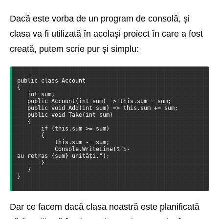
Dacă este vorba de un program de consolă, și
clasa va fi utilizată în același proiect în care a fost
creată, putem scrie pur și simplu:
public class Account
{
   int sum;
   public Account(int sum) => this.sum = sum;
   public void Add(int sum) => this.sum += sum;
   public void Take(int sum)
   {
       if (this.sum >= sum)
       {
           this.sum -= sum;
           Console.WriteLine($"S-
au retras {sum} unități.");
       }
   }
}
Dar ce facem dacă clasa noastră este planificată