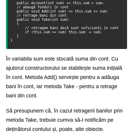
   public Account(int sum) => this.sum = sum;
   // adaugă fonduri în cont
   public void Add(int sum) => this.sum += sum;
   // retrage bani din cont
   public void Take(int sum)
   {
       // retragem bani dacă sunt suficienți în cont
       if (this.sum >= sum) this.sum -= sum;
   }
}
În variabila sum este stocată suma din cont. Cu
ajutorul constructorului se stabilește suma inițială
în cont. Metoda Add() servește pentru a adăuga
bani în cont, iar metoda Take - pentru a retrage
bani din cont.
Să presupunem că, în cazul retragerii banilor prin
metoda Take, trebuie cumva să-l notificăm pe
deținătorul contului și, poate, alte obiecte.