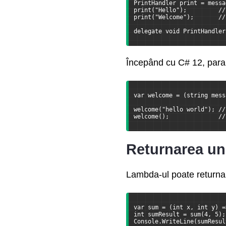
PrintHandler print = messa
print("Hello");         //
print("Welcome");       //
delegate void PrintHandler
Începând cu C# 12, parame
var welcome = (string mess
welcome("hello world"); //
welcome();              //
Returnarea unu
Lambda-ul poate returna u
var sum = (int x, int y) =
int sumResult = sum(4, 5);
Console.WriteLine(sumResul