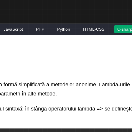
JavaScript
PHP
Python
HTML-CSS
C-shar
o formă simplificată a metodelor anonime. Lambda-urile 
parametri în alte metode.
 sintaxă: în stânga operatorului lambda => se definește l