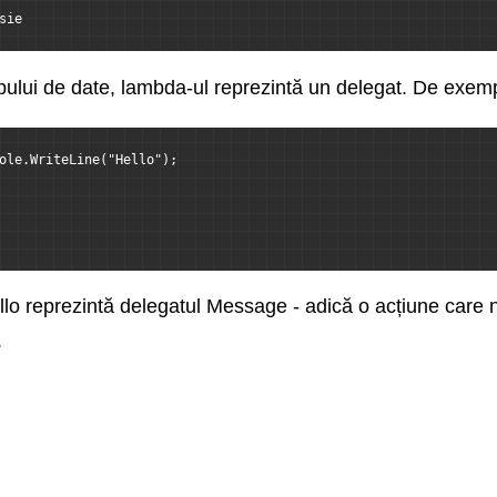
sie
ipului de date, lambda-ul reprezintă un delegat. De exem
ole.WriteLine("Hello");
hello reprezintă delegatul Message - adică o acțiune care
.