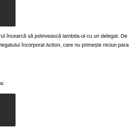
atorul încearcă să potrivească lambda-ul cu un delegat. D
 delegatului încorporat Action, care nu primește niciun par
a: