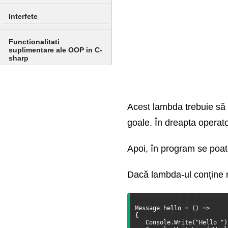
Interfete
Functionalitati
suplimentare ale OOP in C-
sharp
Pattern matching
Acest lambda trebuie să
Colectii
goale. În dreapta operat
Lucrul cu siruri de
caractere
Apoi, în program se poat
Lucrul cu timp si date
Dacă lambda-ul conține m
Clase si structuri
suplimentare in dot NET
Message hello = () =>
{
   Console.Write("Hello ")
Multithreading