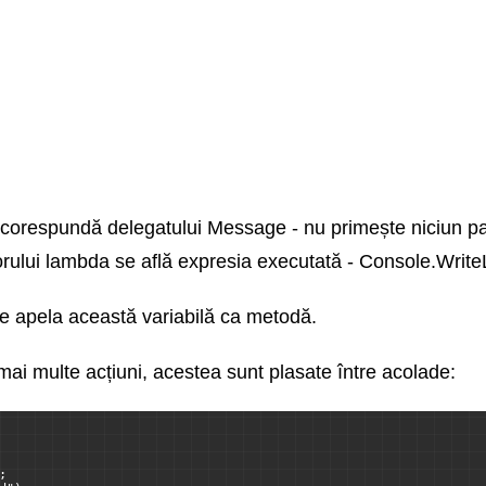
 corespundă delegatului Message - nu primește niciun p
orului lambda se află expresia executată - Console.WriteL
e apela această variabilă ca metodă.
ai multe acțiuni, acestea sunt plasate între acolade:
;