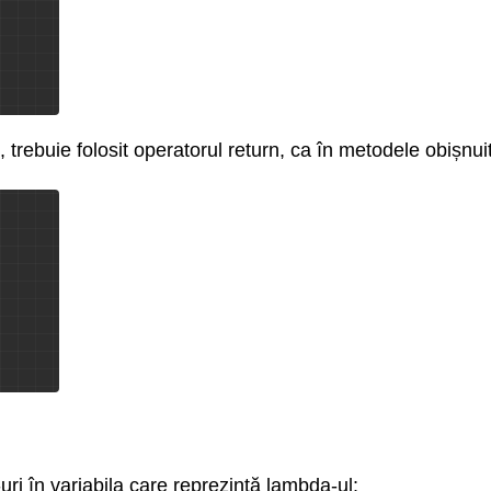
trebuie folosit operatorul return, ca în metodele obișnui
i în variabila care reprezintă lambda-ul: