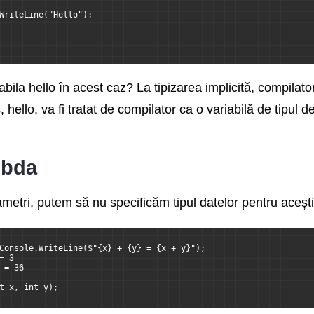
WriteLine("Hello");
iabila hello în acest caz? La tipizarea implicită, compil
, hello, va fi tratat de compilator ca o variabilă de tipul
mbda
rametri, putem să nu specificăm tipul datelor pentru acești
Console.WriteLine($"{x} + {y} = {x + y}");
= 3
 = 36
t x, int y);