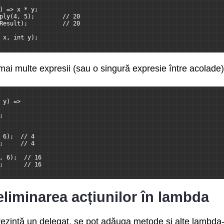
) => x * y;
ply(4, 5);        // 20
Result);          // 20
 x, int y);
i multe expresii (sau o singură expresie între acolade), 
 y) =>
;
 6);  // 4
;     // 4
, 6);  // 16
;      // 16
liminarea acțiunilor în lambda
zintă un delegat, se pot adăuga metode și alte lambda-ur