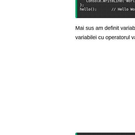
   Console.WriteLine("Worl
};
hello();       // Hello Wo
Programare paralela si
biblioteca TPL
Mai sus am definit variab
Programarea asincrona
variabilei cu operatorul 
LINQ
Parallel LINQ
Reflectie
Dynamic Language
Runtime
Gestionarea memoriei,
colectarea gunoiului si
pointeri