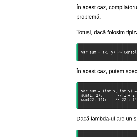
În acest caz, compilatoru
problemă.
Totuși, dacă folosim tipi
var sum = (x, y) => Consol
În acest caz, putem speci
var sum = (int x, int y) =
sum(1, 2);       // 1 + 2 
sum(22, 14);    // 22 + 14
Dacă lambda-ul are un sin