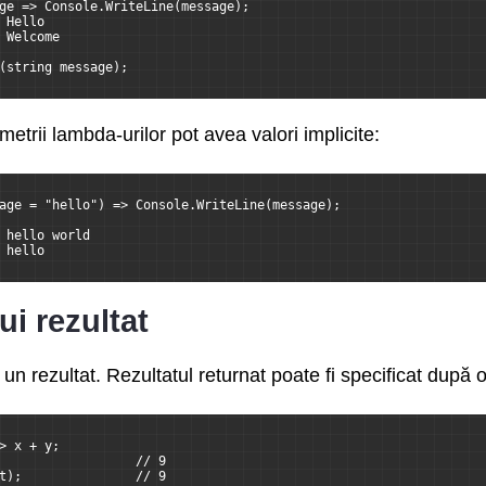
ge => Console.WriteLine(message);
 Hello
 Welcome
(string message);
trii lambda-urilor pot avea valori implicite:
age = "hello") => Console.WriteLine(message);
 hello world
 hello
i rezultat
n rezultat. Rezultatul returnat poate fi specificat după 
> x + y;
                  // 9
t);               // 9