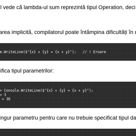
l vede că lambda-ul sum reprezintă tipul Operation, deci a
zarea implicită, compilatorul poate întâmpina dificultăți 
e.WriteLine($"{x} + {y} = {x + y}");   // ! Eroare
fica tipul parametrilor:
> Console.WriteLine($"{x} + {y} = {x + y}");
= 3
 = 36
gur parametru pentru care nu trebuie specificat tipul dat