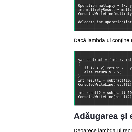
Operation multiply = (x, y
int multiplyResult = multi
Console.WriteLine(multiply
delegate int Operation(int
Dacă lambda-ul conține ma
var subtract = (int x, int
{
   if (x > y) return x - y
   else return y - x;
};
int result1 = subtract(10,
Console.WriteLine(result1)
int result2 = subtract(-10
Console.WriteLine(result2)
Adăugarea și e
Deoarece lambda-ul repre