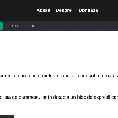
Acasa
Despre
Doneaza
p
C++
Go
permit crearea unor metode concise, care pot returna o v
ista de parametri, iar în dreapta un bloc de expresii car