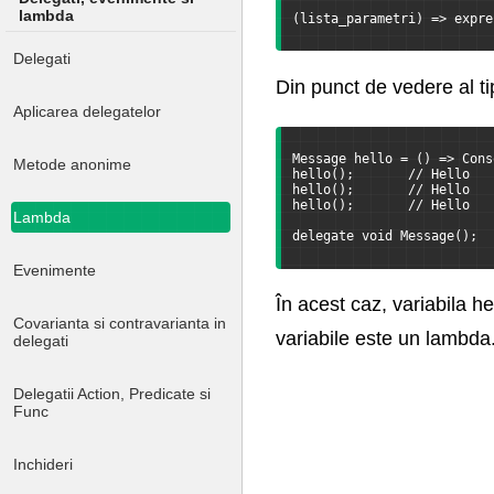
lambda
(lista_parametri) => expre
Delegati
Din punct de vedere al t
Aplicarea delegatelor
Message hello = () => Cons
Metode anonime
hello();       // Hello
hello();       // Hello
hello();       // Hello
Lambda
delegate void Message();
Evenimente
În acest caz, variabila 
Covarianta si contravarianta in
variabile este un lambda
delegati
Delegatii Action, Predicate si
Func
Inchideri