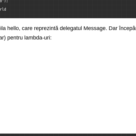
d");
rld
ila hello, care reprezintă delegatul Message. Dar începân
var) pentru lambda-uri: