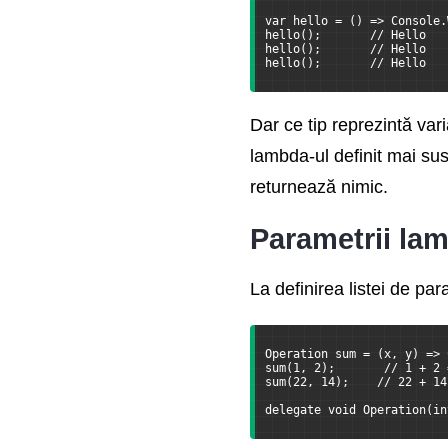
Lucrul cu sistemul de
var hello = () => Console.
fisiere
hello();       // Hello
hello();       // Hello
hello();       // Hello
Lucrul cu JSON
Dar ce tip reprezintă var
Lucrul cu XML in C sharp
lambda-ul definit mai sus
Procese si domenii de
returnează nimic.
aplicatie
Parametrii la
Publicarea aplicatiei
La definirea listei de pa
Ce mai e nou
Operation sum = (x, y) => 
sum(1, 2);       // 1 + 2 
sum(22, 14);    // 22 + 14
delegate void Operation(in