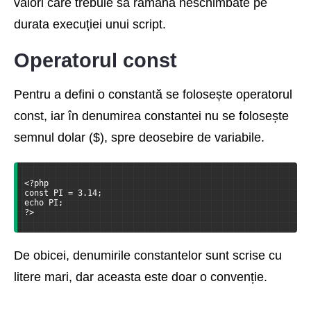
valori care trebuie să rămână neschimbate pe
durata execuției unui script.
Operatorul const
Pentru a defini o constantă se folosește operatorul
const, iar în denumirea constantei nu se folosește
semnul dolar ($), spre deosebire de variabile.
<?php
const PI = 3.14;
echo PI;
?>
De obicei, denumirile constantelor sunt scrise cu
litere mari, dar aceasta este doar o convenție.