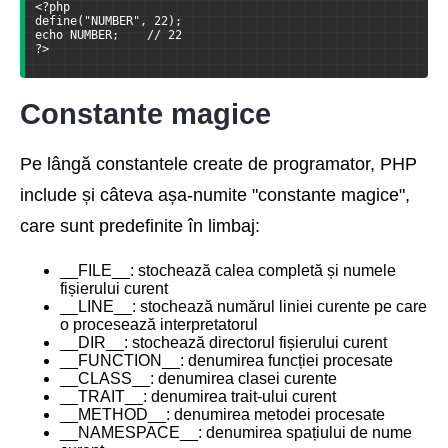
<?php
define("NUMBER", 22);
echo NUMBER;    // 22
?>
Constante magice
Pe lângă constantele create de programator, PHP
include și câteva așa-numite "constante magice",
care sunt predefinite în limbaj:
__FILE__: stochează calea completă și numele
fișierului curent
__LINE__: stochează numărul liniei curente pe care
o procesează interpretatorul
__DIR__: stochează directorul fișierului curent
__FUNCTION__: denumirea funcției procesate
__CLASS__: denumirea clasei curente
__TRAIT__: denumirea trait-ului curent
__METHOD__: denumirea metodei procesate
__NAMESPACE__: denumirea spațiului de nume