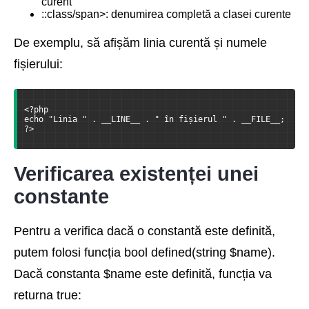
curent
::class/span>: denumirea completă a clasei curente
De exemplu, să afișăm linia curentă și numele
fișierului:
<?php
echo "Linia " . __LINE__ . " în fișierul " . __FILE__;
?>
Verificarea existenței unei
constante
Pentru a verifica dacă o constantă este definită,
putem folosi funcția bool defined(string $name).
Dacă constanta $name este definită, funcția va
returna true: