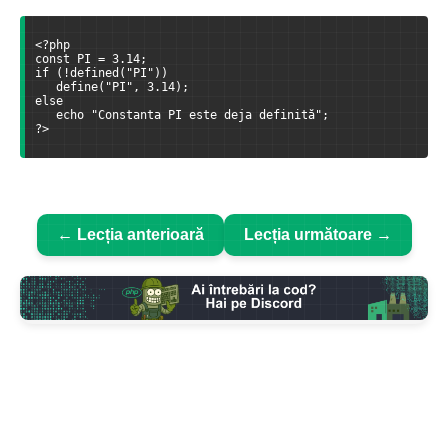
<?php
const PI = 3.14;
if (!defined("PI"))
   define("PI", 3.14);
else
   echo "Constanta PI este deja definită";
?>
← Lecția anterioară
Lecția următoare →