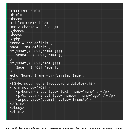
<!DOCTYPE html>
<html>
<head>
<title>.COM</title>
<meta charset="utf-8" />
</head>
<body>
<?php
$name = "ne definit";
$age = "ne definit";
if(isset($_POST["name"])){
   $name = $_POST["name"];
}
if(isset($_POST["age"])){
   $age = $_POST["age"];
}
echo "Nume: $name <br> Vârstă: $age";
?>
<h3>Formular de introducere a datelor</h3>
<form method="POST">
   <p>Nume: <input type="text" name="name" /></p>
   <p>Vârstă: <input type="number" name="age" /></p>
   <input type="submit" value="Trimite">
</form>
</body>
</html>