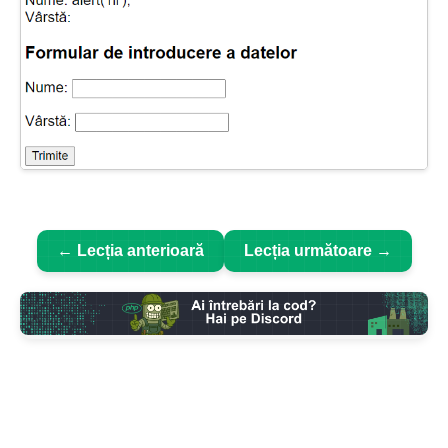
← Lecția anterioară
Lecția următoare →