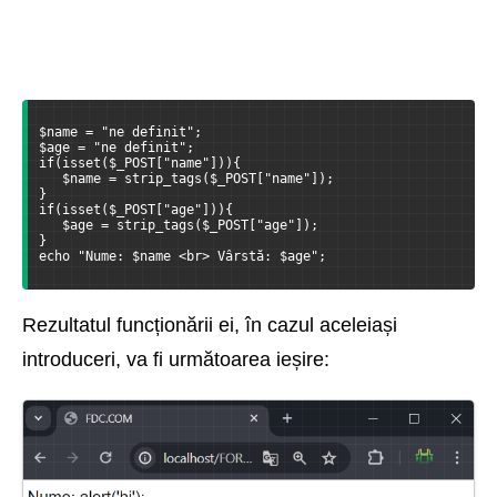
$name = "ne definit";
$age = "ne definit";
if(isset($_POST["name"])){
   $name = strip_tags($_POST["name"]);
}
if(isset($_POST["age"])){
   $age = strip_tags($_POST["age"]);
}
echo "Nume: $name <br> Vârstă: $age";
Rezultatul funcționării ei, în cazul aceleiași
introduceri, va fi următoarea ieșire: