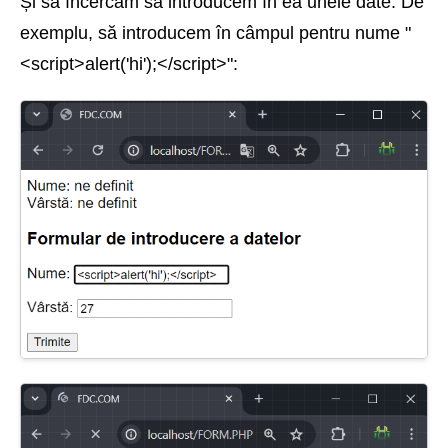
Și să încercăm să introducem în ea unele date. De
exemplu, să introducem în câmpul pentru nume "
<script>alert('hi');</script>":