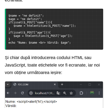
$name = "ne definit";
$age = "ne definit";
if(isset($_POST["name"])){
   $name = htmlentities($_POST["name"]);
}
if(isset($_POST["age"])){
   $age = htmlentities($_POST["age"]);
}
echo "Nume: $name <br> Vârstă: $age";
Și chiar după introducerea codului HTML sau
JavaScript, toate etichetele vor fi ecranate, iar noi
vom obține următoarea ieșire: