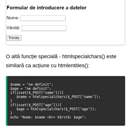
O altă funcție specială - htmlspecialchars() este
similară ca acțiune cu htmlentities():
$name = "ne definit";
$age = "ne definit";
if(isset($_POST["name"])){
   $name = htmlspecialchars($_POST["name"]);
}
if(isset($_POST["age"])){
   $age = htmlspecialchars($_POST["age"]);
}
echo "Nume: $name <br> Vârstă: $age";