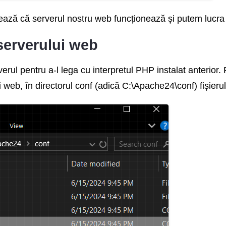
ază că serverul nostru web funcționează și putem lucra 
serverului web
rul pentru a-l lega cu interpretul PHP instalat anterior
i web, în directorul conf (adică C:\Apache24\conf) fișierul