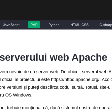
JavaScript
PHP
Python
HTML-CSS
C-shar
 serverului web Apache
vem nevoie de un server web. De obicei, serverul web Ap
ficial al proiectului este https://httpd.apache.org/. Acolo
pre versiuni și puteți descărca codul sursă. Totuși, site-ul
ntru OS Windows.
che, trebuie menționat că, dacă sistemul nostru de oper