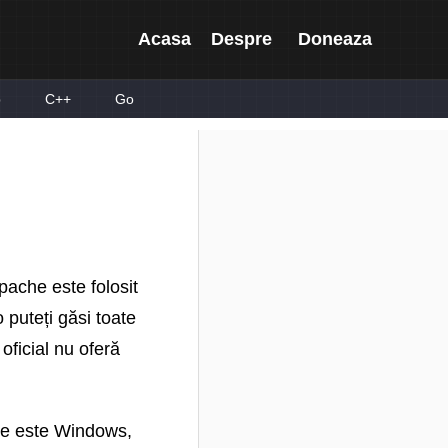
Acasa
Despre
Doneaza
p
C++
Go
ache este folosit
 puteți găsi toate
 oficial nu oferă
are este Windows,