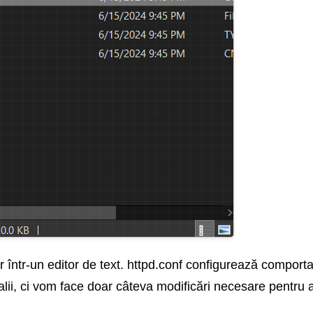
 într-un editor de text. httpd.conf configurează comport
alii, ci vom face doar câteva modificări necesare pentru 