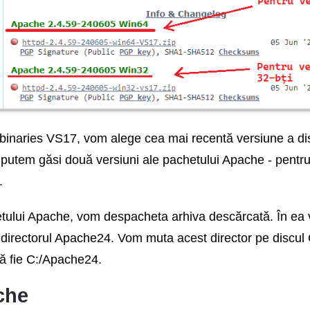
binaries VS17, vom alege cea mai recentă versiune a distr
putem găsi două versiuni ale pachetului Apache - pentru 
.
ului Apache, vom despacheta arhiva descărcată. În ea v
- directorul Apache24. Vom muta acest director pe discul C
să fie C:/Apache24.
che