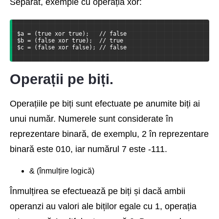
Separat, exemple cu operația xor:
$a = (true xor true);   // false
$b = (false xor true);  // true
$c = (false xor false); // false
Operații pe biți.
Operațiile pe biți sunt efectuate pe anumite biți ai
unui număr. Numerele sunt considerate în
reprezentare binară, de exemplu, 2 în reprezentare
binară este 010, iar numărul 7 este -111.
& (înmulțire logică)
Înmulțirea se efectuează pe biți și dacă ambii
operanzi au valori ale biților egale cu 1, operația