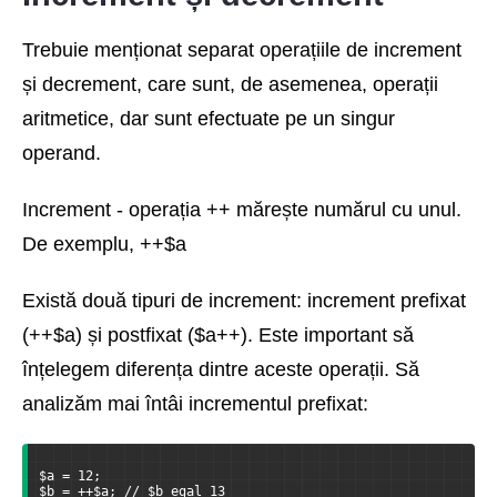
Trebuie menționat separat operațiile de increment
și decrement, care sunt, de asemenea, operații
aritmetice, dar sunt efectuate pe un singur
operand.
Increment - operația ++ mărește numărul cu unul.
De exemplu, ++$a
Există două tipuri de increment: increment prefixat
(++$a) și postfixat ($a++). Este important să
înțelegem diferența dintre aceste operații. Să
analizăm mai întâi incrementul prefixat:
$a = 12;
$b = ++$a; // $b egal 13