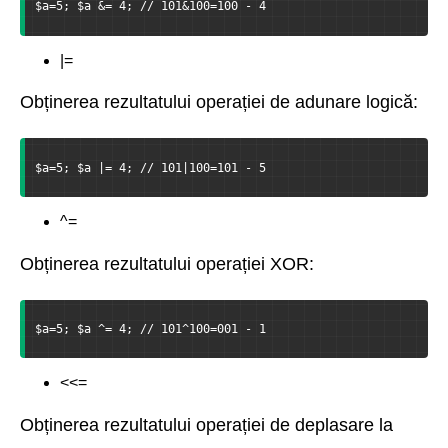
$a=5; $a &= 4; // 101&100=100 - 4
|=
Obținerea rezultatului operației de adunare logică:
$a=5; $a |= 4; // 101|100=101 - 5
^=
Obținerea rezultatului operației XOR:
$a=5; $a ^= 4; // 101^100=001 - 1
<<=
Obținerea rezultatului operației de deplasare la