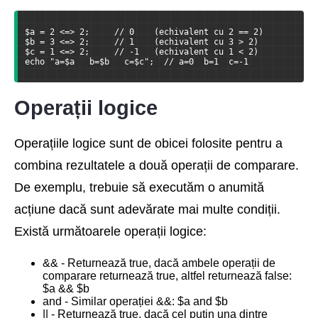
$a = 2 <=> 2;     // 0    (echivalent cu 2 == 2)
$b = 3 <=> 2;     // 1    (echivalent cu 3 > 2)
$c = 1 <=> 2;     // -1   (echivalent cu 1 < 2)
echo "a=$a   b=$b   c=$c";  // a=0  b=1  c=-1
Operații logice
Operațiile logice sunt de obicei folosite pentru a
combina rezultatele a două operații de comparare.
De exemplu, trebuie să executăm o anumită
acțiune dacă sunt adevărate mai multe condiții.
Există următoarele operații logice:
&& - Returnează true, dacă ambele operații de
comparare returnează true, altfel returnează false:
$a && $b
and - Similar operației &&: $a and $b
|| - Returnează true, dacă cel puțin una dintre