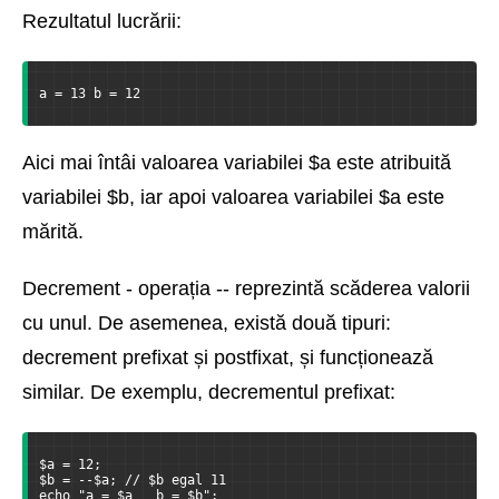
Rezultatul lucrării:
a = 13 b = 12
Aici mai întâi valoarea variabilei $a este atribuită
variabilei $b, iar apoi valoarea variabilei $a este
mărită.
Decrement - operația -- reprezintă scăderea valorii
cu unul. De asemenea, există două tipuri:
decrement prefixat și postfixat, și funcționează
similar. De exemplu, decrementul prefixat:
$a = 12;
$b = --$a; // $b egal 11
echo "a = $a   b = $b";