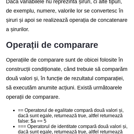
Dacă variabilele nu reprezintă șiruri, ci alte tipuri,
de exemplu, numere, valorile lor se convertesc în
șiruri și apoi se realizează operația de concatenare
a șirurilor.
Operații de comparare
Operațiile de comparare sunt de obicei folosite în
construcții condiționate, când trebuie să comparăm
două valori și, în funcție de rezultatul comparației,
să executăm anumite acțiuni. Există următoarele
operații de comparare.
== Operatorul de egalitate compară două valori și,
dacă sunt egale, returnează true, altfel returnează
false: $a == 5
=== Operatorul de identitate compară două valori și,
dacă sunt egale, returnează true, altfel returnează