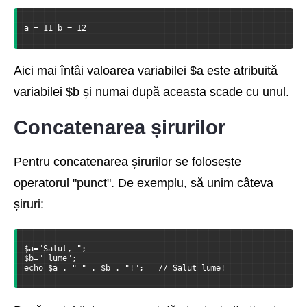
a = 11 b = 12
Aici mai întâi valoarea variabilei $a este atribuită
variabilei $b și numai după aceasta scade cu unul.
Concatenarea șirurilor
Pentru concatenarea șirurilor se folosește
operatorul "punct". De exemplu, să unim câteva
șiruri:
$a="Salut, ";
$b=" lume";
echo $a . " " . $b . "!";   // Salut lume!