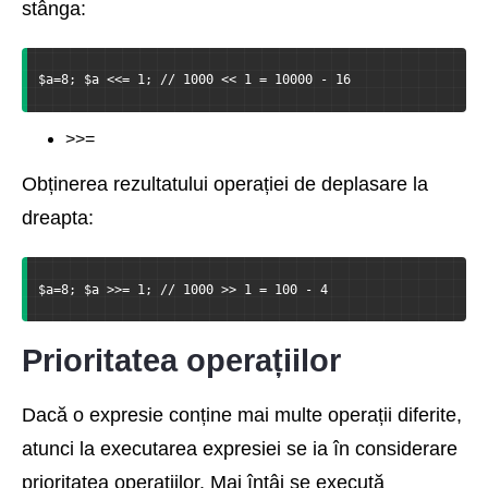
stânga:
$a=8; $a <<= 1; // 1000 << 1 = 10000 - 16
>>=
Obținerea rezultatului operației de deplasare la
dreapta:
$a=8; $a >>= 1; // 1000 >> 1 = 100 - 4
Prioritatea operațiilor
Dacă o expresie conține mai multe operații diferite,
atunci la executarea expresiei se ia în considerare
prioritatea operațiilor. Mai întâi se execută