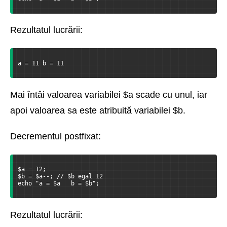
Rezultatul lucrării:
a = 11 b = 11
Mai întâi valoarea variabilei $a scade cu unul, iar
apoi valoarea sa este atribuită variabilei $b.
Decrementul postfixat:
$a = 12;
$b = $a--; // $b egal 12
echo "a = $a   b = $b";
Rezultatul lucrării: