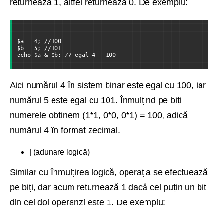
returnează 1, altfel returnează 0. De exemplu:
$a = 4; //100
$b = 5; //101
echo $a & $b; // egal 4 - 100
Aici numărul 4 în sistem binar este egal cu 100, iar
numărul 5 este egal cu 101. Înmulțind pe biți
numerele obținem (1*1, 0*0, 0*1) = 100, adică
numărul 4 în format zecimal.
| (adunare logică)
Similar cu înmulțirea logică, operația se efectuează
pe biți, dar acum returnează 1 dacă cel puțin un bit
din cei doi operanzi este 1. De exemplu: