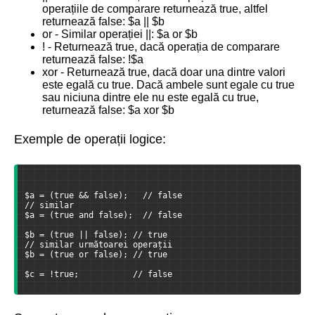
operațiile de comparare returnează true, altfel
returnează false: $a || $b
or - Similar operației ||: $a or $b
! - Returnează true, dacă operația de comparare
returnează false: !$a
xor - Returnează true, dacă doar una dintre valori
este egală cu true. Dacă ambele sunt egale cu true
sau niciuna dintre ele nu este egală cu true,
returnează false: $a xor $b
Exemple de operații logice:
$a = (true && false);   // false
// similar
$a = (true and false);  // false
$b = (true || false); // true
// similar următoarei operații
$b = (true or false); // true
$c = !true;           // false