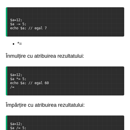
$a=12;
$a -= 5;
echo $a; // egal 7
*=
Înmulțire cu atribuirea rezultatului:
$a=12;
$a *= 5;
echo $a; // egal 60
/=
Împărțire cu atribuirea rezultatului:
$a=12;
$a /= 5;