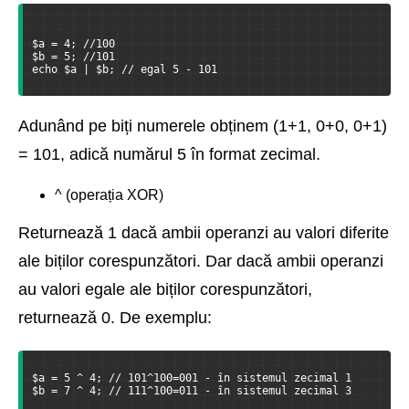
$a = 4; //100
$b = 5; //101
echo $a | $b; // egal 5 - 101
Adunând pe biți numerele obținem (1+1, 0+0, 0+1)
= 101, adică numărul 5 în format zecimal.
^ (operația XOR)
Returnează 1 dacă ambii operanzi au valori diferite
ale biților corespunzători. Dar dacă ambii operanzi
au valori egale ale biților corespunzători,
returnează 0. De exemplu:
$a = 5 ^ 4; // 101^100=001 - în sistemul zecimal 1
$b = 7 ^ 4; // 111^100=011 - în sistemul zecimal 3