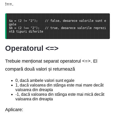
!==.
$a = (2 != "2");    // false, deoarece valorile sunt e
gale
$b = (2 !== "2");   // true, deoarece valorile reprezi
ntă tipuri diferite
Operatorul <=>
Trebuie menționat separat operatorul <=>. El
compară două valori și returnează
0, dacă ambele valori sunt egale
1, dacă valoarea din stânga este mai mare decât
valoarea din dreapta
-1, dacă valoarea din stânga este mai mică decât
valoarea din dreapta
Aplicare: