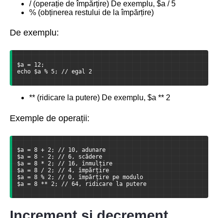
/ (operație de împărțire) De exemplu, $a / 5
% (obținerea restului de la împărțire)
De exemplu:
$a = 12;
echo $a % 5; // egal 2
** (ridicare la putere) De exemplu, $a ** 2
Exemple de operații:
$a = 8 + 2; // 10, adunare
$a = 8 - 2; // 6, scădere
$a = 8 * 2; // 16, înmulțire
$a = 8 / 2; // 4, împărțire
$a = 8 % 2; // 0, împărțire pe modulo
$a = 8 ** 2; // 64, ridicare la putere
Increment și decrement