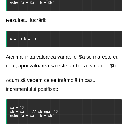
echo "a = $a   b = $b";
Rezultatul lucrării:
a = 13 b = 13
Aici mai întâi valoarea variabilei $a se mărește cu
unul, apoi valoarea sa este atribuită variabilei $b.
Acum să vedem ce se întâmplă în cazul
incrementului postfixat:
$a = 12;
$b = $a++; // $b egal 12
echo "a = $a   b = $b";