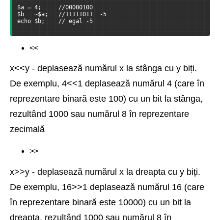
$a = 4;     //00000100  
$b = ~$a;   //11111011  -5
echo $b;    // egal -5
<<
x<<y - deplasează numărul x la stânga cu y biți.
De exemplu, 4<<1 deplasează numărul 4 (care în
reprezentare binară este 100) cu un bit la stânga,
rezultând 1000 sau numărul 8 în reprezentare
zecimală
>>
x>>y - deplasează numărul x la dreapta cu y biți.
De exemplu, 16>>1 deplasează numărul 16 (care
în reprezentare binară este 10000) cu un bit la
dreapta, rezultând 1000 sau numărul 8 în