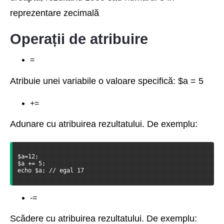
reprezentare zecimală
Operații de atribuire
=
Atribuie unei variabile o valoare specifică: $a = 5
+=
Adunare cu atribuirea rezultatului. De exemplu:
$a=12;
$a += 5;
echo $a; // egal 17
-=
Scădere cu atribuirea rezultatului. De exemplu: