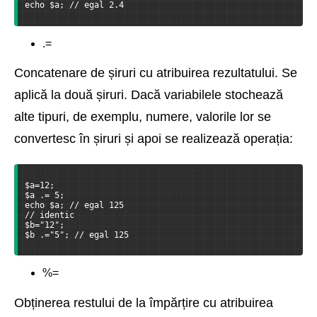
echo $a; // egal 2.4
.=
Concatenare de șiruri cu atribuirea rezultatului. Se
aplică la două șiruri. Dacă variabilele stochează
alte tipuri, de exemplu, numere, valorile lor se
convertesc în șiruri și apoi se realizează operația:
$a=12;
$a .= 5;
echo $a; // egal 125
// identic
$b="12";
$b .="5"; // egal 125
%=
Obținerea restului de la împărțire cu atribuirea