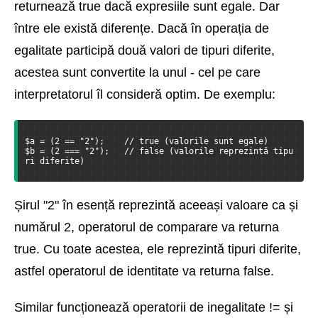
returnează true dacă expresiile sunt egale. Dar
între ele există diferențe. Dacă în operația de
egalitate participă două valori de tipuri diferite,
acestea sunt convertite la unul - cel pe care
interpretatorul îl consideră optim. De exemplu:
$a = (2 == "2");    // true (valorile sunt egale)
$b = (2 === "2");   // false (valorile reprezintă tipu
ri diferite)
Șirul "2" în esență reprezintă aceeași valoare ca și
numărul 2, operatorul de comparare va returna
true. Cu toate acestea, ele reprezintă tipuri diferite,
astfel operatorul de identitate va returna false.
Similar funcționează operatorii de inegalitate != și