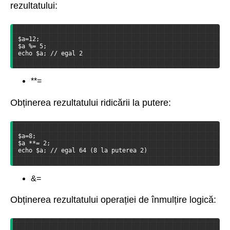
rezultatului:
$a=12;
$a %= 5;
echo $a; // egal 2
**=
Obținerea rezultatului ridicării la putere:
$a=8;
$a **= 2;
echo $a; // egal 64 (8 la puterea 2)
&=
Obținerea rezultatului operației de înmulțire logică: