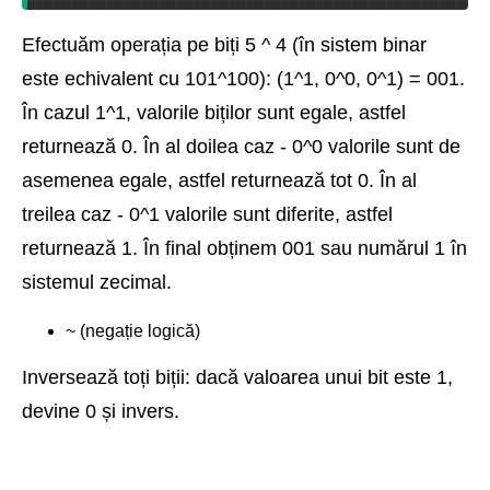
Efectuăm operația pe biți 5 ^ 4 (în sistem binar
este echivalent cu 101^100): (1^1, 0^0, 0^1) = 001.
În cazul 1^1, valorile biților sunt egale, astfel
returnează 0. În al doilea caz - 0^0 valorile sunt de
asemenea egale, astfel returnează tot 0. În al
treilea caz - 0^1 valorile sunt diferite, astfel
returnează 1. În final obținem 001 sau numărul 1 în
sistemul zecimal.
~ (negație logică)
Inversează toți biții: dacă valoarea unui bit este 1,
devine 0 și invers.