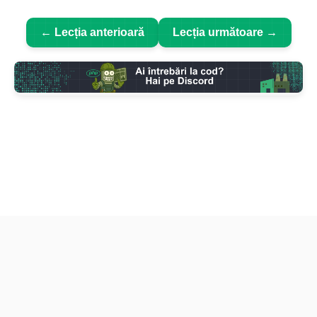
← Lecția anterioară
Lecția următoare →